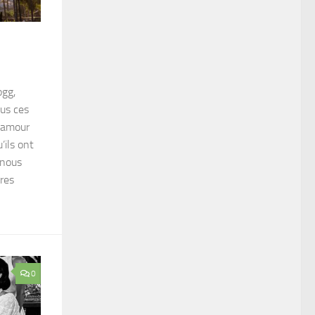
ogg,
ous ces
r amour
’ils ont
 nous
tres
0