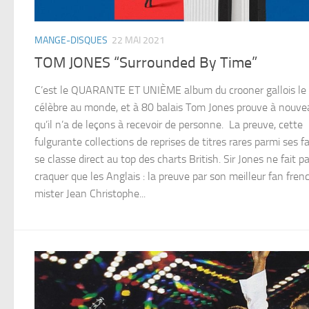
MANGE-DISQUES
22 MAI 2021
TOM JONES “Surrounded By Time”
C’est le QUARANTE ET UNIÈME album du crooner gallois le 
célèbre au monde, et à 80 balais Tom Jones prouve à nouve
qu’il n’a de leçons à recevoir de personne. La preuve, cette
fulgurante collections de reprises de titres rares parmi ses fa
se classe direct au top des charts British. Sir Jones ne fait p
craquer que les Anglais : la preuve par son meilleur fan frenc
mister Jean Christophe...