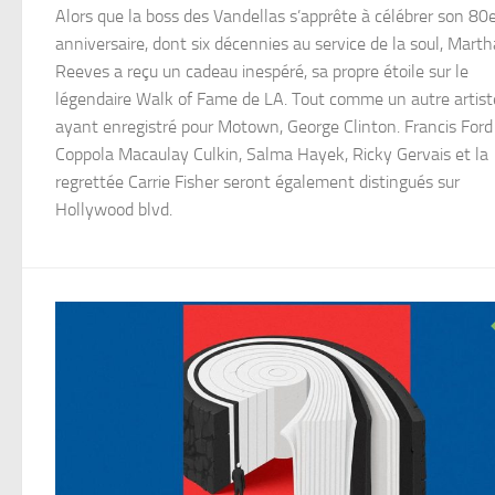
Alors que la boss des Vandellas s’apprête à célébrer son 80
anniversaire, dont six décennies au service de la soul, Marth
Reeves a reçu un cadeau inespéré, sa propre étoile sur le
légendaire Walk of Fame de LA. Tout comme un autre artist
ayant enregistré pour Motown, George Clinton. Francis Ford
Coppola Macaulay Culkin, Salma Hayek, Ricky Gervais et la
regrettée Carrie Fisher seront également distingués sur
Hollywood blvd.