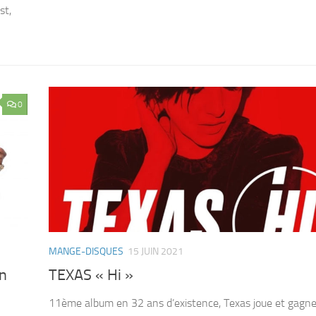
st,
0
MANGE-DISQUES
15 JUIN 2021
in
TEXAS « Hi »
11ème album en 32 ans d’existence, Texas joue et gagne