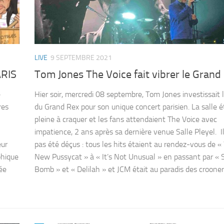
LIVE
9 SEPTEMBRE 2021
RIS
Tom Jones The Voice fait vibrer le Grand 
e
Hier soir, mercredi 08 septembre, Tom Jones investissait 
res
du Grand Rex pour son unique concert parisien. La salle é
pleine à craquer et les fans attendaient The Voice avec
impatience, 2 ans après sa dernière venue Salle Pleyel. I
eur
pas été déçus : tous les hits étaient au rendez-vous de «
phique
New Pussycat » à « It’s Not Unusual » en passant par « 
ée
Bomb » et « Delilah » et JCM était au paradis des crooners 