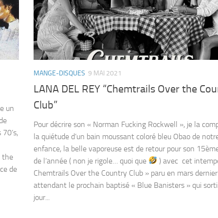
MANGE-DISQUES
9 MAI 2021
LANA DEL REY “Chemtrails Over the Cou
Club”
me un
ude
Pour décrire son « Norman Fucking Rockwell », je la comp
 70’s,
la quiétude d’un bain moussant coloré bleu Obao de notr
enfance, la belle vaporeuse est de retour pour son 15èm
 the
de l’année ( non je rigole… quoi que
) avec cet intemp
ice de
Chemtrails Over the Country Club » paru en mars dernie
attendant le prochain baptisé « Blue Banisters » qui sorti
jour...