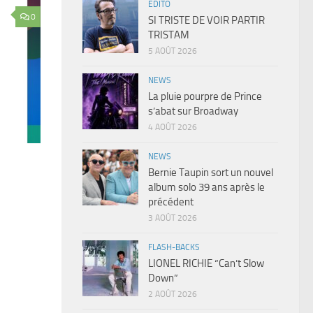
EDITO
0
SI TRISTE DE VOIR PARTIR
TRISTAM
5 AOÛT 2026
NEWS
La pluie pourpre de Prince
s’abat sur Broadway
4 AOÛT 2026
NEWS
Bernie Taupin sort un nouvel
album solo 39 ans après le
précédent
3 AOÛT 2026
FLASH-BACKS
LIONEL RICHIE “Can’t Slow
Down”
2 AOÛT 2026