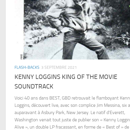
FLASH-BACKS
3 SEPTEMBRE 2021
KENNY LOGGINS KING OF THE MOVIE
SOUNDTRACK
Voici 40 ans dans BEST, GBD retrouvait le flamboyant Ken
Loggins, découvert live, avec son complice Jim Messina, six 
auparavant à Asbury Park, New Jersey. Le natif d’Everett,
Washington venait tout juste de publier son « Kenny Loggi
Alive », un double LP fracassant, en forme de « Best of » de