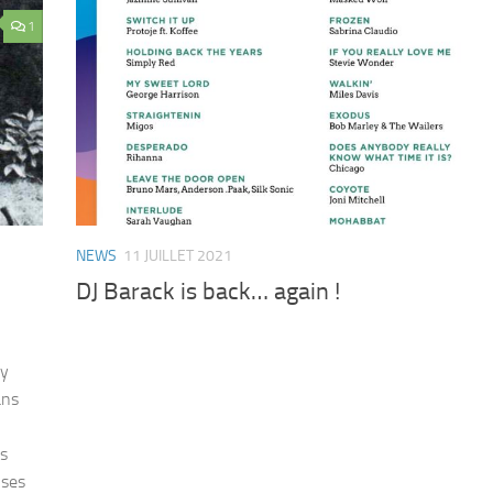
1
NEWS
11 JUILLET 2021
DJ Barack is back… again !
ny
ans
ns
 ses