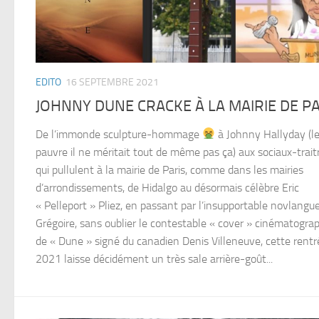
EDITO
16 SEPTEMBRE 2021
JOHNNY DUNE CRACKE À LA MAIRIE DE PA
De l’immonde sculpture-hommage
à Johnny Hallyday (l
pauvre il ne méritait tout de même pas ça) aux sociaux-trait
qui pullulent à la mairie de Paris, comme dans les mairies
d’arrondissements, de Hidalgo au désormais célèbre Eric
« Pelleport » Pliez, en passant par l’insupportable novlangu
Grégoire, sans oublier le contestable « cover » cinématogra
de « Dune » signé du canadien Denis Villeneuve, cette rentr
2021 laisse décidément un très sale arrière-goût...