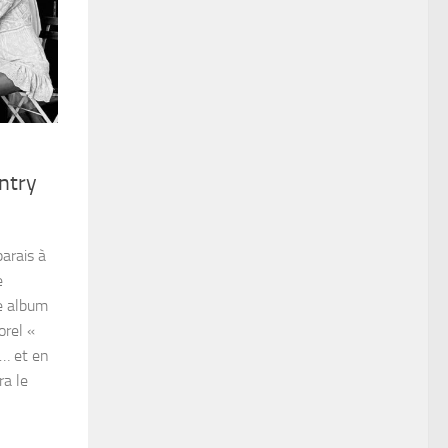
ntry
arais à
e
e album
orel «
r… et en
ra le