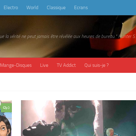
Electro
World
Classique
Ecrans
 que la vérité ne peut jamais être révélée aux heures de bureau." Hunter
Mange-Disques
Live
TV Addict
Qui suis-je ?
0