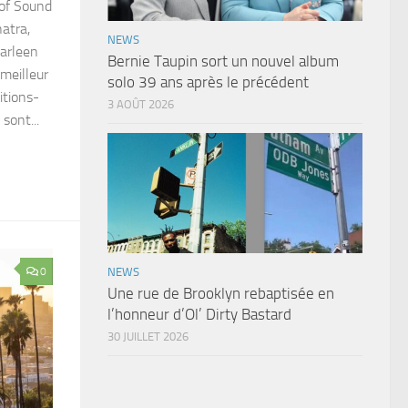
 of Sound
atra,
NEWS
harleen
Bernie Taupin sort un nouvel album
 meilleur
solo 39 ans après le précédent
itions-
3 AOÛT 2026
sont...
0
NEWS
Une rue de Brooklyn rebaptisée en
l’honneur d’Ol’ Dirty Bastard
30 JUILLET 2026