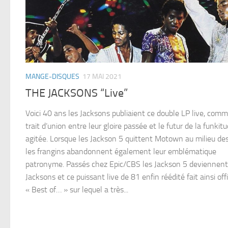
MANGE-DISQUES
17 MAI 2021
THE JACKSONS “Live”
Voici 40 ans les Jacksons publiaient ce double LP live, com
trait d’union entre leur gloire passée et le futur de la funkit
agitée. Lorsque les Jackson 5 quittent Motown au milieu des
les frangins abandonnent également leur emblématique
patronyme. Passés chez Epic/CBS les Jackson 5 deviennent
Jacksons et ce puissant live de 81 enfin réédité fait ainsi off
« Best of… » sur lequel a très...