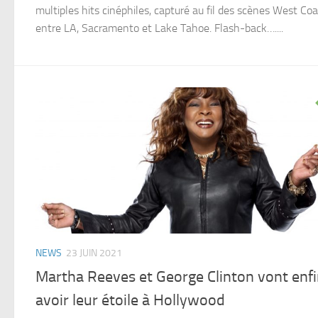
multiples hits cinéphiles, capturé au fil des scènes West Coa
entre LA, Sacramento et Lake Tahoe. Flash-back…....
NEWS
23 JUIN 2021
Martha Reeves et George Clinton vont enf
avoir leur étoile à Hollywood