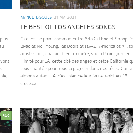
MANGE-DISQUES
21 MAI 2021
LE BEST OF LOS ANGELES SONGS
plus
Quel est le point commun entre Arlo Guthrie et Snoop D
au
2Pac et Neil Young, les Doors et Jay-Z, America et X… t
artistes ont, chacun à leur manière, voulu témoigner leu
voris,
illimité pour LA, cette cité des anges et cette Californie qu
as
tous chantée pour nous la projeter dans nos têtes. Car si
hie,
aimons autant LA, c’est bien de leur faute. Voici, en 15 ti
cruciaux,...
0