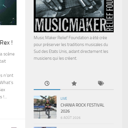
Music Maker Relief Foundation a été crée
Rex !
pour préserver les traditions musicales du
Sud des Etats Unis, aidant directement les
la scène
musiciens qui les créent.
tait
ls n’ont
 What’s
Sex
!...
LIVE
CHANIA ROCK FESTIVAL
2026
6 AOÛT 2026