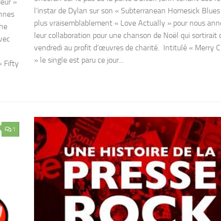
eur »
l’instar de Dylan sur son « Subterranean Homesick Blues
ennes
plus vraisemblablement « Love Actually » pour nous ann
phe
leur collaboration pour une chanson de Noël qui sortirait 
vec
vendredi au profit d’œuvres de charité. Intitulé « Merry 
» le single est paru ce jour...
 Fifty
1