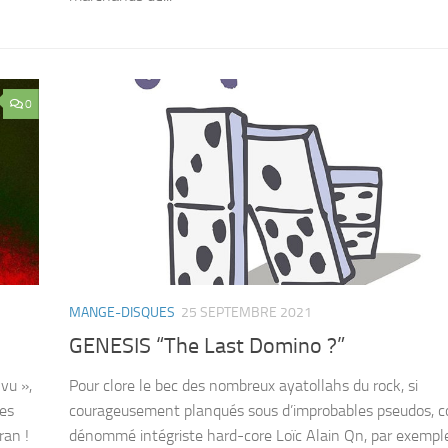
0
MANGE-DISQUES
25 SEPTEMBRE 2021
GENESIS “The Last Domino ?”
vu »,
Pour clore le bec des nombreux ayatollahs du rock, si
ces
courageusement planqués sous d’improbables pseudos, 
ran !
dénommé intégriste hard-core Loïc Alain Qn, par exemple