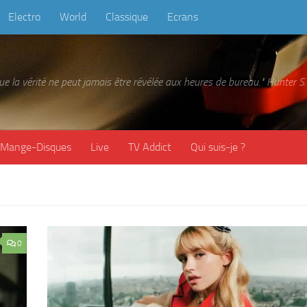
Electro
World
Classique
Ecrans
 que la vérité ne peut jamais être révélée aux heures de bureau." Hunter
Mange-Disques
Live
TV Addict
Qui suis-je ?
0