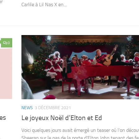
er
Carlile à Lil Nas X en...
0
NEWS
3 DÉCEMBRE 2021
des
Le joyeux Noël d’Elton et Ed
Voici quelques jours avait émergé un teaser où l’on décou
Sheeran sur le pas de la porte d’Elton John tenant des feu