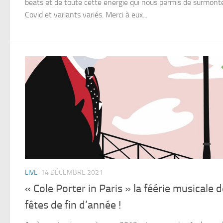
beats et de toute cette énergie qui nous permis de surmont
Covid et variants variés. Merci à eux...
LIVE
14 DÉCEMBRE 2021
« Cole Porter in Paris » la féérie musicale 
fêtes de fin d’année !