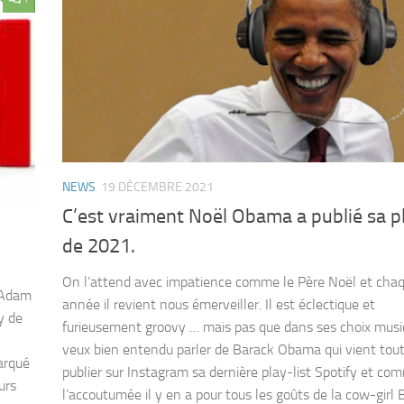
NEWS
19 DÉCEMBRE 2021
C’est vraiment Noël Obama a publié sa pl
de 2021.
On l’attend avec impatience comme le Père Noël et cha
 Adam
année il revient nous émerveiller. Il est éclectique et
y de
furieusement groovy … mais pas que dans ses choix music
veux bien entendu parler de Barack Obama qui vient tout
arqué
publier sur Instagram sa dernière play-list Spotify et co
urs
l’accoutumée il y en a pour tous les goûts de la cow-girl 