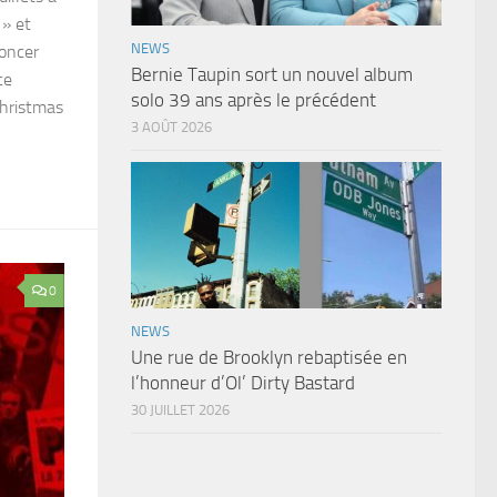
 » et
NEWS
oncer
Bernie Taupin sort un nouvel album
ce
solo 39 ans après le précédent
Christmas
3 AOÛT 2026
0
NEWS
Une rue de Brooklyn rebaptisée en
l’honneur d’Ol’ Dirty Bastard
30 JUILLET 2026