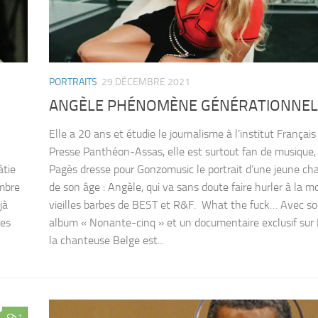
PORTRAITS
29 DÉCEMBRE 2021
ANGÈLE PHÉNOMÈNE GÉNÉRATIONNEL
Elle a 20 ans et étudie le journalisme à l’institut Français
Presse Panthéon-Assas, elle est surtout fan de musique,
âtie
Pagès dresse pour Gonzomusic le portrait d’une jeune ch
ambre
de son âge : Angèle, qui va sans doute faire hurler à la mo
jà
vieilles barbes de BEST et R&F. What the fuck… Avec s
res
album « Nonante-cinq » et un documentaire exclusif sur N
la chanteuse Belge est...
1