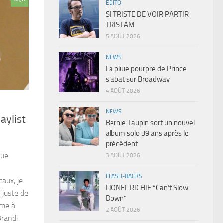
EDITO
SI TRISTE DE VOIR PARTIR
TRISTAM
5 AOÛT 2026
NEWS
La pluie pourpre de Prince
s’abat sur Broadway
4 AOÛT 2026
NEWS
aylist
Bernie Taupin sort un nouvel
album solo 39 ans après le
précédent
que
3 AOÛT 2026
FLASH-BACKS
aux, je
LIONEL RICHIE “Can’t Slow
 juste de
Down”
mme à
2 AOÛT 2026
Brandi