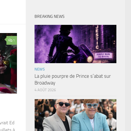
BREAKING NEWS
1
NEWS
La pluie pourpre de Prince s’abat sur
Broadway
4 AOÛT 2026
vrait Ed
illets à