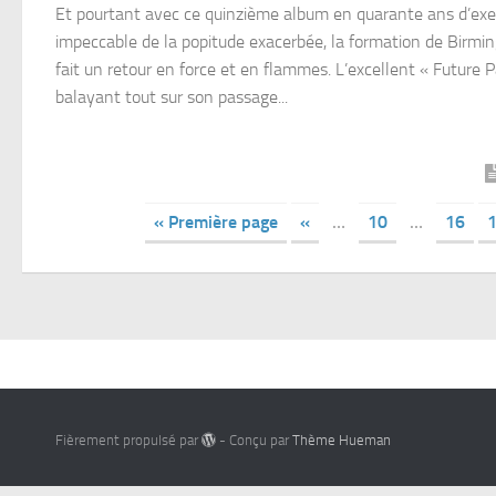
Et pourtant avec ce quinzième album en quarante ans d’exe
impeccable de la popitude exacerbée, la formation de Birm
fait un retour en force et en flammes. L’excellent « Future P
balayant tout sur son passage...
« Première page
«
…
10
…
16
Fièrement propulsé par
- Conçu par
Thème Hueman