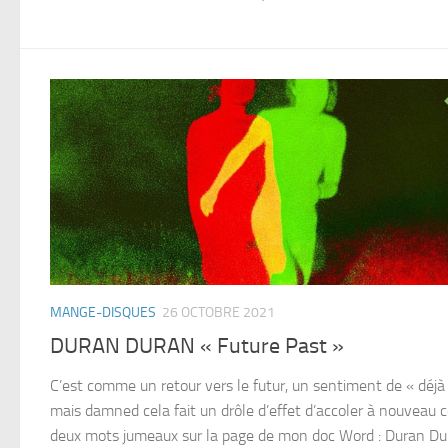
MANGE-DISQUES
26 OCTOBRE 2021
DURAN DURAN « Future Past »
C’est comme un retour vers le futur, un sentiment de « déjà 
mais damned cela fait un drôle d’effet d’accoler à nouveau 
deux mots jumeaux sur la page de mon doc Word : Duran Du