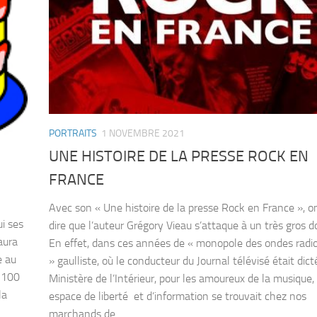
PORTRAITS
1 NOVEMBRE 2021
UNE HISTOIRE DE LA PRESSE ROCK EN
FRANCE
Avec son « Une histoire de la presse Rock en France », o
i ses
dire que l’auteur Grégory Vieau s’attaque à un très gros do
aura
En effet, dans ces années de « monopole des ondes radio
e au
» gaulliste, où le conducteur du Journal télévisé était dict
t 100
Ministère de l’Intérieur, pour les amoureux de la musique, 
la
espace de liberté et d’information se trouvait chez nos
marchands de...