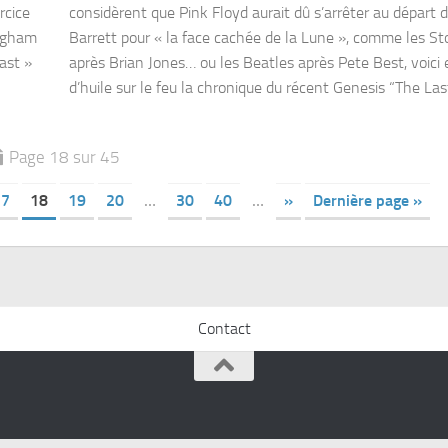
rcice
considèrent que Pink Floyd aurait dû s’arrêter au départ 
ingham
Barrett pour « la face cachée de la Lune », comme les S
ast »
après Brian Jones… ou les Beatles après Pete Best, voici 
d’huile sur le feu la chronique du récent Genesis “The Last
Page 18 sur 45
17
18
19
20
…
30
40
…
»
Dernière page »
Contact