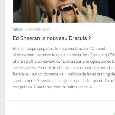
NEWS
14 JANVIER 2022
Ed Sheeran le nouveau Dracula ?
Et si le rouquin pop était le nouveau Dracula ? On peut
sérieusement se poser la question lorsqu’on découvre qu’Ed
Sheran s’offre un caveau de famille sous une église privée b
sur ses terres. En effet, le chanteur « va construire une ch
funéraire » sur un domaine de 4 millions de livres sterling dé
surnommée « Sheeranville » qui occupe un terrain de 16 ac
soit près de 7 hectares, tout de même, dans le...