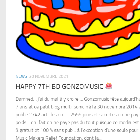
NEWS
30 NOVEMBRE 2021
HAPPY 7TH BD GONZOMUSIC
Damned… j’ai du mal à y croire…. Gonzomusic fête aujourd’hu
7 ans et ce petit blog multi-sonic né le 30 novembre 2014 
publié 2742 articles en … 2555 jours et si certes on ne pay
poids… en fait on ne paye pas du tout puisque ce media es
% gratuit et 100 % sans pub… à l’exception d’une seule pour 
Music Makers Relief Foundation, dont la...