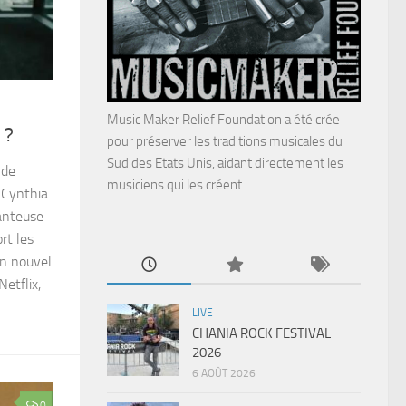
Music Maker Relief Foundation a été crée
 ?
pour préserver les traditions musicales du
Sud des Etats Unis, aidant directement les
 de
musiciens qui les créent.
 Cynthia
anteuse
rt les
on nouvel
etflix,
LIVE
CHANIA ROCK FESTIVAL
2026
6 AOÛT 2026
0