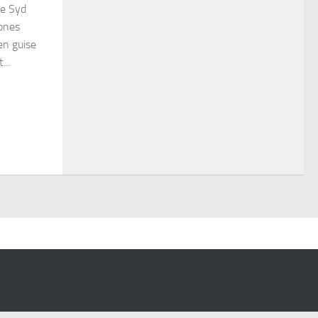
de Syd
tones
en guise
...