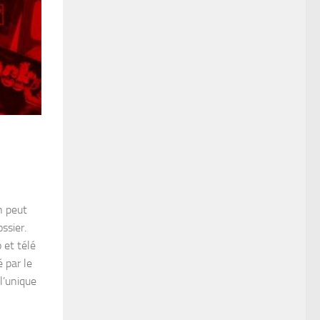
n peut
ssier.
 et télé
é par le
l’unique