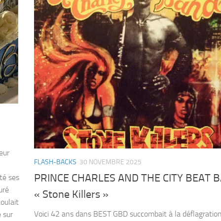
eur
FLASH-BACKS
30 NOVEMBRE 2025
PRINCE CHARLES AND THE CITY BEAT 
té ses
uré
« Stone Killers »
oulait
Voici 42 ans dans BEST GBD succombait à la déflagratio
 sur