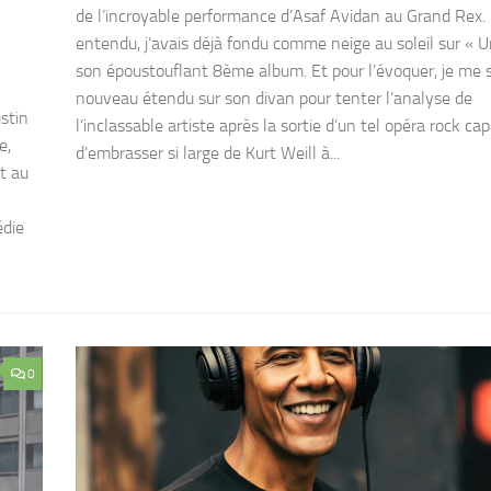
de l’incroyable performance d’Asaf Avidan au Grand Rex.
entendu, j’avais déjà fondu comme neige au soleil sur « Un
son époustouflant 8ème album. Et pour l’évoquer, je me s
nouveau étendu sur son divan pour tenter l’analyse de
stin
l’inclassable artiste après la sortie d’un tel opéra rock ca
e,
d’embrasser si large de Kurt Weill à...
t au
édie
0