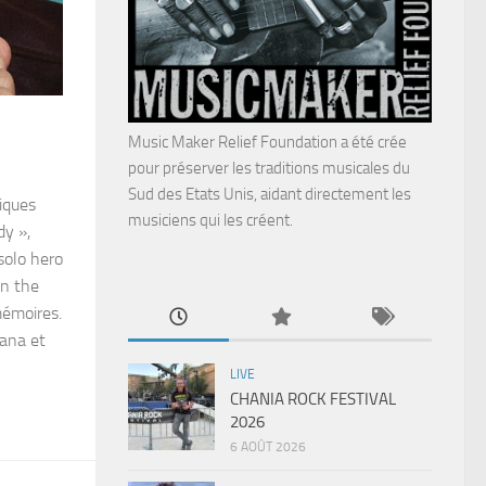
Music Maker Relief Foundation a été crée
pour préserver les traditions musicales du
Sud des Etats Unis, aidant directement les
iques
musiciens qui les créent.
y »,
solo hero
on the
mémoires.
iana et
LIVE
CHANIA ROCK FESTIVAL
2026
6 AOÛT 2026