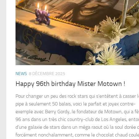
NEWS
8 DÉCEMBRE 2025
Happy 96th birthday Mister Motown !
Pour changer un peu des rock stars qui s’entêtent à casser l
pipe à seulement 50 balais, voici le parfait et joyex contre-
exemple avec Berry Gordy, le fondateur de Motown, qui a fê
96 ans dans un très chic country-club de Los Angeles, ento
d’une galaxie de stars dans un méga raout où la soul dorée c
forcément nonchalamment, comme le chocolat chaud coule