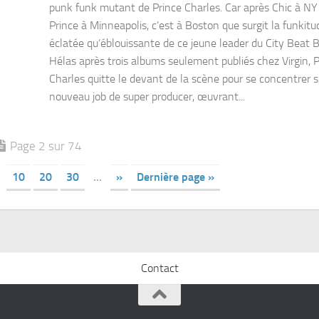
punk funk mutant de Prince Charles. Car après Chic à NY
Prince à Minneapolis, c’est à Boston que surgit la funkitu
éclatée qu’éblouissante de ce jeune leader du City Beat 
Hélas après trois albums seulement publiés chez Virgin, P
Charles quitte le devant de la scène pour se concentrer 
nouveau job de super producer, œuvrant...
Page 2 sur 74
10
20
30
…
»
Dernière page »
Contact