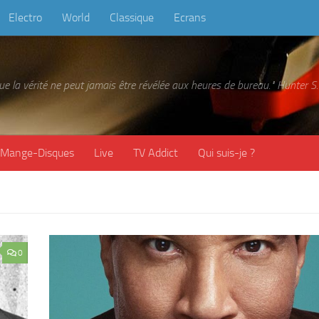
Electro
World
Classique
Ecrans
 que la vérité ne peut jamais être révélée aux heures de bureau." Hunter
Mange-Disques
Live
TV Addict
Qui suis-je ?
0