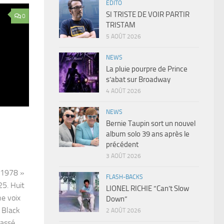
EDITO
SI TRISTE DE VOIR PARTIR
0
TRISTAM
5 AOÛT 2026
NEWS
La pluie pourpre de Prince
s’abat sur Broadway
4 AOÛT 2026
NEWS
Bernie Taupin sort un nouvel
album solo 39 ans après le
précédent
3 AOÛT 2026
-1978 »
FLASH-BACKS
25. Huit
LIONEL RICHIE “Can’t Slow
ne voix
Down”
. Black
2 AOÛT 2026
passé,