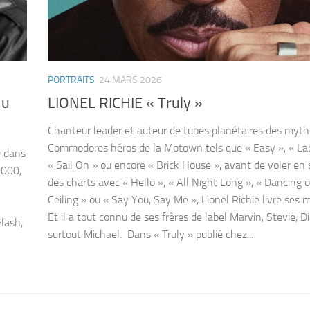
PORTRAITS
24 MARS 2026
du
LIONEL RICHIE « Truly »
Chanteur leader et auteur de tubes planétaires des myth
Commodores héros de la Motown tels que « Easy », « Lad
0 dans
« Sail On » ou encore « Brick House », avant de voler en 
2000,
des charts avec « Hello », « All Night Long », « Dancing 
Ceiling » ou « Say You, Say Me », Lionel Richie livre ses 
Et il a tout connu de ses frères de label Marvin, Stevie, D
lash,
surtout Michael. Dans « Truly » publié chez...