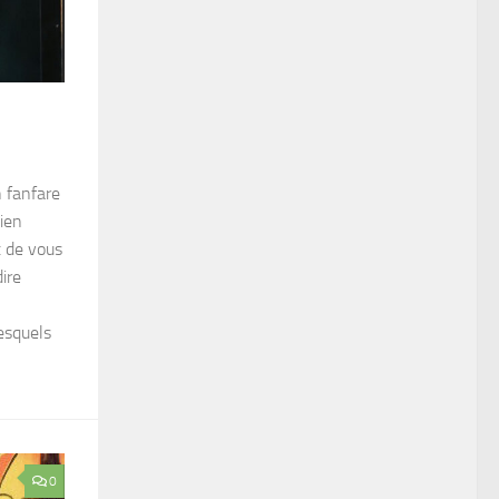
 fanfare
ien
x de vous
ire
esquels
0