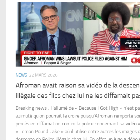
NEWS
22 MARS 2026
Afroman avait raison sa vidéo de la descen
illégale des flics chez lui ne les diffamait pa
Breaking news : l’allumé de « Because I Got High » n’est pa
azimuté qu’on pourrait le croire puisqu’Afroman remporte so
procès en diffamation contre la police concernant sa vidéo v
« Lemon Pound Cake » où il utilise entre autres les images d
descente de Police illégale chez lui. En effet un juge a débo