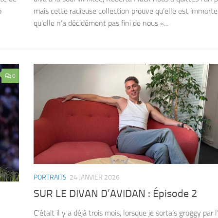
p
mais cette radieuse collection prouve qu’elle est immorte
qu’elle n’a décidément pas fini de nous «...
0
PORTRAITS
24 JANVIER 2026
SUR LE DIVAN D’AVIDAN : Épisode 2
C’était il y a déjà trois mois, lorsque je sortais groggy par