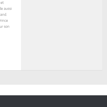
 et
de aussi
Band.
rince
sur son