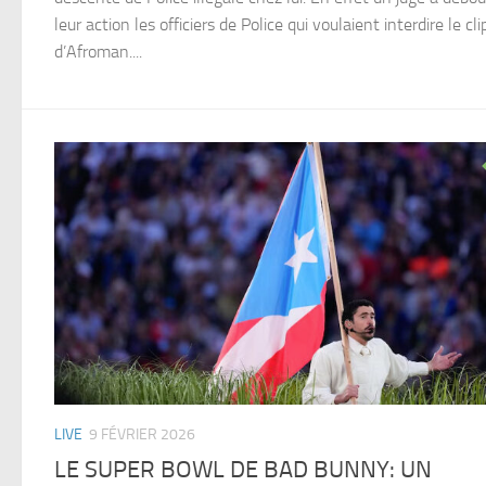
leur action les officiers de Police qui voulaient interdire le cli
d’Afroman....
LIVE
9 FÉVRIER 2026
LE SUPER BOWL DE BAD BUNNY: UN