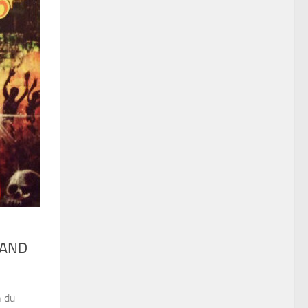
BAND
n du