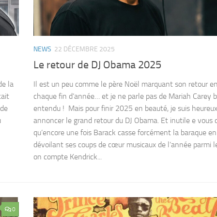
NEWS
22 DÉCEMBRE 2025
Le retour de DJ Obama 2025
de la
Il est un peu comme le père Noël marquant son retour en
ait
chaque fin d’année… et je ne parle pas de Mariah Carey b
 de
entendu ! Mais pour finir 2025 en beauté, je suis heureu
u
annoncer le grand retour du DJ Obama. Et inutile e vous d
qu’encore une fois Barack casse forcément la baraque en
dévoilant ses coups de cœur musicaux de l’année parmi l
on compte Kendrick...
0