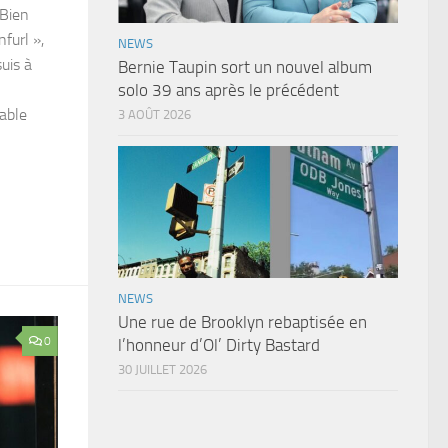
 Bien
furl »,
NEWS
uis à
Bernie Taupin sort un nouvel album
solo 39 ans après le précédent
pable
3 AOÛT 2026
NEWS
Une rue de Brooklyn rebaptisée en
0
l’honneur d’Ol’ Dirty Bastard
30 JUILLET 2026