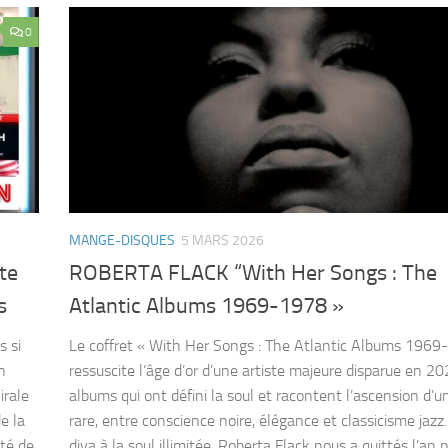
0
MANGE-DISQUES
5 MARS 2026
te
ROBERTA FLACK “With Her Songs : The
s
Atlantic Albums 1969-1978 »
s si
Le coffret « With Her Songs : The Atlantic Albums 1969
n
ressuscite l’âge d’or d’une artiste majeure disparue en 20
irale
albums qui ont défini la soul et racontent l’ascension d’u
e la
rare, entre conscience noire, élégance et classicisme jazz
uté de
diva à la soul illimitée, Roberta Flack nous a quittés l’an 