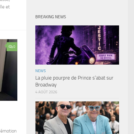
lle et
BREAKING NEWS
0
NEWS
La pluie pourpre de Prince s’abat sur
Broadway
4 AOÛT 2026
 l’émotion