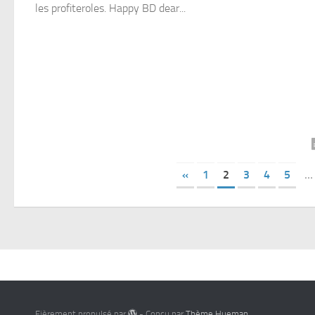
les profiteroles. Happy BD dear...
«
1
2
3
4
5
…
Fièrement propulsé par
- Conçu par
Thème Hueman