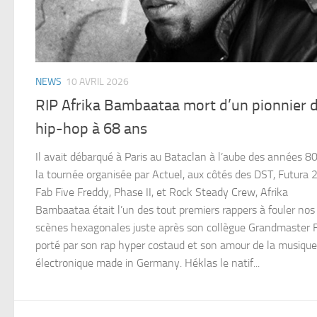
NEWS
10 AVRIL 2026
RIP Afrika Bambaataa mort d’un pionnier 
hip-hop à 68 ans
Il avait débarqué à Paris au Bataclan à l’aube des années 8
la tournée organisée par Actuel, aux côtés des DST, Futura 
Fab Five Freddy, Phase II, et Rock Steady Crew, Afrika
Bambaataa était l’un des tout premiers rappers à fouler nos
scènes hexagonales juste après son collègue Grandmaster F
porté par son rap hyper costaud et son amour de la musique
électronique made in Germany. Héklas le natif...