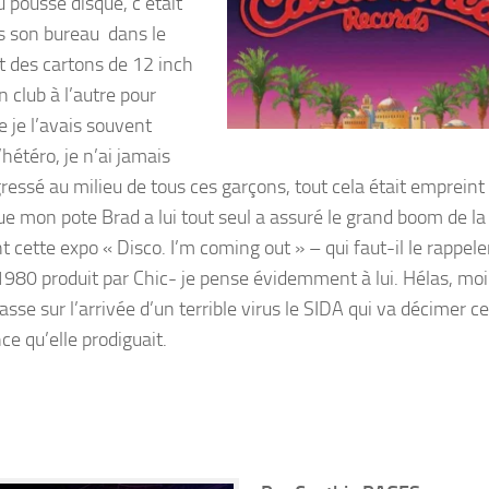
u pousse disque, c’était
s son bureau dans le
it des cartons de 12 inch
n club à l’autre pour
 je l’avais souvent
étéro, je n’ai jamais
ressé au milieu de tous ces garçons, tout cela était empreint
que mon pote Brad a lui tout seul a assuré le grand boom de la
cette expo « Disco. I’m coming out » – qui faut-il le rappeler
980 produit par Chic- je pense évidemment à lui. Hélas, mo
sse sur l’arrivée d’un terrible virus le SIDA qui va décimer ce
e qu’elle prodiguait.