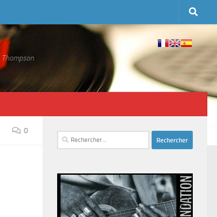
 S. Thompson
0
Rechercher :