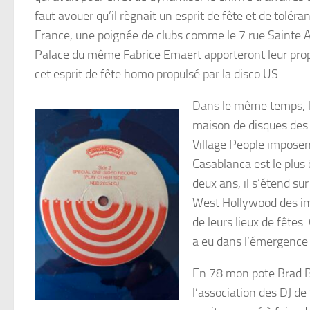
faut avouer qu’il règnait un esprit de fête et de toléra
France, une poignée de clubs comme le 7 rue Sainte A
Palace du même Fabrice Emaert apporteront leur prop
cet esprit de fête homo propulsé par la disco US.
Dans le même temps, l
maison de disques des
Village People imposen
Casablanca est le plus 
deux ans, il s’étend su
West Hollywood des im
de leurs lieux de fête
a eu dans l’émergence
En 78 mon pote Brad Bl
l’association des DJ de 