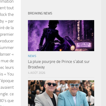
ammation
ient tout
BREAKING NEWS
 Rock the
by » par
ré de la
 premier
producer
a Summer
danser «
NEWS
r mue de
La pluie pourpre de Prince s’abat sur
Broadway
vec leurs
4 AOÛT 2026
uis « You
l’époque
 avaient
ingle. ce
80’s que