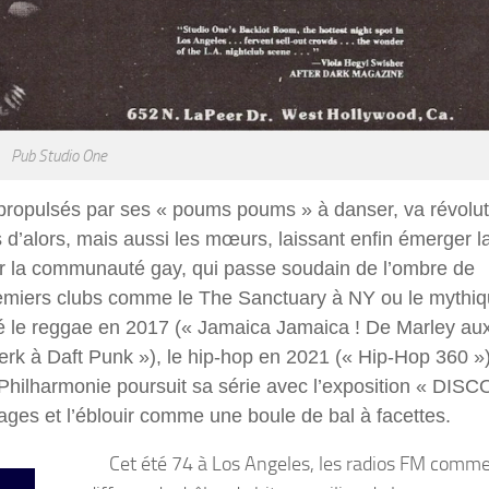
Pub Studio One
 propulsés par ses « poums poums » à danser, va révolu
s d’alors, mais aussi les mœurs, laissant enfin émerger l
pour la communauté gay, qui passe soudain de l’ombre de
remiers clubs comme le
The Sanctuary à NY ou le mythi
ré le reggae en 2017 (« Jamaica Jamaica ! De Marley au
werk à Daft Punk »), le hip-hop en 2021 (« Hip-Hop 360 »)
Philharmonie poursuit sa série avec l
’
exposition « DISCO
ages et l’éblouir comme une boule de bal à facettes.
Cet été 74 à Los Angeles, les radios FM comm