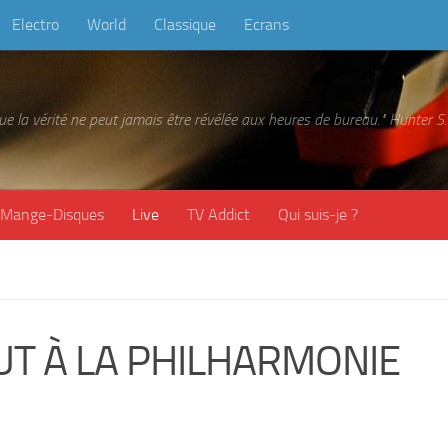
Electro
World
Classique
Ecrans
 que la vérité ne peut jamais être révélée aux heures de bureau." Hunter
Mange-Disques
Live
TV Addict
Qui suis-je ?
OUT À LA PHILHARMONIE