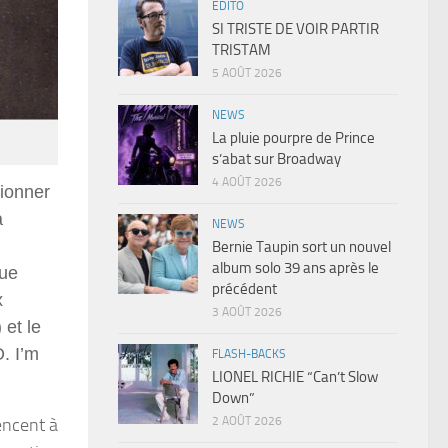
EDITO
SI TRISTE DE VOIR PARTIR
TRISTAM
5 AOÛT 2026
NEWS
La pluie pourpre de Prince
s’abat sur Broadway
4 AOÛT 2026
tionner
a
NEWS
Bernie Taupin sort un nouvel
album solo 39 ans après le
que
précédent
x
3 AOÛT 2026
 et le
. I
’
m
FLASH-BACKS
LIONEL RICHIE “Can’t Slow
Down”
encent à
2 AOÛT 2026