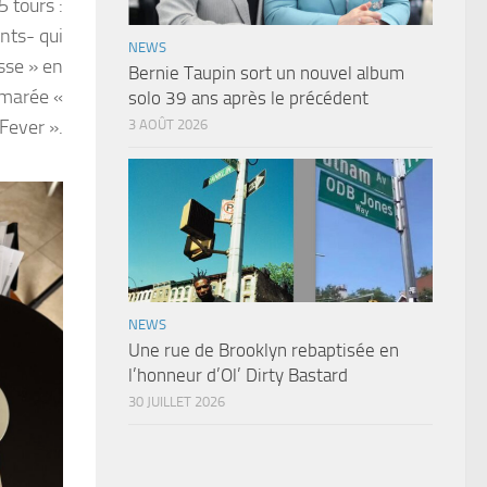
 tours :
nts- qui
NEWS
isse » en
Bernie Taupin sort un nouvel album
 marée «
solo 39 ans après le précédent
Fever ».
3 AOÛT 2026
NEWS
Une rue de Brooklyn rebaptisée en
l’honneur d’Ol’ Dirty Bastard
30 JUILLET 2026