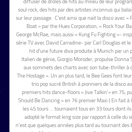
diffuser de drôles de hits au milieu de leur progr
soul rock, des hits par des artistes inconnus qui bala
sur leur passage. C’est ainsi que nait la disco avec «
Boat » par the Hues Corporation, « Rock Your Ba
George McRae, mais aussi « Kung Fu Fighting »- inspi
série TV avec David Carradine- par Carl Douglas et le
hit d’une future diva produite à Munich par un 
Italien de génie, Giorgio Moroder, propulse Donn
aux sommets des charts avec son tube-thriller à 
The Hostage ». Un an plus tard, le Bee Gees font leu
trio pop sucré British à pionniers de la disco a
premiers hits dance-floors « Jive Talkin’» en 75, p
Should Be Dancing » en 76 premier Maxi ( En fait à 
les 45 tours … tournaient tous en 33 tours dont ils
adopté le format king size par rapport à celle du s
n’est que quelques années plus tard au tournant des 