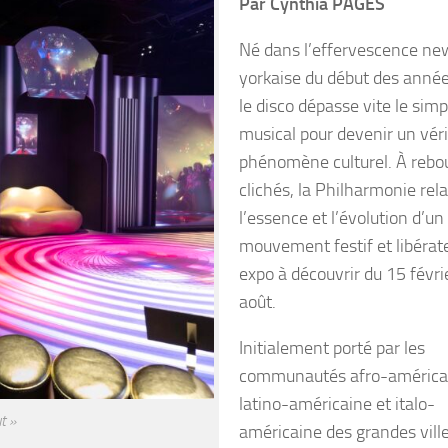
Par Cynthia PAGES
Né dans l’effervescence ne
yorkaise du début des anné
le disco dépasse vite le sim
musical pour devenir un véri
phénomène culturel. À rebo
clichés, la Philharmonie rel
l’essence et l’évolution d’un
mouvement festif et libérat
expo à découvrir du 15 févri
août.
Initialement porté par les
communautés afro-américa
latino-américaine et italo-
t »
américaine des grandes vill