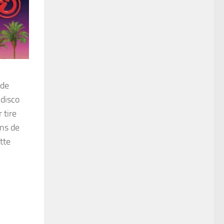
 de
 disco
 tire
ins de
tte