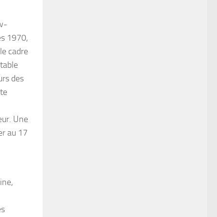
w-
es 1970,
ple cadre
table
urs des
ate
eur. Une
er au 17
ine,
es