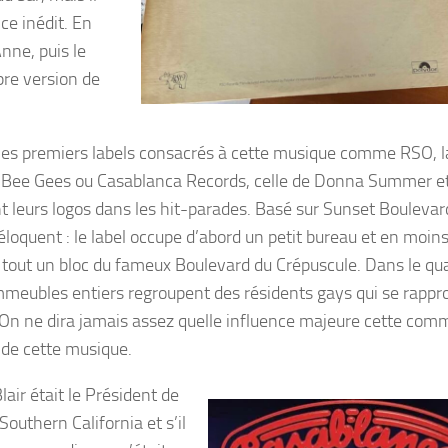
nce inédit. En
nne, puis le
re version de
es premiers labels consacrés à cette musique comme RSO, l
 Bee Gees ou Casablanca Records, celle de Donna Summer e
t leurs logos dans les hit-parades. Basé sur Sunset Boulevard
éloquent : le label occupe d’abord un petit bureau et en moin
r tout un bloc du fameux Boulevard du Crépuscule. Dans le qua
meubles entiers regroupent des résidents gays qui se rappr
s. On ne dira jamais assez quelle influence majeure cette co
 de cette musique.
air était le Président de
Southern California et s’il