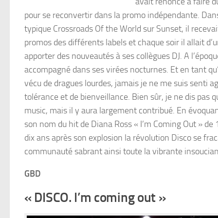
avait renoncé à faire d
pour se reconvertir dans la promo indépendante. Dan
typique Crossroads Of the World sur Sunset, il receva
promos des différents labels et chaque soir il allait d’u
apporter des nouveautés à ses collègues DJ. A l’époque
accompagné dans ses virées nocturnes. Et en tant qu’h
vécu de dragues lourdes, jamais je ne me suis senti ag
tolérance et de bienveillance. Bien sûr, je ne dis pas 
music, mais il y aura largement contribué. En évoquant 
son nom du hit de Diana Ross « I’m Coming Out » de 1
dix ans après son explosion la révolution Disco se fraca
communauté sabrant ainsi toute la vibrante insoucianc
GBD
« DISCO. I’m coming out »