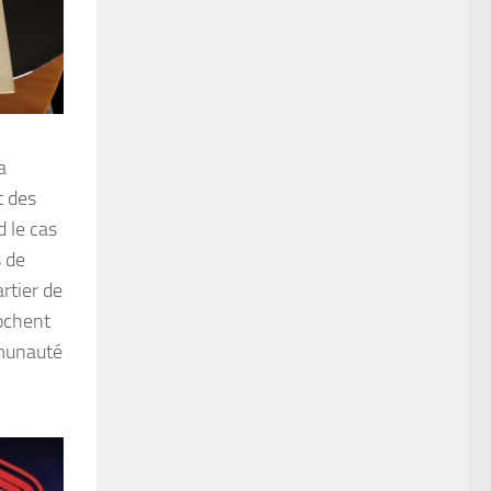
a
t des
 le cas
s de
rtier de
ochent
mmunauté