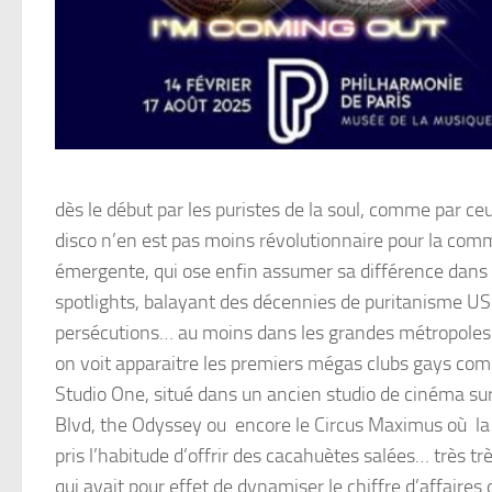
dès le début par les puristes de la soul, comme par ceu
disco n’en est pas moins révolutionnaire pour la c
émergente, qui ose enfin assumer sa différence dans 
spotlights, balayant des décennies de puritanisme US
persécutions… au moins dans les grandes métropoles.
on voit apparaitre les premiers mégas clubs gays c
Studio One, situé dans un ancien studio de cinéma su
Blvd, the Odyssey ou encore le Circus Maximus où la 
pris l’habitude d’offrir des cacahuètes salées… très trè
qui avait pour effet de dynamiser le chiffre d’affaires d