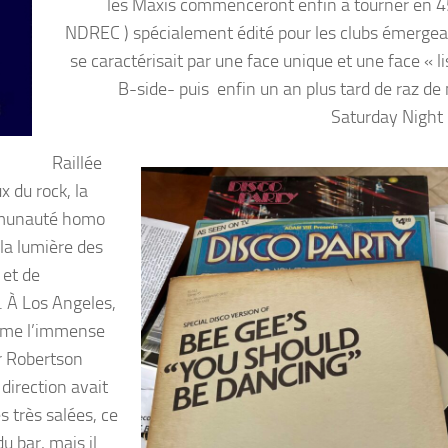
les Maxis commenceront enfin à tourner en 45
NDREC ) spécialement édité pour les clubs émergea
se caractérisait par une face unique et une face « l
B-side- puis enfin un an plus tard de raz de
Saturday Night 
Raillée
x du rock, la
ommunauté homo
la lumière des
 et de
 À Los Angeles,
omme l’immense
r Robertson
direction avait
s très salées, ce
u bar, mais il