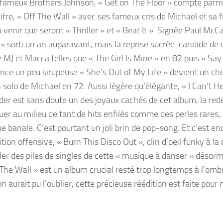
 fameux Brothers Johnson, « Get on The Floor » compte parmi
tre, « Off The Wall » avec ses fameux cris de Michael et sa f
venir que seront « Thriller » et « Beat It ». Signée Paul McC
 » sorti un an auparavant, mais la reprise sucrée-candide de 
 MJ et Macca telles que « The Girl Is Mine » en 82 puis « Say
ce un peu sirupeuse « She’s Out of My Life » devient un ch
 solo de Michael en 72. Aussi légère qu’élégante, « I Can’t Hel
r est sans doute un des joyaux cachés de cet album, la red
guer au milieu de tant de hits enfilés comme des perles rares,
ue banale. C’est pourtant un joli brin de pop-song. Et c’est en
on offensive, « Burn This Disco Out », clin d’oeil funky à la
ler des piles de singles de cette « musique à danser » désorm
 The Wall » est un album crucial resté trop longtemps à l’omb
n aurait pu l’oublier, cette précieuse réédition est faite pour 