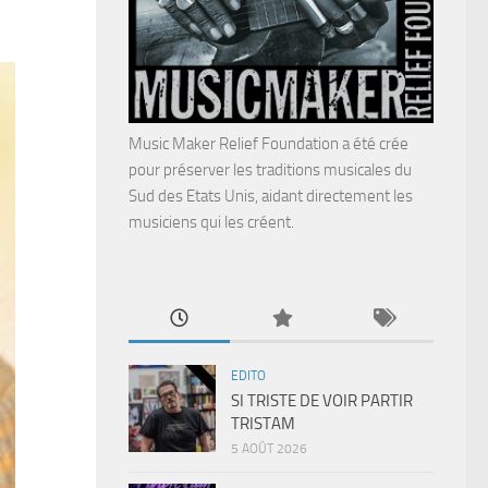
Music Maker Relief Foundation a été crée
pour préserver les traditions musicales du
Sud des Etats Unis, aidant directement les
musiciens qui les créent.
EDITO
SI TRISTE DE VOIR PARTIR
TRISTAM
5 AOÛT 2026