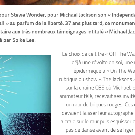
on pour Stevie Wonder, pour Michael Jackson son « Indepen
all » au parfum de la liberté. 37 ans plus tard, ce monumen
aire aux très nombreux témoignages intitulé « Michael Ja
é par Spike Lee.
Le choix de ce titre « Off The Wal
déjà une révolte en soi, une
épidermique à « On The Wal
rubrique du show « The Jacksons »
sur la chaine CBS où Michael, e
animateur télé, recevait ses invit
un mur de briques rouges. Ces 
devaient laisser leur autographe 
la craie sur le mur puis esquisser
pas de danse avant de se figer