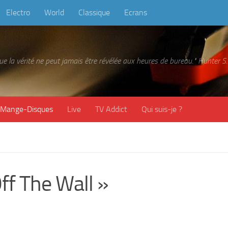
Electro
World
Classique
Ecrans
 que la vérité ne peut jamais être révélée aux heures de bureau." Hunter
Mange-Disques
Live
TV Addict
Qui suis-je ?
f The Wall »