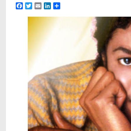
Facebook
Twitter
Email
LinkedIn
Partager