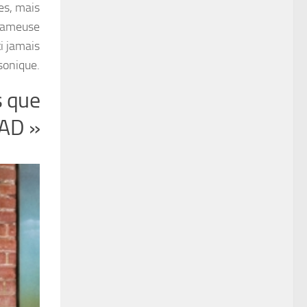
nes, mais
 fameuse
i jamais
sonique.
s que
BAD »