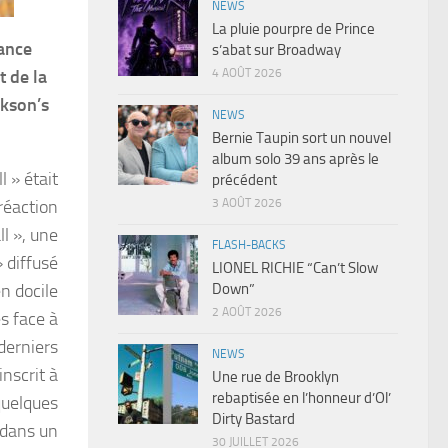
NEWS
La pluie pourpre de Prince
dance
s’abat sur Broadway
t de la
4 AOÛT 2026
ckson’s
NEWS
Bernie Taupin sort un nouvel
album solo 39 ans après le
l » était
précédent
 réaction
3 AOÛT 2026
l », une
FLASH-BACKS
 diffusé
LIONEL RICHIE “Can’t Slow
n docile
Down”
2 AOÛT 2026
és face à
derniers
NEWS
inscrit à
Une rue de Brooklyn
rebaptisée en l’honneur d’Ol’
 quelques
Dirty Bastard
 dans un
30 JUILLET 2026