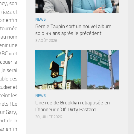
ncy, son
 jazz et
ir enfin
NEWS
Bernie Taupin sort un nouvel album
a tournée
solo 39 ans après le précédent
veau nom
3 AOÛT 2026
enir une
ABC » et
couer la
 Je serai
able des
udier et
teint les
NEWS
Une rue de Brooklyn rebaptisée en
mets ! Le
l’honneur d’Ol’ Dirty Bastard
ur Gary,
30 JUILLET 2026
art de la
ar enfin