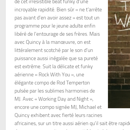
de cet irrésistible beat funky d’une
incroyable rapidité. Bien sûr « ne t’arrête
pas avant d’en avoir assez » est tout un
programme pour le jeune adulte enfin
libéré de l’entourage de ses frères. Mais
avec Quincy à la manœuvre, on est
littéralement scotché par le son d’un
puissance aussi inégalée que sa pureté
est extrême. Suit la délicate et funky
aérienne « Rock With You », une
élégante compo de Rod Temperton
pulsée par les sublimes harmonies de
MJ. Avec « Working Day and Night »,
encore une compo signée MJ, Michael et
Quincy exhibent avec fierté leurs racines
africaines, sur un titre aussi aérien qu’il sait être rap