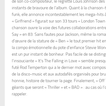
de son co-compositeur, le regretté Louis Johnson des
instants de bravoure de l’album. Quant à la chanson-ti
funk, elle annonce incontestablement les mega-hits à 
« Girlfriend » figurait sur son 33 tours « London Town
chanson ouvre la voie des futures collaborations entre
Say » en 83. Sans fautes pour Jackson, même la roman
d’œuvre de la stature de « Ben » le tout premier hit en
la compo émotionnelle du pote d’enfance Stevie Wonde
est un pur instant de bonheur. Pas facile de se distin
l’insouciante « It’s The Falling in Love » semble presq
futé Rod Temperton qui a le dernier mot avec compositi
de la disco-music et aux autodafés organisés pour bru
honnie, histoire de tourner la page. Finalement, « Off
géants que seront « Thriller » et « BAD » : au cas où l’o
rappeler.