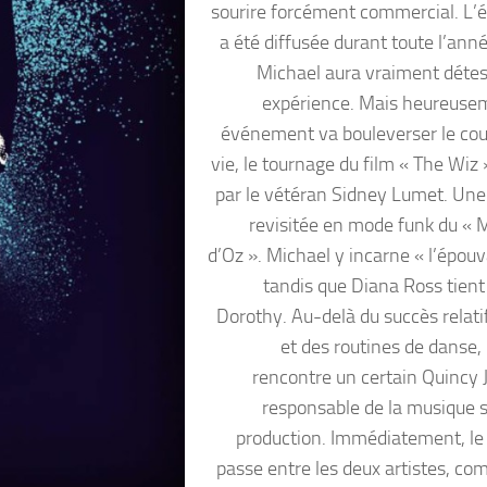
sourire forcément commercial. L’
a été diffusée durant toute l’ann
Michael aura vraiment détes
expérience. Mais heureuse
événement va bouleverser le cou
vie, le tournage du film « The Wiz 
par le vétéran Sidney Lumet. Une
revisitée en mode funk du « 
d’Oz ». Michael y incarne « l’épouv
tandis que Diana Ross tient 
Dorothy. Au-delà du succès relatif
et des routines de danse,
rencontre un certain Quincy J
responsable de la musique s
production. Immédiatement, le
passe entre les deux artistes, c