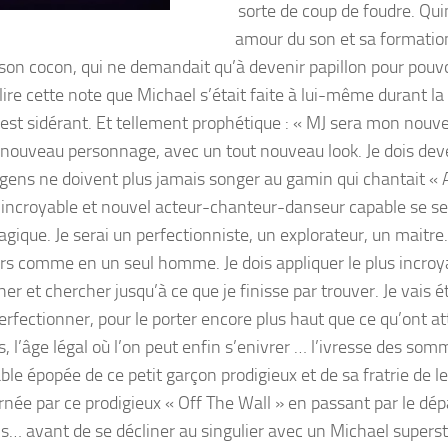
sorte de coup de foudre. Qui
amour du son et sa formation
s son cocon, qui ne demandait qu’à devenir papillon pour pouvo
 lire cette note que Michael s’était faite à lui-même durant l
. C’est sidérant. Et tellement prophétique : « MJ sera mon nou
t nouveau personnage, avec un tout nouveau look. Je dois dev
gens ne doivent plus jamais songer au gamin qui chantait « 
n incroyable et nouvel acteur-chanteur-danseur capable se se
agique. Je serai un perfectionniste, un explorateur, un maitre.
rs comme en un seul homme. Je dois appliquer le plus incroy
et chercher jusqu’à ce que je finisse par trouver. Je vais ét
erfectionner, pour le porter encore plus haut que ce qu’ont at
, l’âge légal où l’on peut enfin s’enivrer … l’ivresse des som
e épopée de ce petit garçon prodigieux et de sa fratrie de le
arnée par ce prodigieux « Off The Wall » en passant par le dép
… avant de se décliner au singulier avec un Michael superst