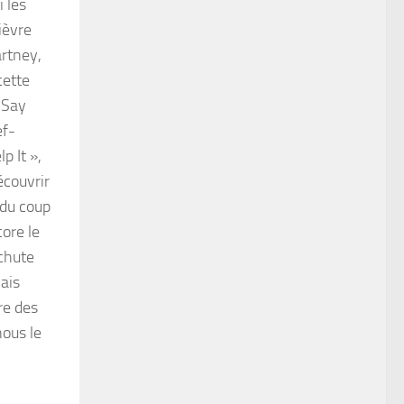
 les
ièvre
artney,
cette
 Say
ef-
p It »,
écouvrir
 du coup
core le
 chute
ais
re des
nous le