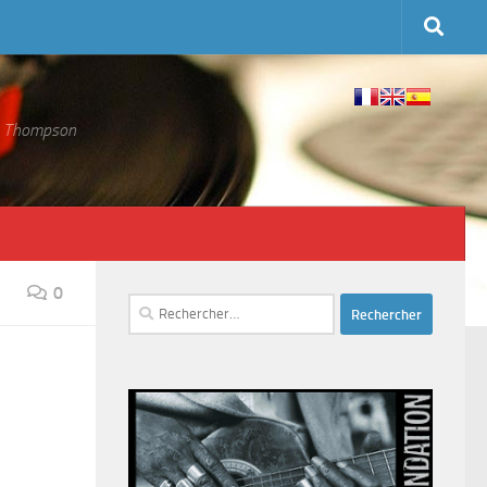
 S. Thompson
0
Rechercher :