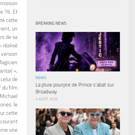
émission
ée 76. Et
té cette
BREAKING NEWS
ment, un
rs de sa
» réalisé
 version
Magicien
antail »,
NEWS
celui de
La pluie pourpre de Prince s’abat sur
 du film
Broadway
 Michael
4 AOÛT 2026
ones, le
ur cette
 courant
omme une