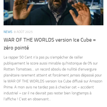
NEWS
8 AOÛT 2025
WAR OF THE WORLDS version Ice Cube =
zéro pointé
Le rapper 50 Cent n’a pas pu s’empêcher de railler
publiquement le score aussi minable qu’historique de 0% sur
Rotten Tomatoes… un record absolu de nullité d’envergure
planétaire rarement atteint et forcément jamais dépassé pour
le WAR OF THE WORLDS version Ice Cube diffusé sur Amazon
Prime. A mon avis ne tardez pas à checker cet « accident
industriel » car il ne devrait pas rester bien longtemps à
l’affiche ! C’est en observant...