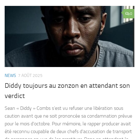
0
NEWS
7 AOÛT 2025
Diddy toujours au zonzon en attendant son
verdict
Sean « Diddy » Combs s’est vu refuser une libération sous
caution avant que ne soit prononcée sa condamnation prévue
pour le mois d’octobre. Pour mémoire, le rapper producer avait
été reconnu coupable de deux chefs d’accusation de transport