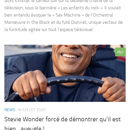
alors s’inviter le samedi soir sur la deuxième chaine de la
télévision, sous la bannière « Les enfants du rock ». Il voulait
bien entendu évoquer le « Sex Machine » de l’Orchestral
Manœuvre in the Black et du futé Dionnet, unique vecteur de
la funkitude agitée sur tout l’espace télévisuel...
0
NEWS
16 JUILLET 2025
Stevie Wonder forcé de démontrer qu’il est
bien…aveugle !