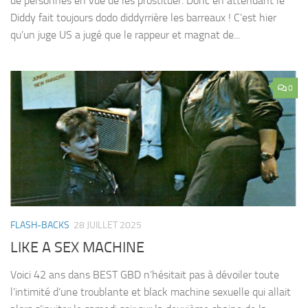
de personnes en vue de les prostituer. Donc en attendant le
Diddy fait toujours dodo diddyrrière les barreaux ! C’est hier
qu’un juge US a jugé que le rappeur et magnat de...
0
FLASH-BACKS
28 JUILLET 2025
LIKE A SEX MACHINE
Voici 42 ans dans BEST GBD n’hésitait pas à dévoiler toute
l’intimité d’une troublante et black machine sexuelle qui allait