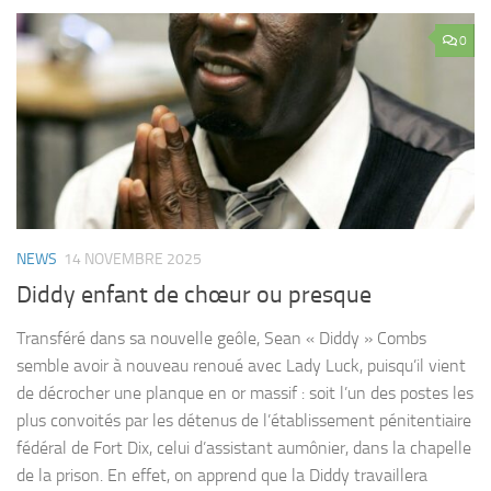
0
NEWS
14 NOVEMBRE 2025
Diddy enfant de chœur ou presque
Transféré dans sa nouvelle geôle, Sean « Diddy » Combs
semble avoir à nouveau renoué avec Lady Luck, puisqu’il vient
de décrocher une planque en or massif : soit l’un des postes les
plus convoités par les détenus de l’établissement pénitentiaire
fédéral de Fort Dix, celui d’assistant aumônier, dans la chapelle
de la prison. En effet, on apprend que la Diddy travaillera