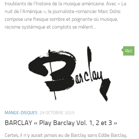
troublants de l’histoire de la musique américaine. Avec « La
nuit de l’Amérique », le journaliste-romancier Marc Dolisi
compose une fresque sombre et poignante où musique,
racisme systémique et complots se mêlent...
0
MANGE-DISQUES
29 OCTOBRE 2025
BARCLAY « Play Barclay Vol. 1, 2 et 3 »
Certes, il n’y aurait jamais eu de Barclay sans Eddie Barclay,