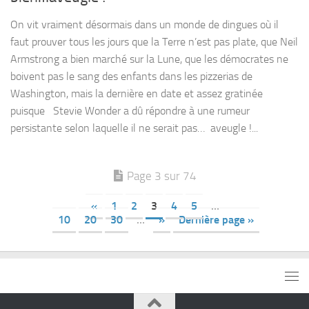
On vit vraiment désormais dans un monde de dingues où il
faut prouver tous les jours que la Terre n’est pas plate, que Neil
Armstrong a bien marché sur la Lune, que les démocrates ne
boivent pas le sang des enfants dans les pizzerias de
Washington, mais la dernière en date et assez gratinée
puisque Stevie Wonder a dû répondre à une rumeur
persistante selon laquelle il ne serait pas… aveugle !...
Page 3 sur 74
«
1
2
3
4
5
…
10
20
30
…
»
Dernière page »