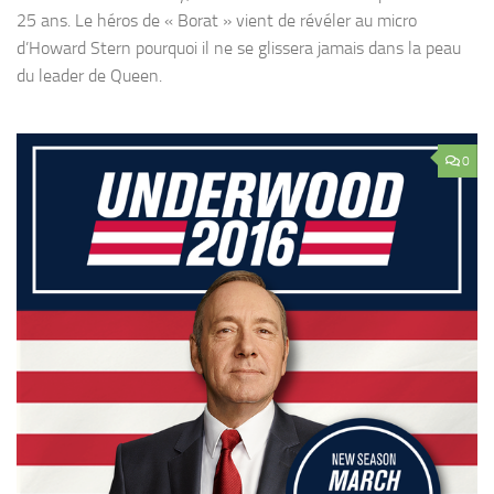
25 ans. Le héros de « Borat » vient de révéler au micro
d’Howard Stern pourquoi il ne se glissera jamais dans la peau
du leader de Queen.
0