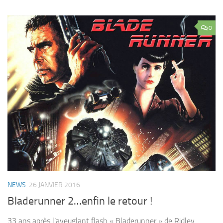
0
NEWS
26 JANVIER 2016
Bladerunner 2…enfin le retour !
33 ans après l’aveuglant flash « Bladerunner » de Ridley