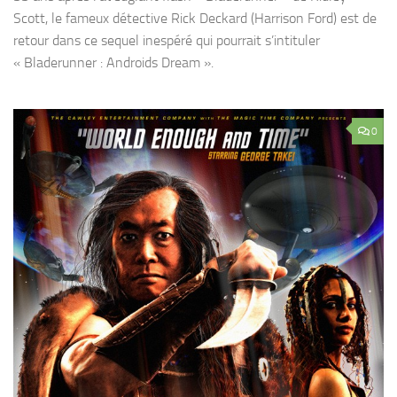
Scott, le fameux détective Rick Deckard (Harrison Ford) est de
retour dans ce sequel inespéré qui pourrait s’intituler
« Bladerunner : Androids Dream ».
0