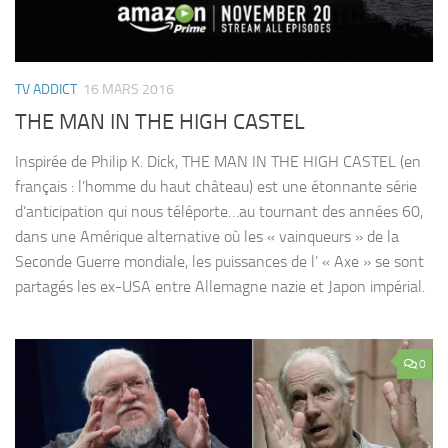
TV ADDICT
16 MARS 2016
THE MAN IN THE HIGH CASTEL
Inspirée de Philip K. Dick, THE MAN IN THE HIGH CASTEL (en
français : l’homme du haut château) est une étonnante série
d’anticipation qui nous téléporte…au tournant des années 60,
dans une Amérique alternative où les « vainqueurs » de la
Seconde Guerre mondiale, les puissances de l’ « Axe » se sont
partagés les ex-USA entre Allemagne nazie et Japon impérial.
0