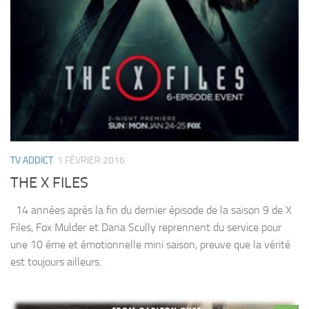
TV ADDICT
1 FÉVRIER 2016
THE X FILES
14 années après la fin du dernier épisode de la saison 9 de X
Files, Fox Mulder et Dana Scully reprennent du service pour
une 10 éme et émotionnelle mini saison, preuve que la vérité
est toujours ailleurs.