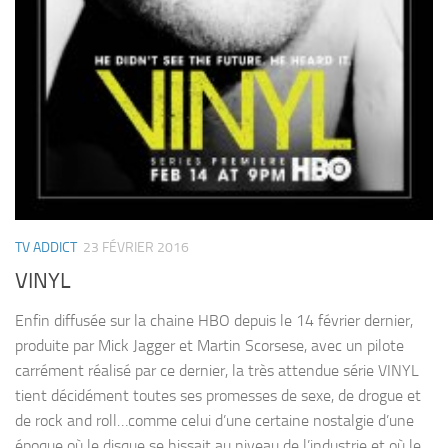
TV ADDICT
23 FÉVRIER 2016
VINYL
Enfin diffusée sur la chaine HBO depuis le 14 février dernier,
produite par Mick Jagger et Martin Scorsese, avec un pilote
carrément réalisé par ce dernier, la très attendue série VINYL
tient décidément toutes ses promesses de sexe, de drogue et
de rock and roll…comme celui d’une certaine nostalgie d’une
époque où le disque se hissait au niveau de l’industrie et où le