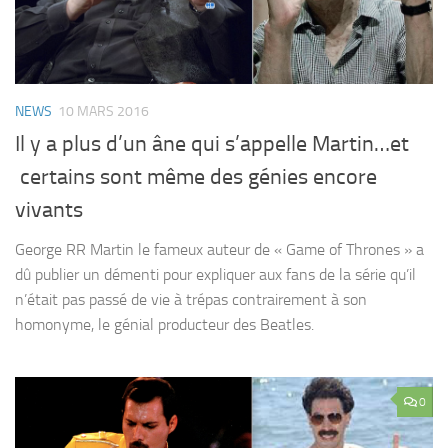
NEWS
10 MARS 2016
Il y a plus d’un âne qui s’appelle Martin…et
certains sont même des génies encore
vivants
George RR Martin le fameux auteur de « Game of Thrones » a
dû publier un démenti pour expliquer aux fans de la série qu’il
n’était pas passé de vie à trépas contrairement à son
homonyme, le génial producteur des Beatles.
0