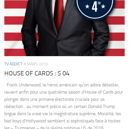
TV ADDICT
8 MARS 2016
HOUSE OF CARDS : S 04
Frank Underwood, le héros américain qu’on adore détester,
revient enfin pour une quatrième saison d’House of Cards pour
plonger dans une primaire électorale cruciale pour sa
réélection…au moment précis où un certain Donald Trump
brigue dans la vraie vie la magistrature suprême. Moralité, les
bad boys d’Hollywood semblent si sophistiqués face à toutes
les « Trumperies » de la réalité politique US de 2016.