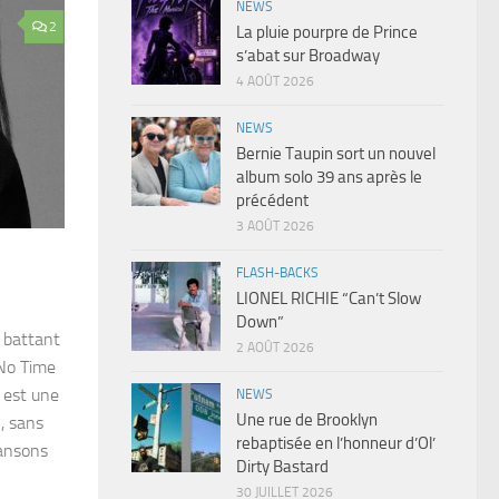
NEWS
2
La pluie pourpre de Prince
s’abat sur Broadway
4 AOÛT 2026
NEWS
Bernie Taupin sort un nouvel
album solo 39 ans après le
précédent
3 AOÛT 2026
FLASH-BACKS
LIONEL RICHIE “Can’t Slow
Down”
, battant
2 AOÛT 2026
 No Time
e est une
NEWS
Une rue de Brooklyn
, sans
rebaptisée en l’honneur d’Ol’
hansons
Dirty Bastard
30 JUILLET 2026