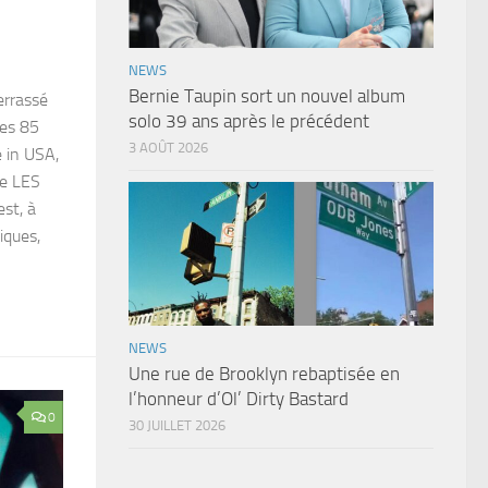
NEWS
Bernie Taupin sort un nouvel album
terrassé
solo 39 ans après le précédent
ses 85
3 AOÛT 2026
 in USA,
de LES
st, à
iques,
NEWS
Une rue de Brooklyn rebaptisée en
l’honneur d’Ol’ Dirty Bastard
0
30 JUILLET 2026