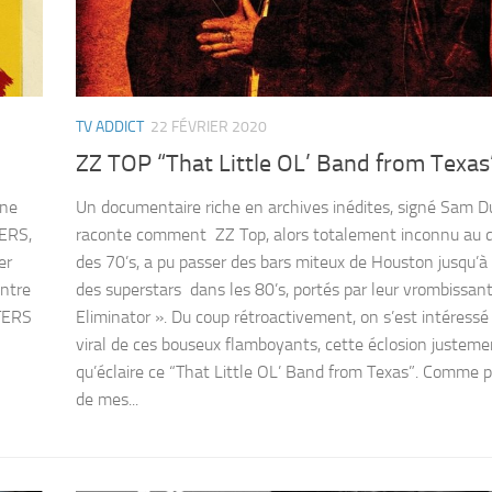
TV ADDICT
22 FÉVRIER 2020
ZZ TOP “That Little OL’ Band from Texas
une
Un documentaire riche en archives inédites, signé Sam 
TERS,
raconte comment ZZ Top, alors totalement inconnu au 
er
des 70’s, a pu passer des bars miteux de Houston jusqu’à
entre
des superstars dans les 80’s, portés par leur vrombissant
TERS
Eliminator ». Du coup rétroactivement, on s’est intéressé
viral de ces bouseux flamboyants, cette éclosion justeme
qu’éclaire ce “That Little OL’ Band from Texas”. Comme 
de mes...