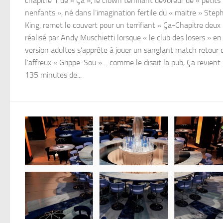
chapitre 1 de « Ça », le clown terrifiant dévoreur de « petits
nenfants », né dans l’imagination fertile du « maitre » Step
King, remet le couvert pour un terrifiant « Ça-Chapitre deux
réalisé par Andy Muschietti lorsque « le club des losers » en
version adultes s’apprête à jouer un sanglant match retour 
l’affreux « Grippe-Sou »… comme le disait la pub, Ça revient
135 minutes de...