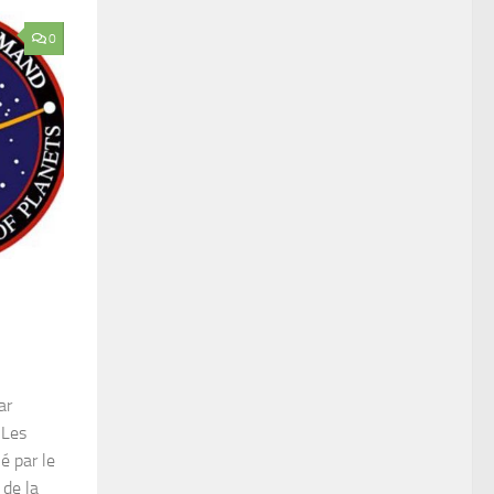
0
ar
 Les
é par le
 de la