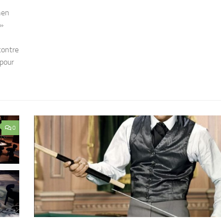
hen
 »
contre
 pour
0