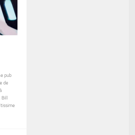
ne pub
e de
à
Bill
ltissime