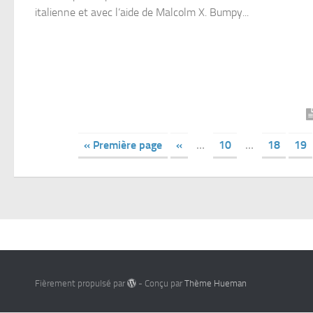
italienne et avec l’aide de Malcolm X. Bumpy...
« Première page
«
…
10
…
18
19
Fièrement propulsé par
- Conçu par
Thème Hueman