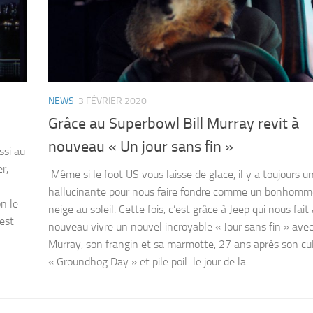
NEWS
3 FÉVRIER 2020
Grâce au Superbowl Bill Murray revit à
nouveau « Un jour sans fin »
ssi au
r,
Même si le foot US vous laisse de glace, il y a toujours u
hallucinante pour nous faire fondre comme un bonhomm
n le
neige au soleil. Cette fois, c’est grâce à Jeep qui nous fait 
’est
nouveau vivre un nouvel incroyable « Jour sans fin » avec 
Murray, son frangin et sa marmotte, 27 ans après son cu
« Groundhog Day » et pile poil le jour de la...