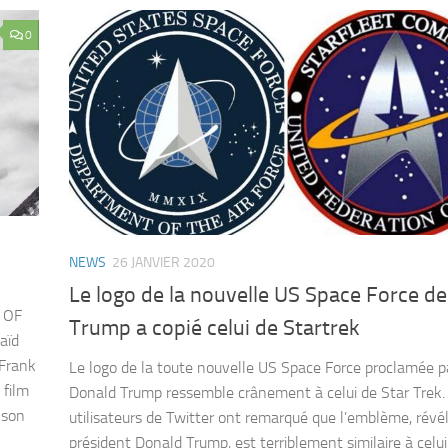
0
NEWS
26 JANVIER 2020
Le logo de la nouvelle US Space Force de
R OF
Trump a copié celui de Startrek
aïd
 Frank
Le logo de la toute nouvelle US Space Force proclamée p
 film
Donald Trump ressemble crânement à celui de Star Trek.
 son
utilisateurs de Twitter ont remarqué que l’emblème, révél
président Donald Trump, est terriblement similaire à celui