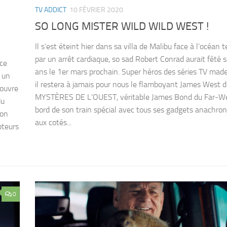
TV ADDICT
10 FÉVRIER 2020
SO LONG MISTER WILD WILD WEST !
Il s’est éteint hier dans sa villa de Malibu face à l’océan 
par un arrêt cardiaque, so sad Robert Conrad aurait fêté 
 ce
ans le 1er mars prochain. Super héros des séries TV made
 un
il restera à jamais pour nous le flamboyant James West 
 ouvre
MYSTÈRES DE L’OUEST, véritable James Bond du Far-We
du
bord de son train spécial avec tous ses gadgets anachron
son
aux cotés...
pteurs
0