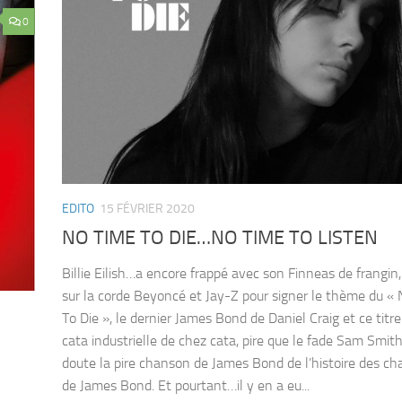
0
EDITO
15 FÉVRIER 2020
NO TIME TO DIE…NO TIME TO LISTEN
Billie Eilish…a encore frappé avec son Finneas de frangin
sur la corde Beyoncé et Jay-Z pour signer le thème du «
To Die », le dernier James Bond de Daniel Craig et ce titr
cata industrielle de chez cata, pire que le fade Sam Smith
doute la pire chanson de James Bond de l’histoire des c
de James Bond. Et pourtant…il y en a eu...