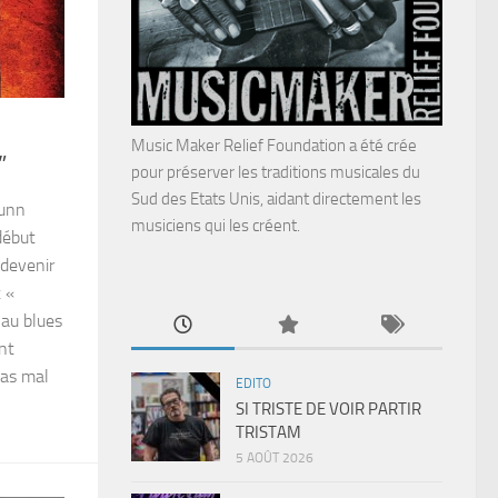
Music Maker Relief Foundation a été crée
”
pour préserver les traditions musicales du
Sud des Etats Unis, aidant directement les
Dunn
musiciens qui les créent.
début
 devenir
 «
 au blues
nt
pas mal
EDITO
SI TRISTE DE VOIR PARTIR
TRISTAM
5 AOÛT 2026