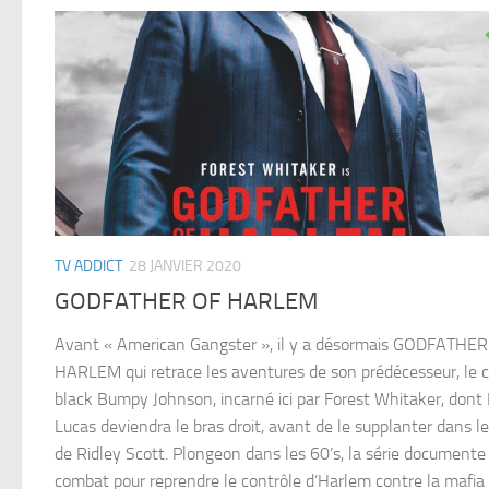
TV ADDICT
28 JANVIER 2020
GODFATHER OF HARLEM
Avant « American Gangster », il y a désormais GODFATHE
HARLEM qui retrace les aventures de son prédécesseur, le c
black Bumpy Johnson, incarné ici par Forest Whitaker, dont
Lucas deviendra le bras droit, avant de le supplanter dans le
de Ridley Scott. Plongeon dans les 60’s, la série documente
combat pour reprendre le contrôle d’Harlem contre la mafia