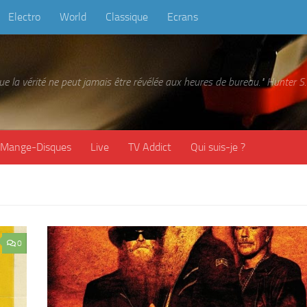
Electro
World
Classique
Ecrans
 que la vérité ne peut jamais être révélée aux heures de bureau." Hunter
Mange-Disques
Live
TV Addict
Qui suis-je ?
0