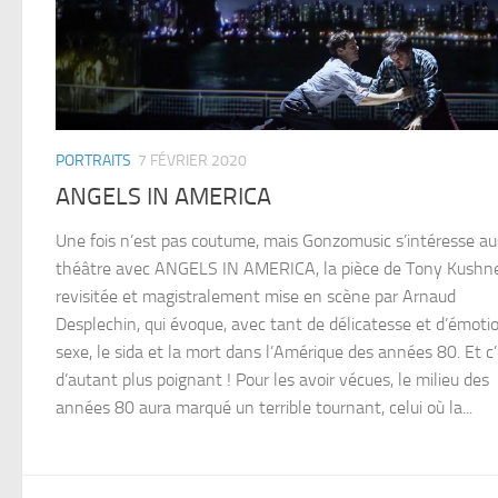
PORTRAITS
7 FÉVRIER 2020
ANGELS IN AMERICA
Une fois n’est pas coutume, mais Gonzomusic s’intéresse au
théâtre avec ANGELS IN AMERICA, la pièce de Tony Kushne
revisitée et magistralement mise en scène par Arnaud
Desplechin, qui évoque, avec tant de délicatesse et d’émotio
sexe, le sida et la mort dans l’Amérique des années 80. Et c
d’autant plus poignant ! Pour les avoir vécues, le milieu des
années 80 aura marqué un terrible tournant, celui où la...