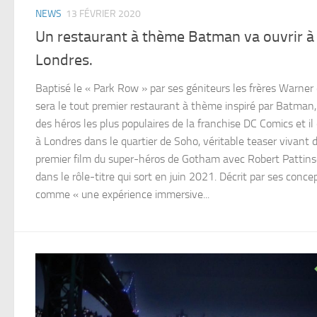
NEWS
13 FÉVRIER 2020
Un restaurant à thème Batman va ouvrir à
Londres.
Baptisé le « Park Row » par ses géniteurs les frères Warner
sera le tout premier restaurant à thème inspiré par Batman,
des héros les plus populaires de la franchise DC Comics et il
à Londres dans le quartier de Soho, véritable teaser vivant 
premier film du super-héros de Gotham avec Robert Pattin
dans le rôle-titre qui sort en juin 2021. Décrit par ses conce
comme « une expérience immersive...