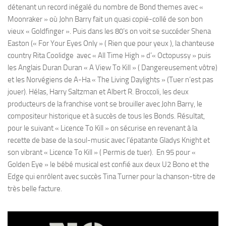
détenant un record inégalé du nombre de Bond themes avec «
Moonraker » où John Barry fait un quasi copié-collé de son bon
vieux « Goldfinger ». Puis dans les 80’s on voit se succéder Shena
Easton (« For Your Eyes Only » ( Rien que pour yeux ), la chanteuse
country Rita Coolidge avec « All Time High » d’« Octopussy » puis
les Anglais Duran Duran « A View To Kill » ( Dangereusement vôtre)
et les Norvégiens de A-Ha « The Living Daylights » (Tuer n’est pas
jouer). Hélas, Harry Saltzman et Albert R. Broccoli, les deux
producteurs de la franchise vont se brouiller avec John Barry, le
compositeur historique et à succès de tous les Bonds. Résultat,
pour le suivant « Licence To Kill » on sécurise en revenant à la
recette de base de la soul-music avec l’épatante Gladys Knight et
son vibrant « Licence To Kill » ( Permis de tuer). En 95 pour «
Golden Eye » le bébé musical est confié aux deux U2 Bono et the
Edge qui enrôlent avec succès Tina Turner pour la chanson-titre de
très belle facture.