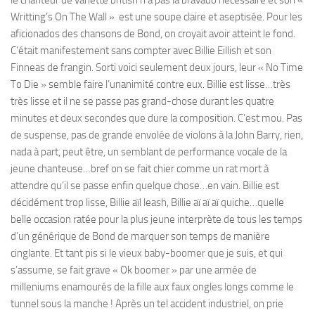
Writting’s On The Wall » est une soupe claire et aseptisée. Pour les
aficionados des chansons de Bond, on croyait avoir atteint le fond.
C’était manifestement sans compter avec Billie Eillish et son
Finneas de frangin. Sorti voici seulement deux jours, leur « No Time
To Die » semble faire l’unanimité contre eux. Billie est lisse…très
très lisse et il ne se passe pas grand-chose durant les quatre
minutes et deux secondes que dure la composition. C’est mou. Pas
de suspense, pas de grande envolée de violons à la John Barry, rien,
nada à part, peut être, un semblant de performance vocale de la
jeune chanteuse…bref on se fait chier comme un rat mort à
attendre qu’il se passe enfin quelque chose…en vain. Billie est
décidément trop lisse, Billie aïl leash, Billie aï aï aï quiche…quelle
belle occasion ratée pour la plus jeune interprète de tous les temps
d’un générique de Bond de marquer son temps de manière
cinglante. Et tant pis si le vieux baby-boomer que je suis, et qui
s’assume, se fait grave « Ok boomer » par une armée de
milleniums enamourés de la fille aux faux ongles longs comme le
tunnel sous la manche ! Après un tel accident industriel, on prie