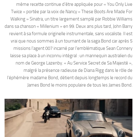
même recette continue d’être appliquée pour « You Only Live
Twice » portée par la voix de Nancy « These Boots Are Made For
Walking » Sinatra, un titre largement samplé par Robbie Williams
dans sa chanson « Millenium » en 99. Deux ans plus tard, John Barry
revient à sa formule originelle instrumentale, sans vocaliste. Il est
vrai que nous sommes à un tournant de la saga Bond car après 5
missions l’agent 007 incarné par l’emblématique Sean Connery
laisse sa place à un inconnu intégral : un mannequin australien du
nom de George Lazenby. « Au Service Secret de Sa Majesté »,
malgré la présence radieuse de Diana Rigg dans le rôle de
l’éphémère madame Bond, détient depuis longtemps le record du
James Bond le moins populaire de tous les James Bond.