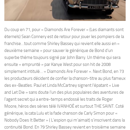
Du coup en 71, pour « Diamonds Are Forever » (Les diamants sont
éternels) Sean Connery est de retour pour jouer les pompiers de la
franchise…tout comme Shirley Bassey qui revient elle aussi en «
deuxième semaine » pour sauver le générique de Bond d’un
superbe théme toujours signé par John Barry. Un théme qui sera
ensuite « emprunté » par Kanye West pour son hit de 2008
simplement intitulé… « Diamonds Are Forever ». Next Bond, en 73
les producteurs décident de confier la chanson-titre au plus fameux
des ex-Beatles. Paul et Linda McCartney signent l’épatant « Live
and Let Die » sans doute l’un des plus populaires des aventures de
l’agent secret qui a entre-temps endossé les traits de Roger
Moore, héros des séries télé IVANHOÉ et surtout THE SAINT. Coté
générique, la cata Lulu et la fade chanson de Carly Simon pour «
Nobody Does It Better » ( L’espion qui m’aimait) s’inscrivent dans la
continuité Bond. En 79 Shirley Bassey revient en troisième semaine