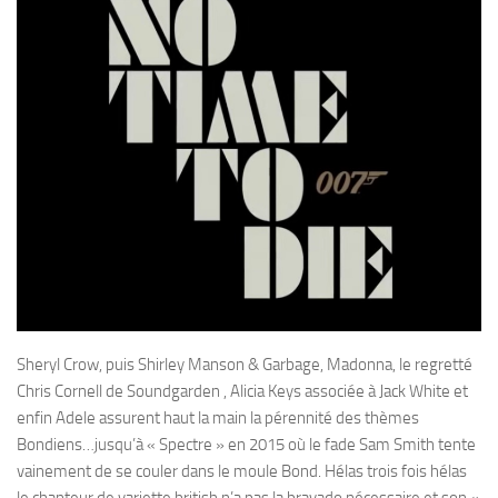
Sheryl Crow, puis Shirley Manson & Garbage, Madonna, le regretté
Chris Cornell de Soundgarden , Alicia Keys associée à Jack White et
enfin Adele assurent haut la main la pérennité des thèmes
Bondiens…jusqu’à « Spectre » en 2015 où le fade Sam Smith tente
vainement de se couler dans le moule Bond. Hélas trois fois hélas
le chanteur de variette british n’a pas la bravado nécessaire et son «