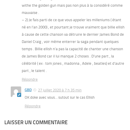
withe the golden gun mais pas non plus à la considéré comme
mauvaise .
– 2) Je fais parti de ce que vous appeler les milleniums ( étant
né en l’an 2000) , et pourtant je trouve vraiment que billie ellish
à cause de cette chanson va détruire le dernier James Bond de
Daniel Craig , voir même enterrer la saga pendant quelques
temps . Billie ellish n’a pas la capacité de chanter une chanson
de James Bond car il lui manque 2 choses . D’une part , la
célébrité ( ex : tom jones , madonna , Adele , beatles) et d’autre
part , le talent .
Répondre
GBD
27 juillet 2020 à 7 h 35 min
OK doke avec vous… sutout sur le cas Ellish
Répondre
LAISSER UN COMMENTAIRE