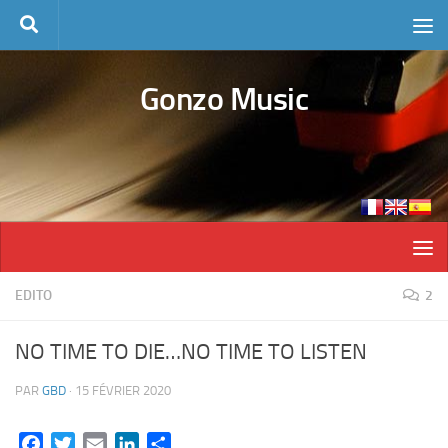
Skip to content
Gonzo Music
EDITO
2
NO TIME TO DIE…NO TIME TO LISTEN
PAR
GBD
·
15 FÉVRIER 2020
Facebook
Twitter
Email
LinkedIn
Partager