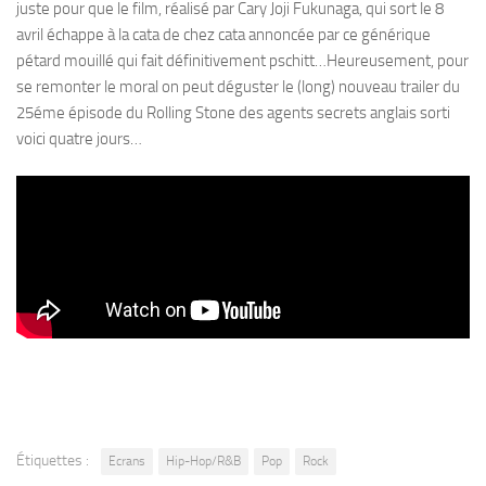
juste pour que le film, réalisé par Cary Joji Fukunaga, qui sort le 8
avril échappe à la cata de chez cata annoncée par ce générique
pétard mouillé qui fait définitivement pschitt…Heureusement, pour
se remonter le moral on peut déguster le (long) nouveau trailer du
25éme épisode du Rolling Stone des agents secrets anglais sorti
voici quatre jours…
Étiquettes :
Ecrans
Hip-Hop/R&B
Pop
Rock