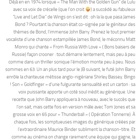
Déjà en en 1974 lorsque « The Man With the Golden Gun” de Lulu
avec sa voix de crécelle (que l’on croit
) a succédé au fabuleux
“Live and Let Die” de Wings on s’est dit : oh la la que pasa James
Bond ? Pourtant la chanson était co-signée par le géniteur des
thèmes de Bond, l’immense John Barry. Prenez le tout premier
vocaliste d’une chanson estampillée James Bond, le méconnu Matt
Monro qui chante « From Russia With Love » ( Bons baisers de
Russie) façon crooner : tout démarre lentement, mais peu à peu
comme dans un thriller sonique l’émotion monte peu à peu. Nous
sommes en 63. Un an plus tard pour le JB suivant, le futé John Barry
enrôle la chanteuse métisse anglo-nigériane Shirley Bassey. Bingo
! Son « Goldfinger » d’une fulgurante sensualité est un carton : sa
voix puissante apporte un coté soul inédit au générique. Une
recette que John Barry appliquera à nouveau, avec le succès que
l’on sait, mais cette fois en version mâle avec Tom Jones et sa
grosse voix en 65 pour « Thunderball » ( Opération Tonnerre). À
chaque fois, les somptueuses images du générique créées par
l’extraordinaire Maurice Binder subliment la chanson-titre. Et
comme au cinéma on change rarement une équipe qui gagne, la