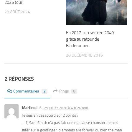
2025 tour
28 AOÛT 2024
En 2017…on sera en 2049
grâce au retour de
Bladerunner
20 DÉCEMBRE 2016
2 RÉPONSES
Commentaires
2
Pings
0
Martinod
25 juillet 2020 à 4 h 26 min
Je suis en désaccord sur 2 points :
– 1) Sam Smith n’a pas fait une mauvaise chanson , certes
inférieur à goldfinger ,diamonds are forever ou bien the man