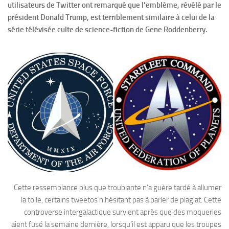
utilisateurs de Twitter ont remarqué que l’emblème, révélé par le
président Donald Trump, est terriblement similaire à celui de la
série télévisée culte de science-fiction de Gene Roddenberry.
Cette ressemblance plus que troublante n’a guère tardé à allumer
la toile, certains tweetos n’hésitant pas à parler de plagiat. Cette
controverse intergalactique survient après que des moqueries
aient fusé la semaine dernière, lorsqu’il est apparu que les troupes