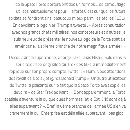
de la Space Force porteraient des uniformes… de camouflage
utilisés habituellement pour… la forêt.C’est sur que les futurs
soldats se fondront ainsi beaucoup mieux parmi les étoiles ( LOL).
En dévoilant le logo hier, Trump a tweeté : « Après consultation
avec nos grands chefs militaires, nos concepteurs et d’autres, je
suis heureux de présenter le nouveau logo de la Force spatiale
américaine, la sixième branche de notre magnifique armée ! »
Découvrant la supercherie, George Takei, alias Hikaru Sulu dans la
série télévisée originale Star Trek des 60’s, a immédiatement
répliqué sur son propre compte Twitter : « Hum. Nous attendons
des royalties à ce sujet @realDonaldTrump ». Un autre utilisateur
de Twitter a plaisanté sur le fait que la Space Force avait copié les
« devoirs » de Star Trek écrivant : « Donc apparemment, la Force
spatiale s’aventure là où quelques hommes (et le Cpt Kirk) sont déjà
allés auparavant ? ». Bref, la 6éme branche de l’armée US s’en va
crânement là où l’Enterprise est déjà allée auparavant…pas glop !