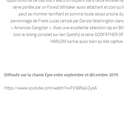
opportunisme de bad boy s’électrochoquent dans cette excellente
série portée par un Forest Whitaker aussi attachant et cool qu’il
peut se montrer terrifiant et somme toute assez proche du
personnage de Frank Lucas campé par Denzel Washington dans
« American Gangster ». Avec une excellente sélection rap en BO
(voir le listing complet sur lien Spotify) la série GODFATHER OF
HARLEM sonne aussi bien qu’elle captive.
Diffusée sur la chaine Epix entre septembre et décembre 2019
https://www.youtube.com/watch?v=FV5BNaUZyqA