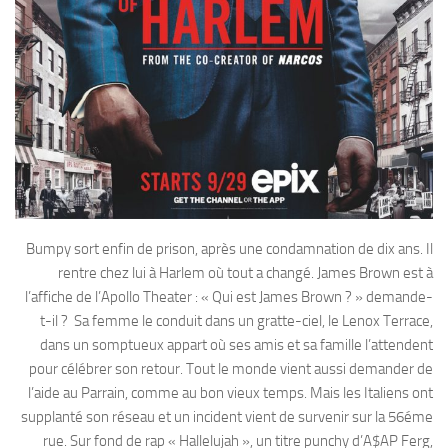
Bumpy sort enfin de prison, après une condamnation de dix ans. Il
rentre chez lui à Harlem où tout a changé. James Brown est à
l’affiche de l’Apollo Theater : « Qui est James Brown ? » demande-
t-il ? Sa femme le conduit dans un gratte-ciel, le Lenox Terrace,
dans un somptueux appart où ses amis et sa famille l’attendent
pour célébrer son retour. Tout le monde vient aussi demander de
l’aide au Parrain, comme au bon vieux temps. Mais les Italiens ont
supplanté son réseau et un incident vient de survenir sur la 56éme
rue. Sur fond de rap « Hallelujah », un titre punchy d’A$AP Ferg,