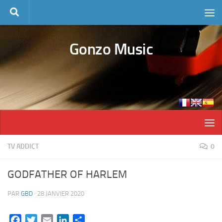
Skip to content
Gonzo Music
TV ADDICT
0
GODFATHER OF HARLEM
PAR
GBD
·
28 JANVIER 2020
Facebook
Twitter
Email
LinkedIn
Partager