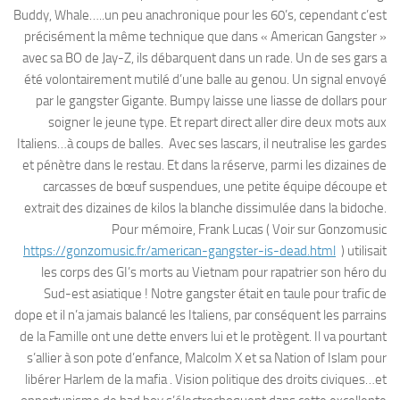
Buddy, Whale…..un peu anachronique pour les 60’s, cependant c’est
précisément la même technique que dans « American Gangster »
avec sa BO de Jay-Z, ils débarquent dans un rade. Un de ses gars a
été volontairement mutilé d’une balle au genou. Un signal envoyé
par le gangster Gigante. Bumpy laisse une liasse de dollars pour
soigner le jeune type. Et repart direct aller dire deux mots aux
Italiens…à coups de balles. Avec ses lascars, il neutralise les gardes
et pénètre dans le restau. Et dans la réserve, parmi les dizaines de
carcasses de bœuf suspendues, une petite équipe découpe et
extrait des dizaines de kilos la blanche dissimulée dans la bidoche.
Pour mémoire, Frank Lucas ( Voir sur Gonzomusic
https://gonzomusic.fr/american-gangster-is-dead.html
) utilisait
les corps des GI’s morts au Vietnam pour rapatrier son héro du
Sud-est asiatique ! Notre gangster était en taule pour trafic de
dope et il n’a jamais balancé les Italiens, par conséquent les parrains
de la Famille ont une dette envers lui et le protègent. Il va pourtant
s’allier à son pote d’enfance, Malcolm X et sa Nation of Islam pour
libérer Harlem de la mafia . Vision politique des droits civiques…et