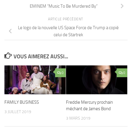
EMINEM “Music To Be Murdered By”
ARTICLE PRÉCÉDENT
Le logo de la nouvelle US Space Force de Trump a copié
celui de Startrek
VOUS AIMEREZ AUSSI...
0
0
FAMILY BUSINESS
Freddie Mercury prochain
méchant de James Bond
3 JUILLET 2019
3 MARS 2019