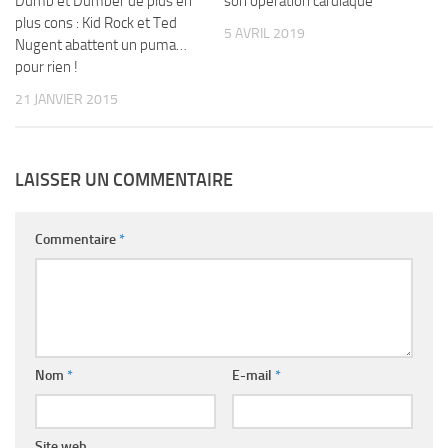
son opération cardiaque
Dumb et Dumber de plus en
plus cons : Kid Rock et Ted
5 AVRIL 2019
Nugent abattent un puma…
pour rien !
21 JANVIER 2015
LAISSER UN COMMENTAIRE
Commentaire
*
Nom
*
E-mail
*
Site web