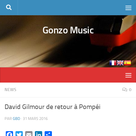
Skip to content
Gonzo Music
NEWS
0
David Gilmour de retour à Pompéi
PAR
GBD
·
31 MARS 2016
Facebook
Twitter
Email
LinkedIn
Partager