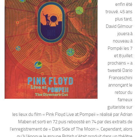
enfin été
trouvé. 45 ans
plus tard,
David Gilmour
jouera à
nouveau à
Pompéi les 7
et 8 juillet
prochains » a
tweeté Dario
Franceschini
annonçant le
retour du
fameux
guitariste sur
les lieux du film « Pink Floyd Live at Pompeii » réalisé par Adrian
Maben et sorti en 72 puis reboosté en 74 par des extraits de
l’enregistrement de « Dark Side of The Moon ». Cependant, alors
qu’à l’époque le groupe British s’était produit dans un théâtre