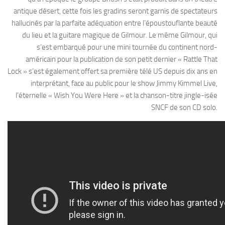
antique désert, cette fois les gradins seront garnis de spectateurs
hallucinés par la parfaite adéquation entre l’époustouflante beauté
du lieu et la guitare magique de Gilmour. Le même Gilmour, qui
s’est embarqué pour une mini tournée du continent nord-
américain pour la publication de son petit dernier « Rattle That
Lock » s’est également offert sa première télé US depuis dix ans en
interprétant, face au public pour le show Jimmy Kimmel Live,
l’éternelle « Wish You Were Here » et la chanson-titre jingle-isée
SNCF de son CD solo.