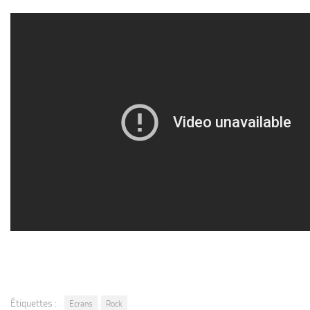
Étiquettes :
Ecrans
Rock