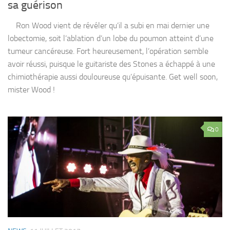
sa guérison
Ron Wood vient de révéler qu’il a subi en mai dernier une
lobectomie, soit l’ablation d’un lobe du poumon atteint d’une
tumeur cancéreuse. Fort heureusement, l’opération semble
avoir réussi, puisque le guitariste des Stones a échappé à une
chimiothérapie aussi douloureuse qu’épuisante. Get well soon,
mister Wood !
0