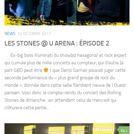
NEWS
24 OCTOBRE 2017
LES STONES @ U ARENA : ÉPISODE 2
Ex-big boss illuminati du showbiz hexagonal et rock expert
qui cumule plus de mille concerts au compteur, qui d’autre (à
part GBD peut être
) que Denis Garnier pouvait juger cette
seconde performance du « plus grand groupe de rock du
monde », donnée dans cette salle flambant neuve de l’Ouest
parisien. Voici donc le compte-rendu du concert des Rolling
Stones de dimanche…en attendant celui de mercredi qui
clôturera cette partie...
2