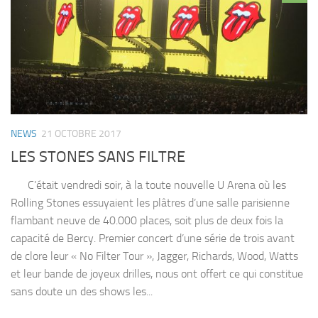
NEWS
21 OCTOBRE 2017
LES STONES SANS FILTRE
C’était vendredi soir, à la toute nouvelle U Arena où les
Rolling Stones essuyaient les plâtres d’une salle parisienne
flambant neuve de 40.000 places, soit plus de deux fois la
capacité de Bercy. Premier concert d’une série de trois avant
de clore leur « No Filter Tour », Jagger, Richards, Wood, Watts
et leur bande de joyeux drilles, nous ont offert ce qui constitue
sans doute un des shows les...