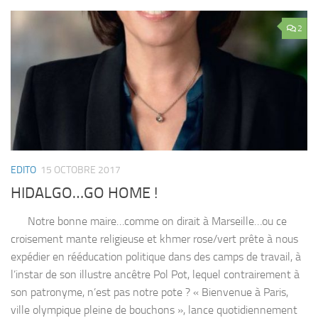
2
EDITO
15 OCTOBRE 2017
HIDALGO…GO HOME !
Notre bonne maire…comme on dirait à Marseille…ou ce
croisement mante religieuse et khmer rose/vert prête à nous
expédier en rééducation politique dans des camps de travail, à
l’instar de son illustre ancêtre Pol Pot, lequel contrairement à
son patronyme, n’est pas notre pote ? « Bienvenue à Paris,
ville olympique pleine de bouchons », lance quotidiennement