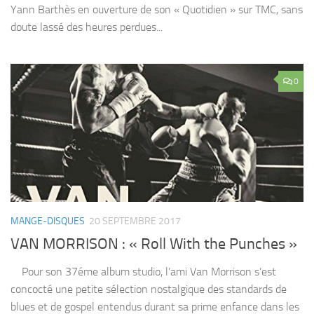
Yann Barthès en ouverture de son « Quotidien » sur TMC, sans
doute lassé des heures perdues...
0
MANGE-DISQUES
20 SEPTEMBRE 2017
VAN MORRISON : « Roll With the Punches »
Pour son 37éme album studio, l’ami Van Morrison s’est
concocté une petite sélection nostalgique des standards de
blues et de gospel entendus durant sa prime enfance dans les