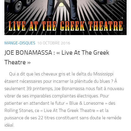
MANGE-DISQUES
10 OCTOBRE 2016
JOE BONAMASSA : « Live At The Greek
Theatre »
Qui a dit que les cheveux gris et le delta du Mississippi
étaient nécessaires pour incarner la plénitude du blues ? À
seulement 39 printemps, Joe Bonamassa nous fait à nouveau
vibrer de ses imparables complaintes électriques. Pour
patienter en attendant le futur « Blue & Lonesome » des
Rolling Stones, ce « Live At The Greek Theatre » et la
puissance de ses 22 titres constituent sans doute le remède
idéal.