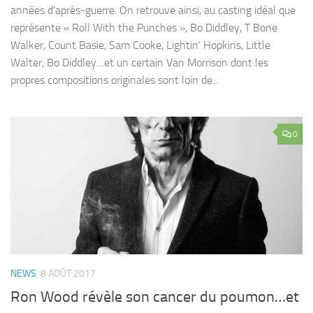
années d’après-guerre. On retrouve ainsi, au casting idéal que
représente « Roll With the Punches », Bo Diddley, T Bone
Walker, Count Basie, Sam Cooke, Lightin’ Hopkins, Little
Walter, Bo Diddley…et un certain Van Morrison dont les
propres compositions originales sont loin de...
0
NEWS
8 AOÛT 2017
Ron Wood révèle son cancer du poumon…et