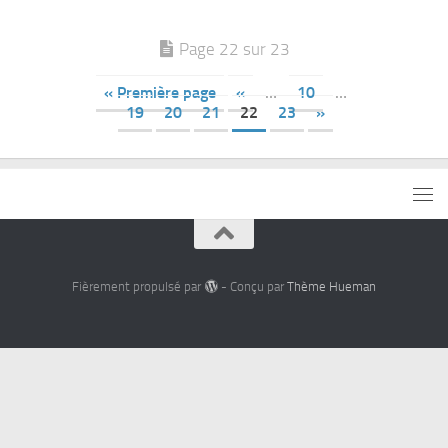
Page 22 sur 23
« Première page
«
…
10
…
19
20
21
22
23
»
Fièrement propulsé par
- Conçu par
Thème Hueman