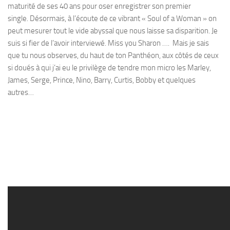
maturité de ses 40 ans pour oser enregistrer son premier
single. Désormais, à l’écoute de ce vibrant « Soul of a Woman » on
peut mesurer tout le vide abyssal que nous laisse sa disparition. Je
suis si fier de l’avoir interviewé. Miss you Sharon …. Mais je sais
que tu nous observes, du haut de ton Panthéon, aux côtés de ceux
si doués à qui j’ai eu le privilège de tendre mon micro les Marley,
James, Serge, Prince, Nino, Barry, Curtis, Bobby et quelques
autres…