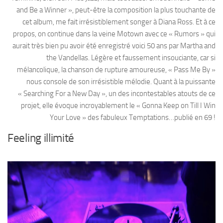
and Be a Winner », peut-être la composition la plus touchante de
cet album, me fait irrésistiblement songer à Diana Ross. Et à ce
propos, on continue dans la veine Motown avec ce « Rumors » qui
aurait très bien pu avoir été enregistré voici 50 ans par Martha and
the Vandellas. Légère et faussement insouciante, car si
mélancolique, la chanson de rupture amoureuse, « Pass Me By »
nous console de son irrésistible mélodie. Quant à la puissante
« Searching For a New Day », un des incontestables atouts de ce
projet, elle évoque incroyablement le « Gonna Keep on Till I Win
Your Love » des fabuleux Temptations…publié en 69 !
Feeling illimité