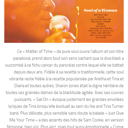
Ce « Matter of Time » de pure soul ouvre l’album et son titre
paradoxal, prend alors tout son sens sachant que la diva black a
succombé à ce fichu cancer du pancréas contre lequel elle se battait
depuis deux ans. Fidèle à sa recette si traditionnelle, cette soul
vibrante reste fidèle à la recette popularisée par Aretha et Tina et
Diana et toutes autres, Sharon Jones était la digne héritière de
toutes ces grandes dames de la blackitude agitée. Avec ses cuivres
puissants, « Sail On » évoque justement les grandes envolées
lyriques de Tina lorsqu’elle évoluait au sein du Ike and Tina Turner
band. Plus délicate, plus sensible sans doute la balade « Just Give
Me Your Time » a des accents des hits de Sam Cooke, en version
féminine, bien sûr. Plus jazz, mais tout aussi émotionnelle « Come