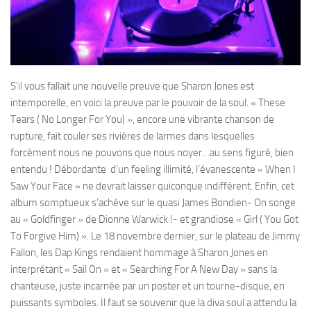
S’il vous fallait une nouvelle preuve que Sharon Jones est
intemporelle, en voici la preuve par le pouvoir de la soul. « These
Tears ( No Longer For You) », encore une vibrante chanson de
rupture, fait couler ses rivières de larmes dans lesquelles
forcément nous ne pouvons que nous noyer…au sens figuré, bien
entendu ! Débordante d’un feeling illimité, l’évanescente « When I
Saw Your Face » ne devrait laisser quiconque indifférent. Enfin, cet
album somptueux s’achève sur le quasi James Bondien- On songe
au « Goldfinger » de Dionne Warwick !- et grandiose « Girl ( You Got
To Forgive Him) ». Le 18 novembre dernier, sur le plateau de Jimmy
Fallon, les Dap Kings rendaient hommage à Sharon Jones en
interprétant « Sail On » et « Searching For A New Day » sans la
chanteuse, juste incarnée par un poster et un tourne-disque, en
puissants symboles. Il faut se souvenir que la diva soul a attendu la