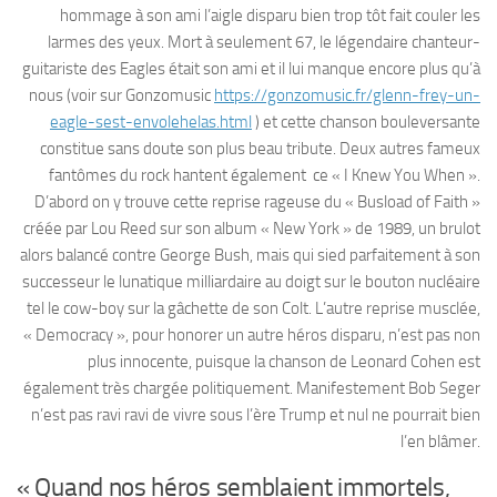
hommage à son ami l’aigle disparu bien trop tôt fait couler les
larmes des yeux. Mort à seulement 67, le légendaire chanteur-
guitariste des Eagles était son ami et il lui manque encore plus qu’à
nous (voir sur Gonzomusic
https://gonzomusic.fr/glenn-frey-un-
eagle-sest-envolehelas.html
) et cette chanson bouleversante
constitue sans doute son plus beau tribute. Deux autres fameux
fantômes du rock hantent également ce « I Knew You When ».
D’abord on y trouve cette reprise rageuse du « Busload of Faith »
créée par Lou Reed sur son album « New York » de 1989, un brulot
alors balancé contre George Bush, mais qui sied parfaitement à son
successeur le lunatique milliardaire au doigt sur le bouton nucléaire
tel le cow-boy sur la gâchette de son Colt. L’autre reprise musclée,
« Democracy », pour honorer un autre héros disparu, n’est pas non
plus innocente, puisque la chanson de Leonard Cohen est
également très chargée politiquement. Manifestement Bob Seger
n’est pas ravi ravi de vivre sous l’ère Trump et nul ne pourrait bien
l’en blâmer.
« Quand nos héros semblaient immortels,