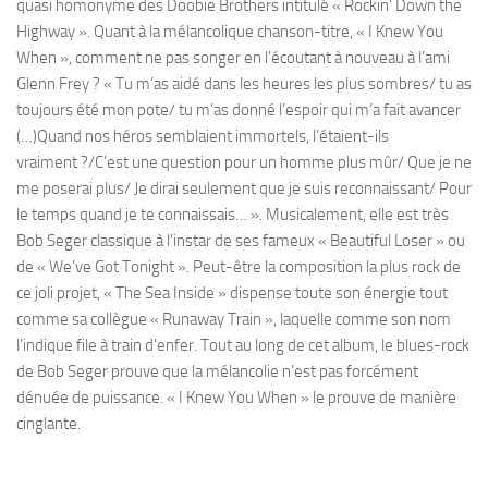
quasi homonyme des Doobie Brothers intitulé « Rockin’ Down the
Highway ». Quant à la mélancolique chanson-titre, « I Knew You
When », comment ne pas songer en l’écoutant à nouveau à l’ami
Glenn Frey ? « Tu m’as aidé dans les heures les plus sombres/ tu as
toujours été mon pote/ tu m’as donné l’espoir qui m’a fait avancer
(…)Quand nos héros semblaient immortels, l’étaient-ils
vraiment ?/C’est une question pour un homme plus mûr/ Que je ne
me poserai plus/ Je dirai seulement que je suis reconnaissant/ Pour
le temps quand je te connaissais… ». Musicalement, elle est très
Bob Seger classique à l’instar de ses fameux « Beautiful Loser » ou
de « We’ve Got Tonight ». Peut-être la composition la plus rock de
ce joli projet, « The Sea Inside » dispense toute son énergie tout
comme sa collègue « Runaway Train », laquelle comme son nom
l’indique file à train d’enfer. Tout au long de cet album, le blues-rock
de Bob Seger prouve que la mélancolie n’est pas forcément
dénuée de puissance. « I Knew You When » le prouve de manière
cinglante.