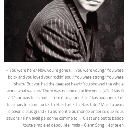
« You were here/ Now you’re gone (…) You were young/ You were
bold/ and you loved your rockin’ soul/ You were strong/ You were
sharp/ But you had the deepest heart/ You showed the whole
world what we kne/ There was no one quite like you » («Tu étais là
/ Désormais tu es parti (…) Tu étais jeune / Tu étais audacieux / et
tu aimais ton âme rock / Tu étais fort / Tu étais futé / Mais tu avais
le cœur le plus grand / Tu as montré au monde entier ce que nous
savions / Il n’y avait personne comme toi ». C’est une petite balade
toute simple et dépouillée, mais « Glenn Song » écrite en