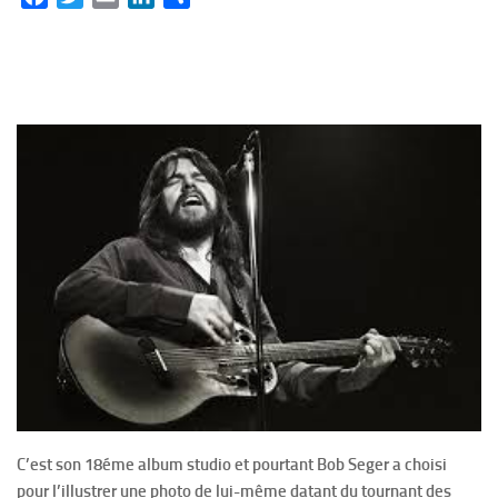
C’est son 18éme album studio et pourtant Bob Seger a choisi
pour l’illustrer une photo de lui-même datant du tournant des