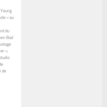
l Young
ole » au
ard du
When Bad
ruitage
ver »,
studio
de
i de