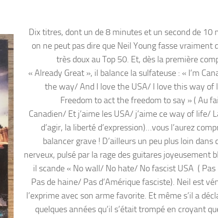
Dix titres, dont un de 8 minutes et un second de 10 
on ne peut pas dire que Neil Young fasse vraiment 
très doux au Top 50. Et, dès la première comp
« Already Great », il balance la sulfateuse : « I’m Ca
the way/ And I love the USA/ I love this way of l
Freedom to act the freedom to say » ( Au fai
Canadien/ Et j’aime les USA/ j’aime ce way of life/ L
d’agir, la liberté d’expression)…vous l’aurez comp
balancer grave ! D’ailleurs un peu plus loin dans 
nerveux, pulsé par la rage des guitares joyeusement b
il scande « No wall/ No hate/ No fascist USA ( Pas
Pas de haine/ Pas d’Amérique fasciste). Neil est vén
l’exprime avec son arme favorite. Et même s’il a décla
quelques années qu’il s’était trompé en croyant que