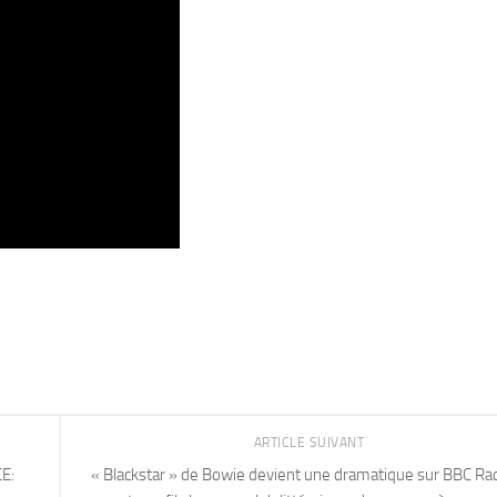
ARTICLE SUIVANT
E:
« Blackstar » de Bowie devient une dramatique sur BBC Ra