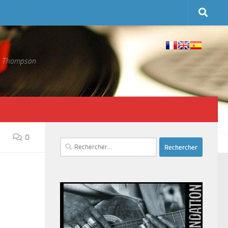
 S. Thompson
0
Rechercher :