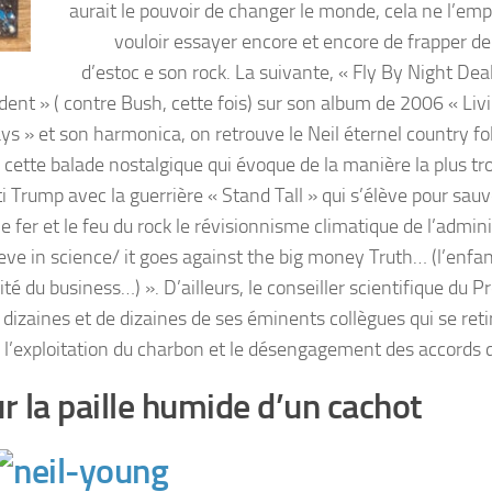
aurait le pouvoir de changer le monde, cela ne l’em
vouloir essayer encore et encore de frapper de 
d’estoc e son rock. La suivante, « Fly By Night Dea
ent » ( contre Bush, cette fois) sur son album de 2006 « Liv
s » et son harmonica, on retrouve le Neil éternel country fo
cette balade nostalgique qui évoque de la manière la plus tr
 Trump avec la guerrière « Stand Tall » qui s’élève pour sauv
e fer et le feu du rock le révisionnisme climatique de l’admin
ve in science/ it goes against the big money Truth… (l’enfan
rité du business…) ». D’ailleurs, le conseiller scientifique du P
izaines et de dizaines de ses éminents collègues qui se reti
 l’exploitation du charbon et le désengagement des accords d
r la paille humide d’un cachot