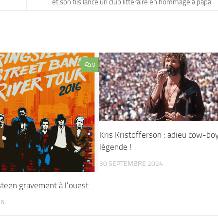
et son fils lance un club littéraire en hommage à papa.
0
Kris Kristofferson : adieu cow-bo
légende !
30 SEPTEMBRE 2024
steen gravement à l’ouest
16