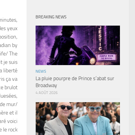
BREAKING NEWS
minutes,
des yeux
osition,
nadian by
ife/ The
t je suis
a liberté
NEWS
La pluie pourpre de Prince s’abat sur
ris ça va
Broadway
ce brulot
4 AOÛT 2026
luesées,
 de mur/
ère et il
ré voici
 le rock