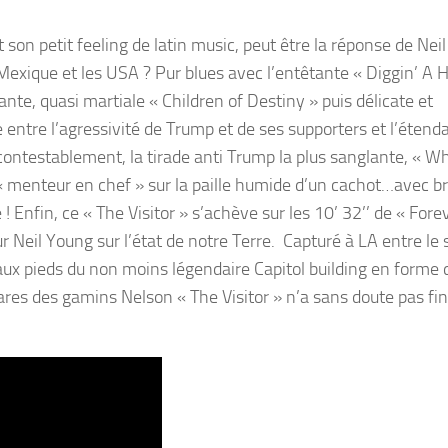
t son petit feeling de latin music, peut être la réponse de Nei
Mexique et les USA ? Pur blues avec l’entêtante « Diggin’ A H
ante, quasi martiale « Children of Destiny » puis délicate et
tre l’agressivité de Trump et de ses supporters et l’étend
contestablement, la tirade anti Trump la plus sanglante, « 
« menteur en chef » sur la paille humide d’un cachot…avec b
 ! Enfin, ce « The Visitor » s’achève sur les 10’ 32’’ de « Fore
 Neil Young sur l’état de notre Terre. Capturé à LA entre le 
 aux pieds du non moins légendaire Capitol building en forme 
ares des gamins Nelson « The Visitor » n’a sans doute pas fin