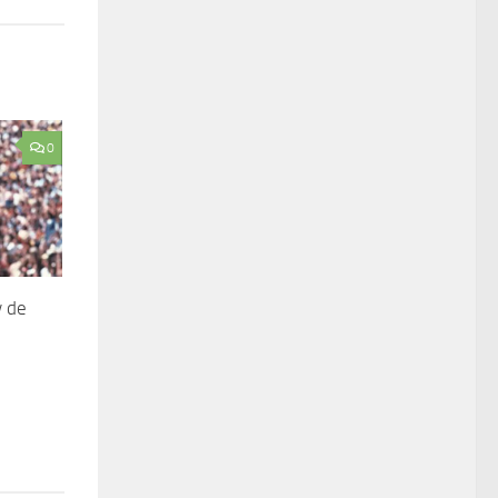
0
y de