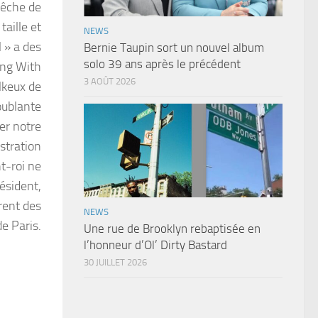
pêche de
taille et
NEWS
l » a des
Bernie Taupin sort un nouvel album
solo 39 ans après le précédent
ing With
3 AOÛT 2026
lkeux de
oublante
er notre
istration
t-roi ne
résident,
rent des
NEWS
e Paris.
Une rue de Brooklyn rebaptisée en
l’honneur d’Ol’ Dirty Bastard
30 JUILLET 2026