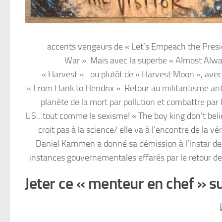
accents vengeurs de « Let’s Empeach the Presid
War ». Mais avec la superbe « Almost Alway
« Harvest »…ou plutôt de « Harvest Moon », avec 
« From Hank to Hendrix ». Retour au militantisme anti
planète de la mort par pollution et combattre par l
US…tout comme le sexisme! « The boy king don’t belie
croit pas à la science/ elle va à l’encontre de la vé
Daniel Kammen a donné sa démission à l’instar de d
instances gouvernementales effarés par le retour de
Jeter ce « menteur en chef » su