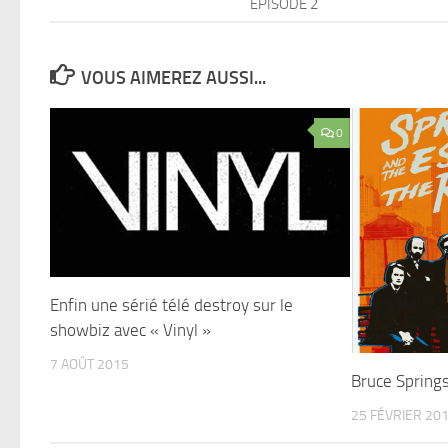
EPISODE 2
VOUS AIMEREZ AUSSI...
0
Enfin une sérié télé destroy sur le
showbiz avec « Vinyl »
7 AOÛT 2015
Bruce Spring
25 FÉVRIER 20