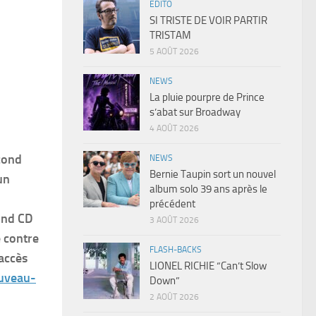
EDITO
SI TRISTE DE VOIR PARTIR
TRISTAM
5 AOÛT 2026
NEWS
La pluie pourpre de Prince
s’abat sur Broadway
4 AOÛT 2026
cond
NEWS
Bernie Taupin sort un nouvel
un
album solo 39 ans après le
précédent
cond CD
3 AOÛT 2026
e contre
FLASH-BACKS
 accès
LIONEL RICHIE “Can’t Slow
ouveau-
Down”
2 AOÛT 2026