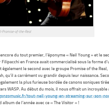
l-Promise-of-the-Real
encore du tout premier, l’éponyme « Neil Young » et le se
Filipacchi en France avait commercialisé sous la forme d’
et également le second avec le groupe Promise of the Real,
h, qu’il a carrément vu grandir depuis leur naissance. Se
 également la plus furieuse bordée de canons soniques tiré
ers WASP. Au début du mois, il nous offrait un incroyable
/gonzomusic.fr/tout-neil-young-en-streaming-sur-son-n
d album de l’année avec ce « The Visitor » !