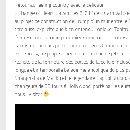
Retour au feeling country avec la délicate
« Change of Heart » avant les 8’ 21’’ de « Carnival » e
au projet de construction de Trump d’un mur entre le 
titre aussi explicite que bien entendu ironique. Tonitru
évanescente comme pour mieux marquer le contraste en
pacifisme toujours porté par notre héros Canadien. In
Got Good », ne propose rien de moins que de jeter ce 
réaliste de la fermeture des portes de la cellule incluse
longue et intemporelle balade mélancolique du plus pur
Shangri-La de Malibu et le légendaire Capitol Studio,
changeurs de 33 tours à Hollywood, porté par les guit
nous…visiter