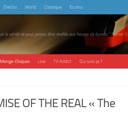
Electro
World
Classique
Ecrans
 que la vérité ne peut jamais être révélée aux heures de bureau." Hunter
Mange-Disques
Live
TV Addict
Qui suis-je ?
ISE OF THE REAL « The