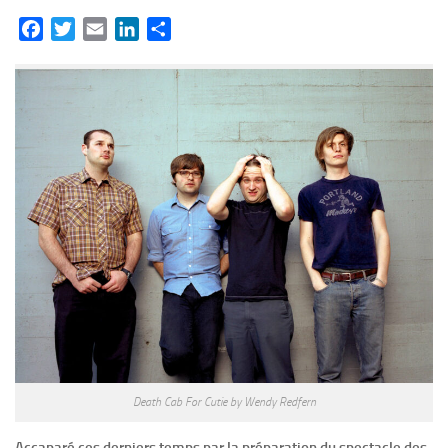
Facebook
Twitter
Email
LinkedIn
Partager
Death Cab For Cutie by Wendy Redfern
Accaparé ces derniers temps par la préparation du spectacle des