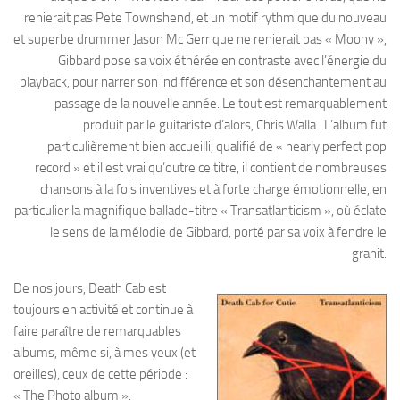
renierait pas Pete Townshend, et un motif rythmique du nouveau
et superbe drummer Jason Mc Gerr que ne renierait pas « Moony »,
Gibbard pose sa voix éthérée en contraste avec l’énergie du
playback, pour narrer son indifférence et son désenchantement au
passage de la nouvelle année. Le tout est remarquablement
produit par le guitariste d’alors, Chris Walla. L’album fut
particulièrement bien accueilli, qualifié de « nearly perfect pop
record » et il est vrai qu’outre ce titre, il contient de nombreuses
chansons à la fois inventives et à forte charge émotionnelle, en
particulier la magnifique ballade-titre « Transatlanticism », où éclate
le sens de la mélodie de Gibbard, porté par sa voix à fendre le
granit.
De nos jours, Death Cab est
toujours en activité et continue à
faire paraître de remarquables
albums, même si, à mes yeux (et
oreilles), ceux de cette période :
« The Photo album »,