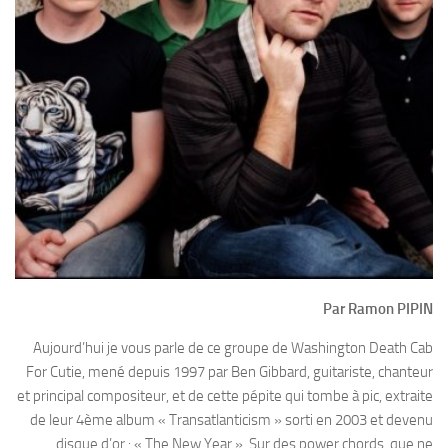
Par Ramon PIPIN
Aujourd’hui je vous parle de ce groupe de Washington Death Cab
For Cutie, mené depuis 1997 par Ben Gibbard, guitariste, chanteur
et principal compositeur, et de cette pépite qui tombe à pic, extraite
de leur 4ème album « Transatlanticism » sorti en 2003 et devenu
disque d’or : « The New Year ». Sur des power chords, que ne