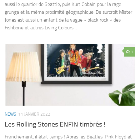
aussi le quartier de Seattle, puis Kurt Cobain pour la rage
grunge et la même proximité géographique. De surcroit Mister
Jones est aussi un enfant de la vague « black rock » des
Fishbone et autres Living Colours....
1
NEWS
11 JANVIER 2022
Les Rolling Stones ENFIN timbrés !
Franchement, il était temps ! Après les Beatles, Pink Floyd et