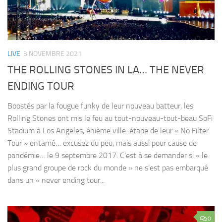
LIVE
3 NOVEMBRE 2021
THE ROLLING STONES IN LA… THE NEVER
ENDING TOUR
Boostés par la fougue funky de leur nouveau batteur, les
Rolling Stones ont mis le feu au tout-nouveau-tout-beau SoFi
Stadium à Los Angeles, énième ville-étape de leur « No Filter
Tour » entamé… excusez du peu, mais aussi pour cause de
pandémie… le 9 septembre 2017. C’est à se demander si « le
plus grand groupe de rock du monde » ne s’est pas embarqué
dans un « never ending tour...
0