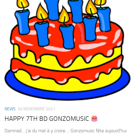
NEWS
30 NOVEMBRE 2021
HAPPY 7TH BD GONZOMUSIC
Damned… j’ai du mal à y croire…. Gonzomusic fête aujourd’hui