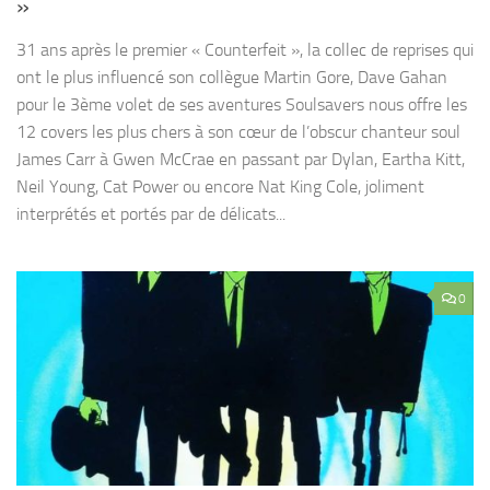
»
31 ans après le premier « Counterfeit », la collec de reprises qui
ont le plus influencé son collègue Martin Gore, Dave Gahan
pour le 3ème volet de ses aventures Soulsavers nous offre les
12 covers les plus chers à son cœur de l’obscur chanteur soul
James Carr à Gwen McCrae en passant par Dylan, Eartha Kitt,
Neil Young, Cat Power ou encore Nat King Cole, joliment
interprétés et portés par de délicats...
0