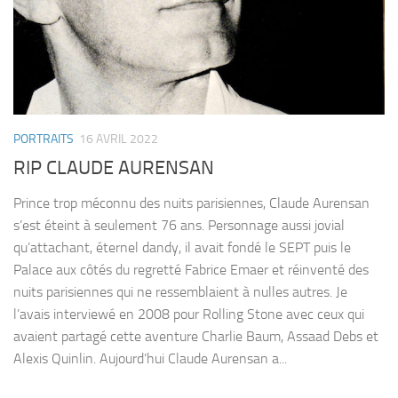
PORTRAITS
16 AVRIL 2022
RIP CLAUDE AURENSAN
Prince trop méconnu des nuits parisiennes, Claude Aurensan
s’est éteint à seulement 76 ans. Personnage aussi jovial
qu’attachant, éternel dandy, il avait fondé le SEPT puis le
Palace aux côtés du regretté Fabrice Emaer et réinventé des
nuits parisiennes qui ne ressemblaient à nulles autres. Je
l’avais interviewé en 2008 pour Rolling Stone avec ceux qui
avaient partagé cette aventure Charlie Baum, Assaad Debs et
Alexis Quinlin. Aujourd’hui Claude Aurensan a...