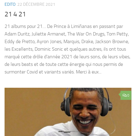
EDITO
22 DÉCEMBRE 2021
21 4 21
21 albums pour 21… De Prince à Limiñanas en passant par
Adam Duritz, Juliette Armanet, The War On Drugs, Tom Petty,
Eddy de Pretto, Ayron Jones, Marquis, Drake, Jackson Browne,
les Excellents, Dominic Sonic et quelques autres, ils ont tous
marqué cette drôle d’année 2021 de leurs sons, de leurs vibes,
de leurs beats et de toute cette énergie qui nous permis de
surmonter Covid et variants variés. Merci à eux...
0