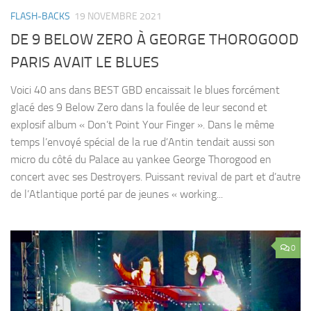
FLASH-BACKS
19 NOVEMBRE 2021
DE 9 BELOW ZERO À GEORGE THOROGOOD
PARIS AVAIT LE BLUES
Voici 40 ans dans BEST GBD encaissait le blues forcément
glacé des 9 Below Zero dans la foulée de leur second et
explosif album « Don’t Point Your Finger ». Dans le même
temps l’envoyé spécial de la rue d’Antin tendait aussi son
micro du côté du Palace au yankee George Thorogood en
concert avec ses Destroyers. Puissant revival de part et d’autre
de l’Atlantique porté par de jeunes « working...
0