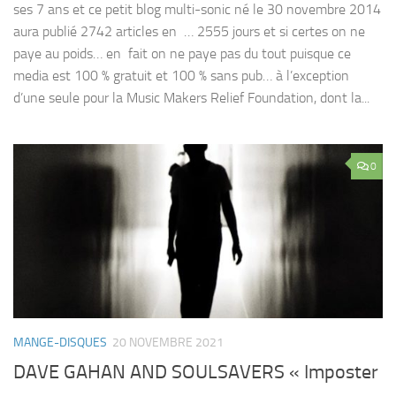
ses 7 ans et ce petit blog multi-sonic né le 30 novembre 2014
aura publié 2742 articles en … 2555 jours et si certes on ne
paye au poids… en fait on ne paye pas du tout puisque ce
media est 100 % gratuit et 100 % sans pub… à l’exception
d’une seule pour la Music Makers Relief Foundation, dont la...
0
MANGE-DISQUES
20 NOVEMBRE 2021
DAVE GAHAN AND SOULSAVERS « Imposter