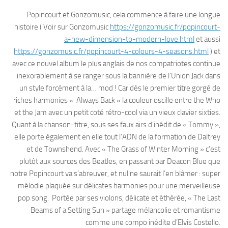
Popincourt et Gonzomusic, cela commence à faire une longue
histoire ( Voir sur Gonzomusic
https://gonzomusic.fr/popincourt-
a-new-dimension-to-modern-love.html
et aussi
https://gonzomusic.fr/popincourt-4-colours-4-seasons.html
) et
avec ce nouvel album le plus anglais de nos compatriotes continue
inexorablement à se ranger sous la bannière de l’Union Jack dans
un style forcément à la… mod ! Car dès le premier titre gorgé de
riches harmonies « Always Back » la couleur oscille entre the Who
et the Jam avec un petit coté rétro-cool via un vieux clavier sixties.
Quant à la chanson-titre, sous ses faux airs d’inédit de « Tommy »,
elle porte également en elle tout l’ADN de la formation de Daltrey
et de Townshend. Avec « The Grass of Winter Morning » c’est
plutôt aux sources des Beatles, en passant par Deacon Blue que
notre Popincourt va s’abreuver, et nul ne saurait l’en blâmer : super
mélodie plaquée sur délicates harmonies pour une merveilleuse
pop song. Portée par ses violons, délicate et éthérée, « The Last
Beams of a Setting Sun » partage mélancolie et romantisme
comme une compo inédite d’Elvis Costello.