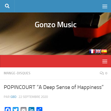
Skip to content
Gonzo Music
MANGE-DISQUES
0
POPINCOURT “A Deep Sense of Happiness”
PAR
GBD
·
22 SEPTEMBRE 2020
Facebook
Twitter
Email
LinkedIn
Partager