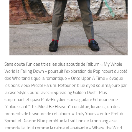
Sans doute l’un des titres les plus aboutis de l’album « My Whole
World Is Falling Down » poursuit l’exploration de Popincourt du coté
des Who tandis que la romantique « Once Upon A Time » évoque
les bons vieux Procol Harum. Retour en blue eyed soul majeure par
la case Style Council avec « Spreading Golden Dust”. Plus
surprenant et quasi Pink-Floydien sur sa guitare Gilmourienne
l’éblouissant “This Must Be Heaven” constitue, lui aussi, un des
moments de bravoure de cet album. « Truly Yours » entre Prefab
Sprout et Deacon Blue perpétue la tradition de la pop anglaise
immortelle, tout comme la calme et apaisante « Where the Wind