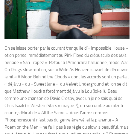
On se laisse porter par le courant tranquille d’« Impossible House »
et on pense immédiatement au Pink Floyd du crépuscule des 60’s
période « San Tropez ». Retour à l’Americana hallucinée, mode War
On Drugs slow motion, sur « Wide As Heaven » avant de découvrir
le hit « A Moon Behind the Clouds » dont les accords sont un parfait
« déjà vu » du « Sweet Jane » du Velvet Underground et l’on se dit
que Matthew Houck a forcément déjà vu le Lou (joke !). Beau
comme une chanson de David Crosby, avec un je ne sais quoi de
Chris Isaak ( « Western Stars » maybe ?), on succombe au ralenti
country délicat de « All the Same ». Vous l’aurez compris
Phosphorescent n’est pas du genre énervé, et la planante « A
Poem on the Men » ne failli pas à sa règle du slow is beautiful, mais