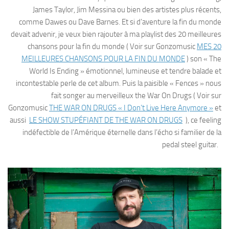
James Taylor, Jim Messina ou bien des artistes plus récents,
comme Dawes ou Dave Barnes. Et si d’aventure la fin du monde
devait advenir, je veux bien rajouter à ma playlist des 20 meilleures
chansons pour la fin du monde ( Voir sur Gonzomusic
MES 20
MEILLEURES CHANSONS POUR LA FIN DU MONDE
) son « The
World Is Ending » émotionnel, lumineuse et tendre balade et
incontestable perle de cet album. Puis la paisible « Fences » nous
fait songer au merveilleux the War On Drugs ( Voir sur
Gonzomusic
THE WAR ON DRUGS « I Don’t Live Here Anymore »
et
aussi
LE SHOW STUPÉFIANT DE THE WAR ON DRUGS
), ce feeling
indéfectible de l’Amérique éternelle dans l’écho si familier de la
pedal steel guitar.