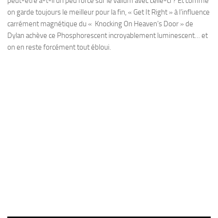
peut-être a-t-il un peu forcé sur le valium avec celle-ci ? Et comme
on garde toujours le meilleur pour la fin, « Get It Right » à l’influence
carrément magnétique du « Knocking On Heaven’s Door » de
Dylan achève ce Phosphorescent incroyablement luminescent… et
on en reste forcément tout ébloui.