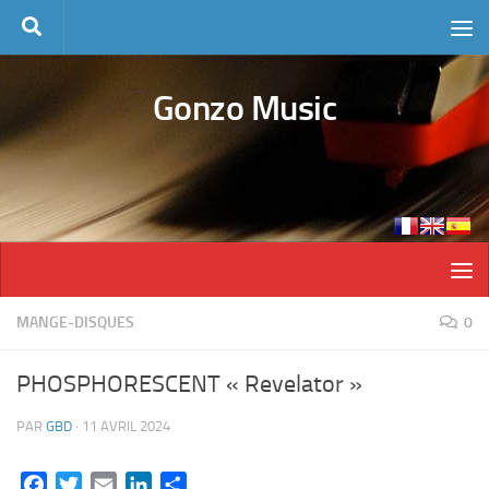
Skip to content
Gonzo Music
MANGE-DISQUES
0
PHOSPHORESCENT « Revelator »
PAR
GBD
·
11 AVRIL 2024
Facebook
Twitter
Email
LinkedIn
Partager