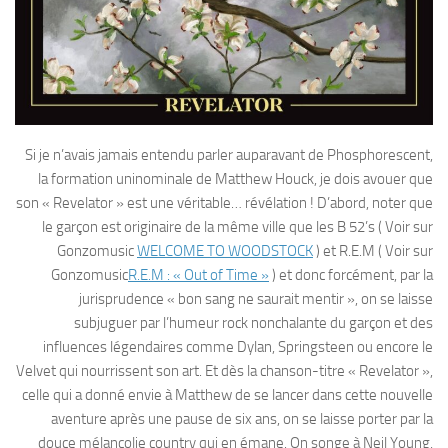
Si je n’avais jamais entendu parler auparavant de Phosphorescent,
la formation uninominale de Matthew Houck, je dois avouer que
son « Revelator » est une véritable… révélation ! D’abord, noter que
le garçon est originaire de la même ville que les B 52’s ( Voir sur
Gonzomusic
WELCOME TO WOODSTOCK
) et R.E.M ( Voir sur
Gonzomusic
R.E.M : « Out of Time »
) et donc forcément, par la
jurisprudence « bon sang ne saurait mentir », on se laisse
subjuguer par l’humeur rock nonchalante du garçon et des
influences légendaires comme Dylan, Springsteen ou encore le
Velvet qui nourrissent son art. Et dès la chanson-titre « Revelator »,
celle qui a donné envie à Matthew de se lancer dans cette nouvelle
aventure après une pause de six ans, on se laisse porter par la
douce mélancolie country qui en émane. On songe à Neil Young,