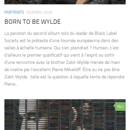
PORTRAITS
18 MARS 2026
BORN TO BE WYLDE
La parution du second album solo du leader de Black Label
Society est le prétexte d’une tournée européenne dans des
salles à échelle humaine. Qui s’en plaindrait ? Humain, c’est
d’ailleurs le premier qualificatif qui vient à l’esprit au sortir
d’une rencontre avec le brother Zakk Wylde menée de main
de maitre par l’excellent Pierre Mikaïloff. Être ou ne pas être
Zakk Wylde…telle est la question à laquelle tente de répondre
Pierre...
0