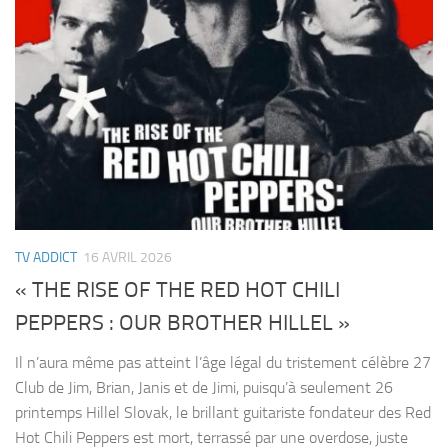
TV ADDICT
16 AVRIL 2026
« THE RISE OF THE RED HOT CHILI
PEPPERS : OUR BROTHER HILLEL »
Il n’aura même pas atteint l’âge légal du tristement célèbre 27
Club de Jim, Brian, Janis et de Jimi, puisqu’à seulement 26
printemps Hillel Slovak, le brillant guitariste fondateur des Red
Hot Chili Peppers est mort, terrassé par une overdose, juste