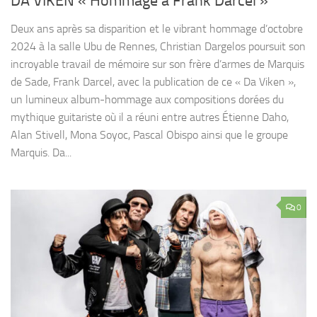
DA VIKEN « Hommage à Frank Darcel »
Deux ans après sa disparition et le vibrant hommage d’octobre
2024 à la salle Ubu de Rennes, Christian Dargelos poursuit son
incroyable travail de mémoire sur son frère d’armes de Marquis
de Sade, Frank Darcel, avec la publication de ce « Da Viken »,
un lumineux album-hommage aux compositions dorées du
mythique guitariste où il a réuni entre autres Étienne Daho,
Alan Stivell, Mona Soyoc, Pascal Obispo ainsi que le groupe
Marquis. Da...
0