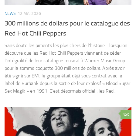
NEWS
12 MAI 2026
300 millions de dollars pour le catalogue des
Red Hot Chili Peppers
Sans doute les piments les plus chers de l’histoire… lorsqu’on
découvre que les Red Hot Chili Peppers viennent de cèder
l’intégralité de leur catalogue musical à Warner Music Group
pour la somme coquette 300 millions de dollars. Après avoir
été signé sur EMI, le groupe était déjà sous contrat avec le
label de Burbank depuis la sortie de leur explosif « Blood Sugar
Sex Magik » en 1991. C’est désormais officiel : les Red...
0