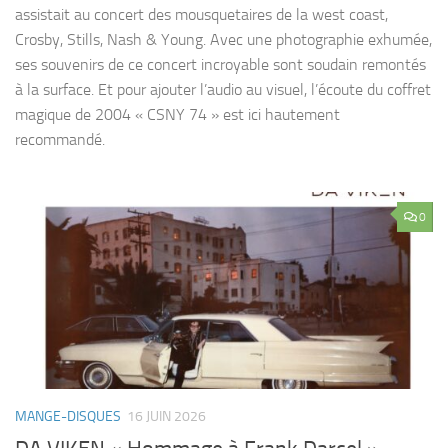
assistait au concert des mousquetaires de la west coast,
Crosby, Stills, Nash & Young. Avec une photographie exhumée,
ses souvenirs de ce concert incroyable sont soudain remontés
à la surface. Et pour ajouter l’audio au visuel, l’écoute du coffret
magique de 2004 « CSNY 74 » est ici hautement
recommandé.
0
MANGE-DISQUES
16 JUIN 2026