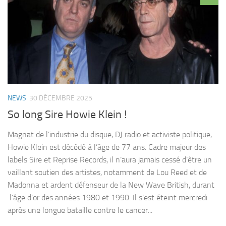
NEWS
30 DÉCEMBRE 2025
So long Sire Howie Klein !
Magnat de l’industrie du disque, DJ radio et activiste politique,
Howie Klein est décédé à l’âge de 77 ans. Cadre majeur des
labels Sire et Reprise Records, il n’aura jamais cessé d’être un
vaillant soutien des artistes, notamment de Lou Reed et de
Madonna et ardent défenseur de la New Wave British, durant
l’âge d’or des années 1980 et 1990. Il s’est éteint mercredi
après une longue bataille contre le cancer...