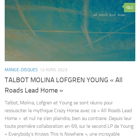
0
MANGE-DISQUES
12 AVRIL 2023
TALBOT MOLINA LOFGREN YOUNG « All
Roads Lead Home »
Talbot, Molina, Lofgren et Young se sont réunis pour
ressusciter le mythique Crazy Horse avec ce « All Roads Lead
Home » et nul ne s’en plaindra, bien au contraire. Depuis leur
toute première collaboration en 69, sur le second LP de Young
« Everybody’s Knows This Is Nowhere », une incroyable