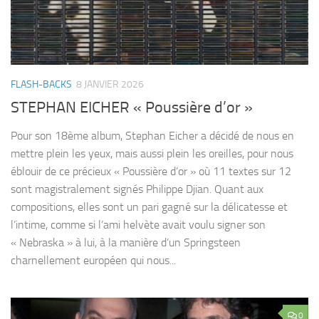
FLASH-BACKS
8 JANVIER 2026
STEPHAN EICHER « Poussière d’or »
Pour son 18ème album, Stephan Eicher a décidé de nous en
mettre plein les yeux, mais aussi plein les oreilles, pour nous
éblouir de ce précieux « Poussière d’or » où 11 textes sur 12
sont magistralement signés Philippe Djian. Quant aux
compositions, elles sont un pari gagné sur la délicatesse et
l’intime, comme si l’ami helvète avait voulu signer son
« Nebraska » à lui, à la manière d’un Springsteen
charnellement européen qui nous...
0