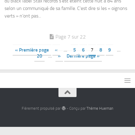
du black label Stax records s’est éteint cette nuit à 84 ans
selon un communiqué de sa famille. C’est dire si les « oignons
verts » n’ont pas...
Page 7 sur 22
« Première page
«
…
5
6
7
8
9
…
20
…
»
Dernière page »
Fièrement propulsé par
- Conçu par
Thème Hueman