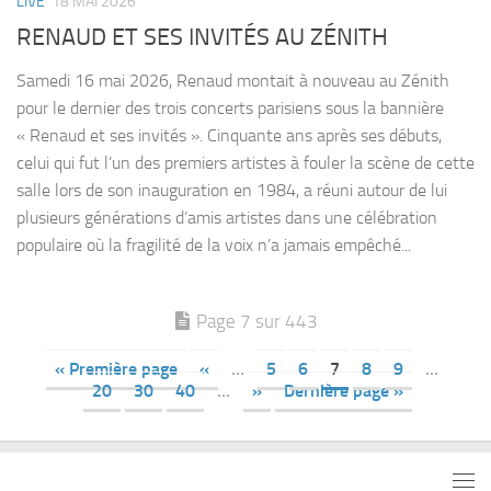
LIVE
18 MAI 2026
RENAUD ET SES INVITÉS AU ZÉNITH
Samedi 16 mai 2026, Renaud montait à nouveau au Zénith
pour le dernier des trois concerts parisiens sous la bannière
« Renaud et ses invités ». Cinquante ans après ses débuts,
celui qui fut l’un des premiers artistes à fouler la scène de cette
salle lors de son inauguration en 1984, a réuni autour de lui
plusieurs générations d’amis artistes dans une célébration
populaire où la fragilité de la voix n’a jamais empêché...
Page 7 sur 443
« Première page
«
…
5
6
7
8
9
…
20
30
40
…
»
Dernière page »