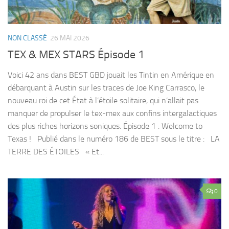
NON CLASSÉ
26 MAI 2026
TEX & MEX STARS Épisode 1
Voici 42 ans dans BEST GBD jouait les Tintin en Amérique en
débarquant à Austin sur les traces de Joe King Carrasco, le
nouveau roi de cet État à l’étoile solitaire, qui n’allait pas
manquer de propulser le tex-mex aux confins intergalactiques
des plus riches horizons soniques. Épisode 1 : Welcome to
Texas ! Publié dans le numéro 186 de BEST sous le titre : LA
TERRE DES ÉTOILES « Et...
0