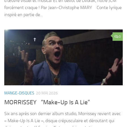
d’œuvre visuel et musical Et en dévot de Dvořák, notre JCM
forcément craque ! Par Jean-Christophe MARY Conte lyrique
inspiré en partie de...
0
MANGE-DISQUES
20 MAI 2026
MORRISSEY “Make-Up Is A Lie”
Six ans après son dernier album studio, Morrissey revient avec
« Make-Up Is A Lie », disque crépusculaire et déroutant qui