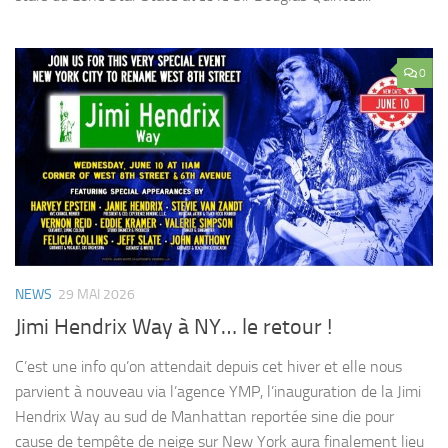
0
NEWS
29 MAI 2026
Jimi Hendrix Way à NY… le retour !
C’est une info qu’on attendait depuis cet hiver et elle nous
parvient à nouveau via l’agence YMP, l’inauguration de la Jimi
Hendrix Way au sud de Manhattan reportée sine die pour
cause de tempête de neige sur New York aura finalement lieu