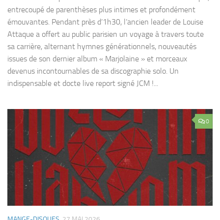
entrecoupé de parenthèses plus intimes et profondément
émouvantes. Pendant près d’1h30, l’ancien leader de Louise
Attaque a offert au public parisien un voyage à travers toute
sa carrière, alternant hymnes générationnels, nouveautés
issues de son dernier album « Marjolaine » et morceaux
devenus incontournables de sa discographie solo. Un
indispensable et docte live report signé JCM !...
0
MANGE-DISQUES
27 MAI 2026