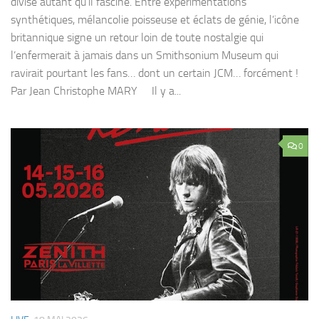
divise autant qu’il fascine. Entre expérimentations
synthétiques, mélancolie poisseuse et éclats de génie, l’icône
britannique signe un retour loin de toute nostalgie qui
l’enfermerait à jamais dans un Smithsonium Museum qui
ravirait pourtant les fans… dont un certain JCM… forcément !
Par Jean Christophe MARY Il y a...
0