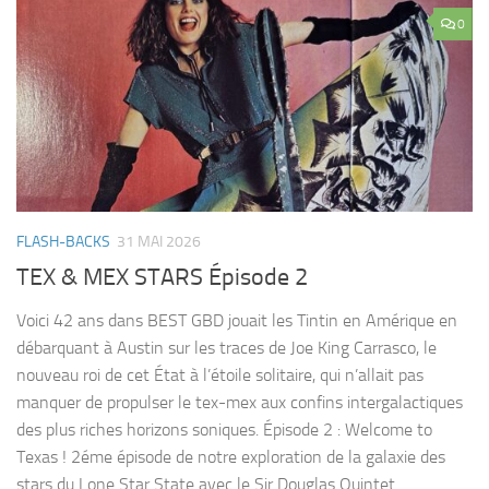
0
FLASH-BACKS
31 MAI 2026
TEX & MEX STARS Épisode 2
Voici 42 ans dans BEST GBD jouait les Tintin en Amérique en
débarquant à Austin sur les traces de Joe King Carrasco, le
nouveau roi de cet État à l’étoile solitaire, qui n’allait pas
manquer de propulser le tex-mex aux confins intergalactiques
des plus riches horizons soniques. Épisode 2 : Welcome to
Texas ! 2éme épisode de notre exploration de la galaxie des
stars du Lone Star State avec le Sir Douglas Quintet...