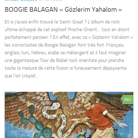
BOOGIE BALAGAN « Gözlerim Yahalom »
Et si j’avais enfin trouvé le Saint-Graal ? L’album de rock
ultime échappé de cet explosif Proche-Orient… tout en étant
parfaitement parisien ? En effet, avec ce « Gözlerim Yahalom »
les iconoclastes de Boogie Balagan font très fort. Français,
anglais, turc, hébreu, arabe se mélangent et il faut imaginer
une gigantesque Tour de Babel rock orientale pour prendre
toute la mesure de cette fusion si furieusement dépaysante
que l’on croyait...
0