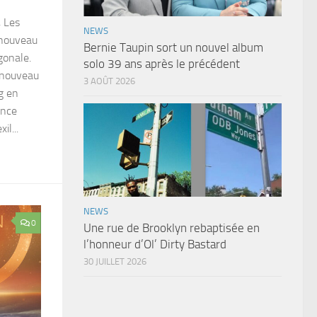
, Les
NEWS
 nouveau
Bernie Taupin sort un nouvel album
gonale.
solo 39 ans après le précédent
 nouveau
3 AOÛT 2026
g en
ence
il...
NEWS
0
Une rue de Brooklyn rebaptisée en
l’honneur d’Ol’ Dirty Bastard
30 JUILLET 2026