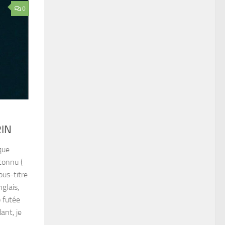
0
RIN
que
connu (
us-titre
glais,
p futée
ant, je