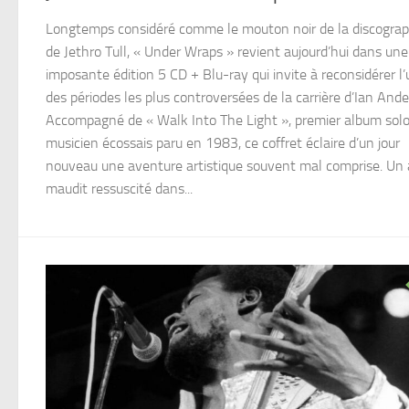
Longtemps considéré comme le mouton noir de la discograp
de Jethro Tull, « Under Wraps » revient aujourd’hui dans une
imposante édition 5 CD + Blu-ray qui invite à reconsidérer l
des périodes les plus controversées de la carrière d’Ian Ande
Accompagné de « Walk Into The Light », premier album sol
musicien écossais paru en 1983, ce coffret éclaire d’un jour
nouveau une aventure artistique souvent mal comprise. Un
maudit ressuscité dans...