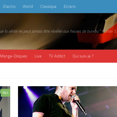
Electro
World
Classique
Ecrans
 que la vérité ne peut jamais être révélée aux heures de bureau." Hunter
Mange-Disques
Live
TV Addict
Qui suis-je ?
0