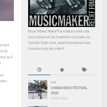
Music Maker Relief Foundation a été crée
pour préserver les traditions musicales du
Sud des Etats Unis, aidant directement les
concert
musiciens qui les créent.
rd et
ré qu’il
e
 un
main,
LIVE
CHANIA ROCK FESTIVAL
2026
6 AOÛT 2026