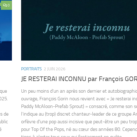
0
PORTRAITS
2 JUIN 2026
JE RESTERAI INCONNU par François GO
 que
Un peu moins d’un an après son dernier et autobiographi
025.
ouvrage, François Gorin nous revient avec « Je resterai in
Paddy McAloon-Prefab Sprout) » consacré, comme son so
us de
l’indique au (trop) discret chanteur-leader de ce groupe An
blic
orfèvre d’une pop aussi incisive que peut-être un peu tro
é
pour Top Of the Pops, né au cœur des années 80. Cepend
tiens à alerter tous ceux qui fantasment en quête...