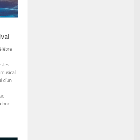
ival
élèbre
istes
 musical
ui d’un
lac
 donc