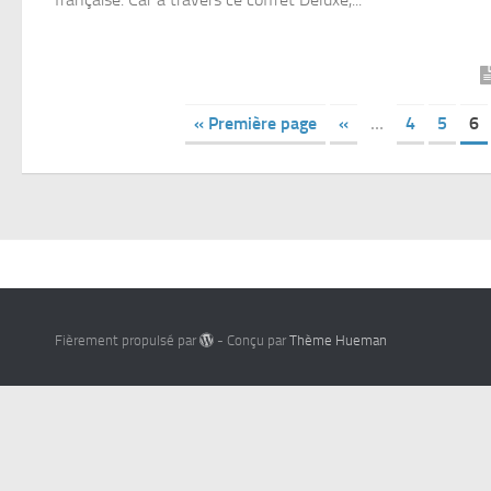
« Première page
«
…
4
5
6
Fièrement propulsé par
- Conçu par
Thème Hueman