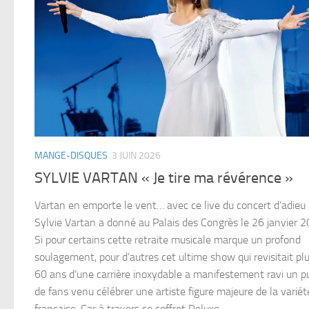
MANGE-DISQUES
3 JUIN 2026
SYLVIE VARTAN « Je tire ma révérence »
Vartan en emporte le vent… avec ce live du concert d’adieu
Sylvie Vartan a donné au Palais des Congrès le 26 janvier 2
Si pour certains cette retraite musicale marque un profond
soulagement, pour d’autres cet ultime show qui revisitait pl
60 ans d’une carrière inoxydable a manifestement ravi un pu
de fans venu célébrer une artiste figure majeure de la variét
française. Car à travers ce coffret Deluxe,...