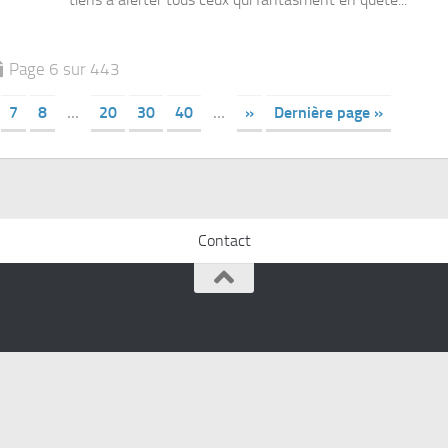
Page 6 sur 443
7
8
…
20
30
40
…
»
Dernière page »
Contact