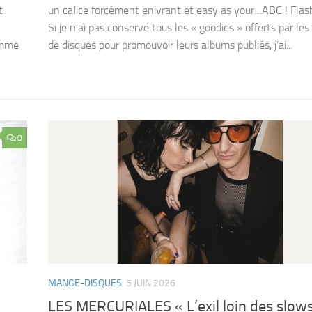
t
un calice forcément enivrant et easy as your…ABC ! Fla
Si je n’ai pas conservé tous les « goodies » offerts par le
omme
de disques pour promouvoir leurs albums publiés, j’ai...
0
MANGE-DISQUES
5 JUIN 2026
LES MERCURIALES « L’exil loin des slow