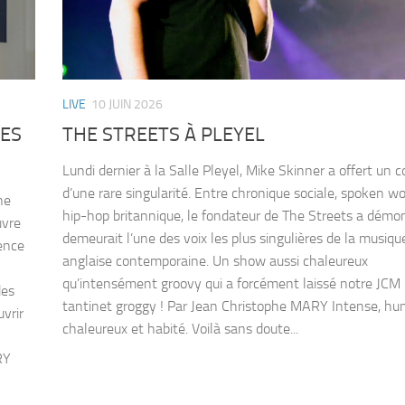
LIVE
10 JUIN 2026
DES
THE STREETS À PLEYEL
Lundi dernier à la Salle Pleyel, Mike Skinner a offert un 
d’une rare singularité. Entre chronique sociale, spoken wo
ne
hip-hop britannique, le fondateur de The Streets a démont
uvre
demeurait l’une des voix les plus singulières de la musiqu
gence
anglaise contemporaine. Un show aussi chaleureux
qu’intensément groovy qui a forcément laissé notre JCM
des
tantinet groggy ! Par Jean Christophe MARY Intense, hu
vrir
chaleureux et habité. Voilà sans doute...
ARY