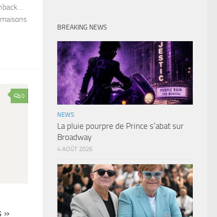
shback…
s maisons
BREAKING NEWS
0
NEWS
La pluie pourpre de Prince s’abat sur
Broadway
4 AOÛT 2026
s »