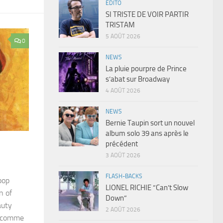
EDITO
SI TRISTE DE VOIR PARTIR
TRISTAM
5 AOÛT 2026
0
NEWS
La pluie pourpre de Prince
s’abat sur Broadway
4 AOÛT 2026
NEWS
Bernie Taupin sort un nouvel
album solo 39 ans après le
précédent
3 AOÛT 2026
FLASH-BACKS
pop
LIONEL RICHIE “Can’t Slow
n of
Down”
auty
2 AOÛT 2026
s comme