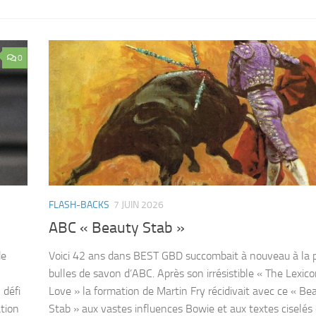
0
FLASH-BACKS
7 JUIN 2026
ABC « Beauty Stab »
de
Voici 42 ans dans BEST GBD succombait à nouveau à la 
bulles de savon d’ABC. Après son irrésistible « The Lexico
 défi
Love » la formation de Martin Fry récidivait avec ce « Be
ation
Stab » aux vastes influences Bowie et aux textes ciselé