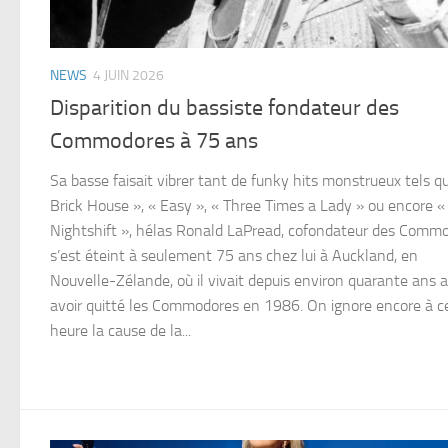
NEWS
4 JUIN 2026
Disparition du bassiste fondateur des
Commodores à 75 ans
Sa basse faisait vibrer tant de funky hits monstrueux tels q
Brick House », « Easy », « Three Times a Lady » ou encore «
Nightshift », hélas Ronald LaPread, cofondateur des Comm
s’est éteint à seulement 75 ans chez lui à Auckland, en
Nouvelle-Zélande, où il vivait depuis environ quarante ans 
avoir quitté les Commodores en 1986. On ignore encore à c
heure la cause de la...