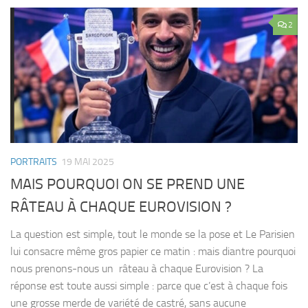
2
PORTRAITS
19 MAI 2025
MAIS POURQUOI ON SE PREND UNE
RÂTEAU À CHAQUE EUROVISION ?
La question est simple, tout le monde se la pose et Le Parisien
lui consacre même gros papier ce matin : mais diantre pourquoi
nous prenons-nous un râteau à chaque Eurovision ? La
réponse est toute aussi simple : parce que c’est à chaque fois
une grosse merde de variété de castré, sans aucune