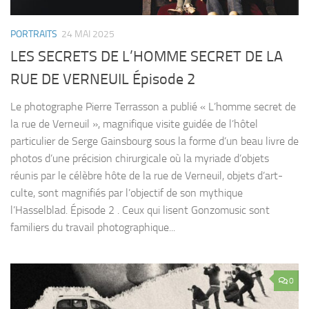
PORTRAITS
24 MAI 2025
LES SECRETS DE L’HOMME SECRET DE LA
RUE DE VERNEUIL Épisode 2
Le photographe Pierre Terrasson a publié « L’homme secret de
la rue de Verneuil », magnifique visite guidée de l’hôtel
particulier de Serge Gainsbourg sous la forme d’un beau livre de
photos d’une précision chirurgicale où la myriade d’objets
réunis par le célèbre hôte de la rue de Verneuil, objets d’art-
culte, sont magnifiés par l’objectif de son mythique
l’Hasselblad. Épisode 2 . Ceux qui lisent Gonzomusic sont
familiers du travail photographique...
0