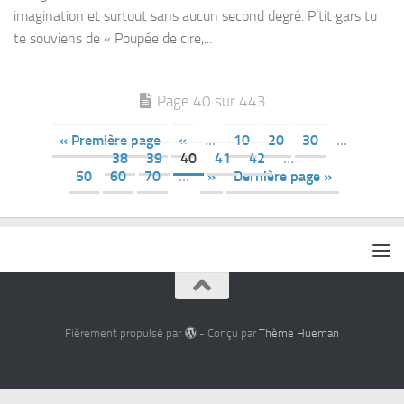
imagination et surtout sans aucun second degré. P’tit gars tu
te souviens de « Poupée de cire,...
Page 40 sur 443
« Première page
«
…
10
20
30
…
38
39
40
41
42
…
50
60
70
…
»
Dernière page »
Fièrement propulsé par
- Conçu par
Thème Hueman