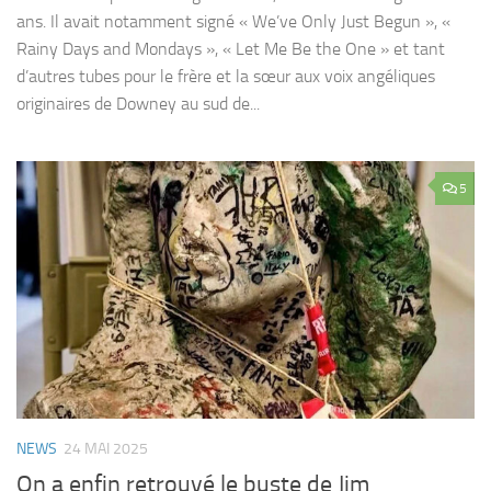
ans. Il avait notamment signé « We’ve Only Just Begun », «
Rainy Days and Mondays », « Let Me Be the One » et tant
d’autres tubes pour le frère et la sœur aux voix angéliques
originaires de Downey au sud de...
5
NEWS
24 MAI 2025
On a enfin retrouvé le buste de Jim