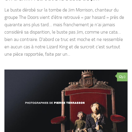
Le buste dérobé sur la tombe de Jim Morrison, chanteur du
groupe The Doors vient d’être retrouvé « par hasard » près de
quarante ans plus tard… mais franchement je n’ai jamais
considéré sa disparition, le buste pas Jim, comme une cata…
bien au contraire. D’abord ce truc est moche et ne ressemble
en aucun cas à notre Lizard King et de surcroit c’est surtout
une pièce rapportée, faite par un...
0