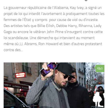
La gouverneur républicaine de l’Alabama, Kay Ivey, a signé un
projet de loi qui interdit l’avortement à pratiquement toutes les
femmes de l’État y compris pour cause de viol ou d’inceste.
Des artistes tels que Billie Eilish, Debbie Harry, Rihanna, Lady
Gaga ou encore le vétéran John Prine s’insurgent contre cette
loi scandaleuse. Une démarche qui intervient au moment
même où J.J. Abrams, Ron Howard et bien d’autres protestent
contre des...
0