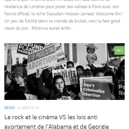
résidence de Londres pour poser ses valises à Paris avec son
fiancé officiel, le riche Saoudien Hassan Jameel. Welcome Riri !
Un peu de futilité dans ce monde de brutes, voici la feel good
news du jour : Rihanna aurait enfin...
0
NEWS
24 MAI 2019
Le rock et le cinéma VS les lois anti
avortement de l’Alabama et de Georgie