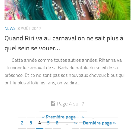
NEWS
8 AOÛT 2017
Quand Riri va au carnaval on ne sait plus à
quel sein se vouer…
Cette année comme toutes autres années, Rihanna va
illuminer le carnaval de sa Barbade natale du soleil de sa
présence. Et ce ne sont pas ses nouveaux cheveux bleus qui
ont le plus affolé les fans, on va dire…
Page 4 sur 7
« Première page
«
…
2
3
4
5
6
…
»
Dernière page »