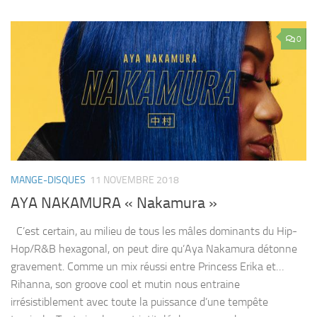
0
MANGE-DISQUES
11 NOVEMBRE 2018
AYA NAKAMURA « Nakamura »
C’est certain, au milieu de tous les mâles dominants du Hip-
Hop/R&B hexagonal, on peut dire qu’Aya Nakamura détonne
gravement. Comme un mix réussi entre Princess Erika et…
Rihanna, son groove cool et mutin nous entraine
irrésistiblement avec toute la puissance d’une tempête