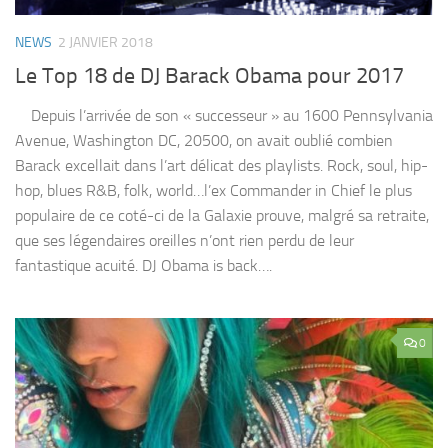
NEWS
2 JANVIER 2018
Le Top 18 de DJ Barack Obama pour 2017
Depuis l’arrivée de son « successeur » au 1600 Pennsylvania
Avenue, Washington DC, 20500, on avait oublié combien
Barack excellait dans l’art délicat des playlists. Rock, soul, hip-
hop, blues R&B, folk, world…l’ex Commander in Chief le plus
populaire de ce coté-ci de la Galaxie prouve, malgré sa retraite,
que ses légendaires oreilles n’ont rien perdu de leur
fantastique acuité. DJ Obama is back….
0