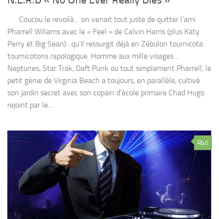
Coucou le revoilà… on venait tout juste de quitter l’ami
Pharrell Wiliams avec le « Feel » de Calvin Harris (plus Katy
Perry et Big Sean)…qu’il ressurgit déjà en Zébulon tournicota
tournicotons rapologique. Homme aux mille visages…
Neptunes, Star Trak, Daft Punk ou tout simplement Pharrell, le
petit génie de Virginia Beach a toujours, en parallèle, cultivé
son jardin secret avec son copain d’école primaire Chad Hugo
rejoint par le...
0