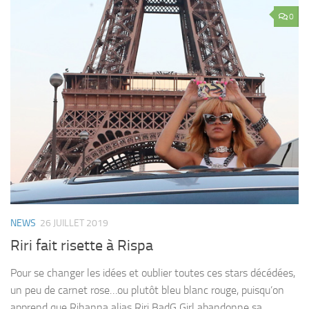
0
NEWS
26 JUILLET 2019
Riri fait risette à Rispa
Pour se changer les idées et oublier toutes ces stars décédées,
un peu de carnet rose…ou plutôt bleu blanc rouge, puisqu’on
apprend que Rihanna alias Riri BadG Girl abandonne sa