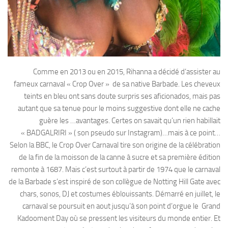
Comme en 2013 ou en 2015, Rihanna a décidé d’assister au
fameux carnaval « Crop Over » de sa native Barbade. Les cheveux
teints en bleu ont sans doute surpris ses aficionados, mais pas
autant que sa tenue pour le moins suggestive dont elle ne cache
guère les …avantages. Certes on savait qu’un rien habillait
« BADGALRIRI » ( son pseudo sur Instagram)…mais à ce point…
Selon la BBC, le Crop Over Carnaval tire son origine de la célébration
de la fin de la moisson de la canne à sucre et sa première édition
remonte à 1687. Mais c’est surtout à partir de 1974 que le carnaval
de la Barbade s’est inspiré de son collègue de Notting Hill Gate avec
chars, sonos, DJ et costumes éblouissants. Démarré en juillet, le
carnaval se poursuit en aout jusqu’à son point d’orgue le Grand
Kadooment Day où se pressent les visiteurs du monde entier. Et