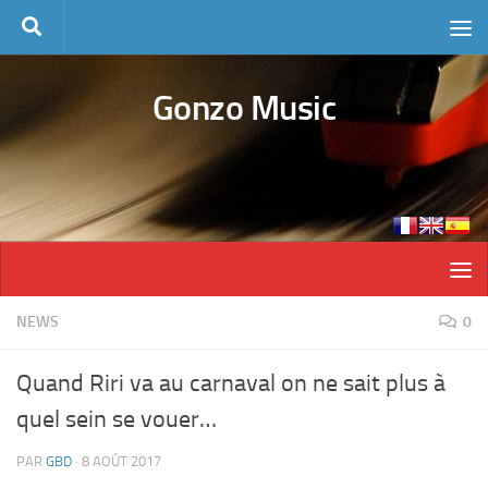
Skip to content
Gonzo Music
NEWS
0
Quand Riri va au carnaval on ne sait plus à
quel sein se vouer…
PAR
GBD
·
8 AOÛT 2017