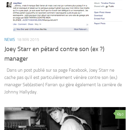
NEWS
18 MAI 2015
Joey Starr en pétard contre son (ex ?)
manager
Dans un post publié sur sa page Facebook, Joey Starr ne
cache pas qu’il est particulièrement vénère contre son (ex,)
manager Seb(astien) Farran qui gère également la carrière de
Johnny Hallyday.
0