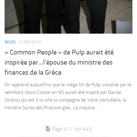
NEWS
12 MAI 2015
« Common People » de Pulp aurait été
inspirée par…l’épouse du ministre des
finances de la Grèce
On apprend aujourd’hui que le méga hit de Pulp, vocalisé par le
sémillant Jarvis Cocker en 95 aurait été inspiré par Danae
Stratou qui est à la ville la compagne de Yanis Varoufakis, le
ministre Syriza des finances grec. La coquine…
Page 417 sur 443