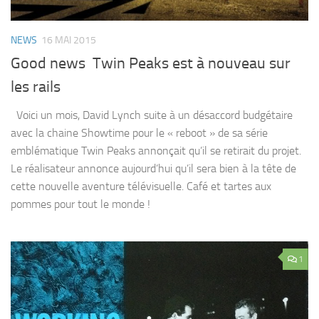
NEWS
16 MAI 2015
Good news Twin Peaks est à nouveau sur
les rails
Voici un mois, David Lynch suite à un désaccord budgétaire
avec la chaine Showtime pour le « reboot » de sa série
emblématique Twin Peaks annonçait qu’il se retirait du projet.
Le réalisateur annonce aujourd’hui qu’il sera bien à la tête de
cette nouvelle aventure télévisuelle. Café et tartes aux
pommes pour tout le monde !
1