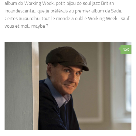
album de Working Week, petit bijou de soul jazz British
incandescente…que je préférais au premier album de Sade.
Certes aujourd’hui tout le monde a oublié Working Week…sauf
vous et moi…maybe ?
0