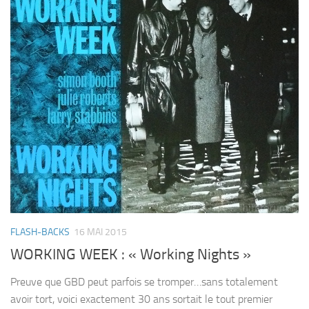
FLASH-BACKS
16 MAI 2015
WORKING WEEK : « Working Nights »
Preuve que GBD peut parfois se tromper…sans totalement
avoir tort, voici exactement 30 ans sortait le tout premier