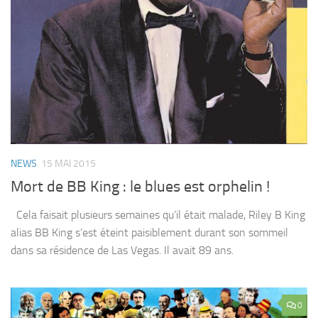
NEWS
15 MAI 2015
Mort de BB King : le blues est orphelin !
Cela faisait plusieurs semaines qu’il était malade, Riley B King
alias BB King s’est éteint paisiblement durant son sommeil
dans sa résidence de Las Vegas. Il avait 89 ans.
0