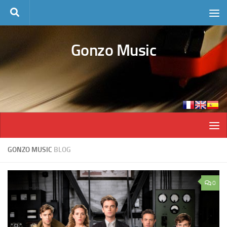
Skip to content
Gonzo Music
GONZO MUSIC
BLOG
0