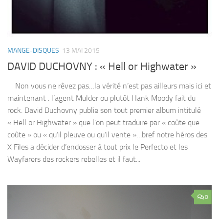
MANGE-DISQUES
13 MAI 2015
DAVID DUCHOVNY : « Hell or Highwater »
Non vous ne rêvez pas…la vérité n’est pas ailleurs mais ici et
maintenant : l’agent Mulder ou plutôt Hank Moody fait du
rock. David Duchovny publie son tout premier album intitulé
« Hell or Highwater » que l’on peut traduire par « coûte que
coûte » ou « qu’il pleuve ou qu’il vente »…bref notre héros des
X Files a décider d’endosser à tout prix le Perfecto et les
Wayfarers des rockers rebelles et il faut...
0