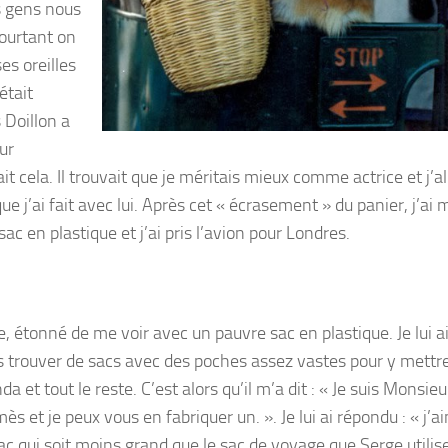
es gens nous
pourtant on
es oreilles
était
 Doillon a
ur
ait cela. Il trouvait que je méritais mieux comme actrice et j’al
que j’ai fait avec lui. Après cet « écrasement » du panier, j’ai 
ac en plastique et j’ai pris l’avion pour Londres.
, étonné de me voir avec un pauvre sac en plastique. Je lui a
ais trouver de sacs avec des poches assez vastes pour y mett
da et tout le reste.
C’est alors qu’il m’a dit : « Je suis Monsieu
ès et je peux vous en fabriquer un. ». Je lui ai répondu : « j’a
ac qui soit moins grand que le sac de voyage que Serge utilis