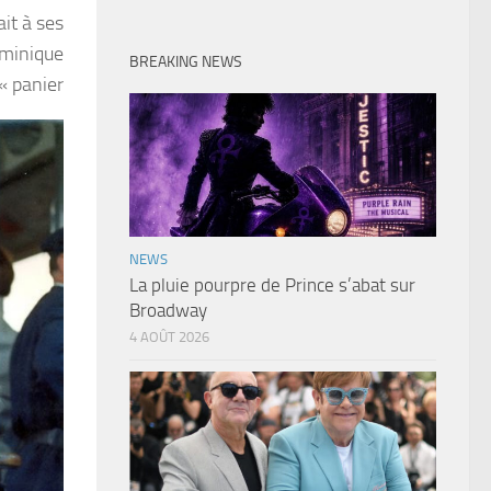
it à ses
ominique
BREAKING NEWS
 « panier
NEWS
La pluie pourpre de Prince s’abat sur
Broadway
4 AOÛT 2026