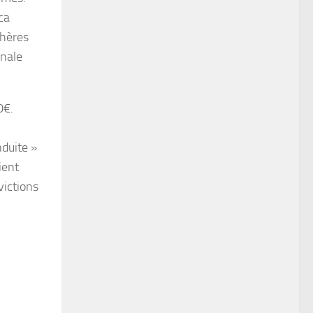
ca
chères
onale
0€.
duite »
ient
victions