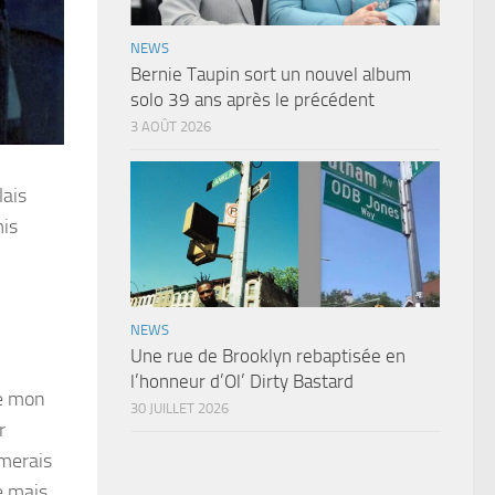
NEWS
Bernie Taupin sort un nouvel album
solo 39 ans après le précédent
3 AOÛT 2026
lais
mis
NEWS
Une rue de Brooklyn rebaptisée en
i
l’honneur d’Ol’ Dirty Bastard
re mon
30 JUILLET 2026
r
imerais
e mais