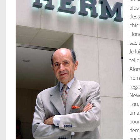
plus
dess
chic
Hono
sac 
Je lu
tell
Alor
nom,
regar
New 
Lou,
un a
pour
dema
qui 