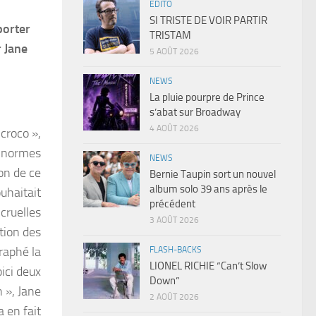
EDITO
SI TRISTE DE VOIR PARTIR
porter
TRISTAM
r Jane
5 AOÛT 2026
NEWS
La pluie pourpre de Prince
s’abat sur Broadway
4 AOÛT 2026
croco »,
x normes
NEWS
on de ce
Bernie Taupin sort un nouvel
album solo 39 ans après le
uhaitait
précédent
 cruelles
3 AOÛT 2026
tion des
raphé la
FLASH-BACKS
LIONEL RICHIE “Can’t Slow
ici deux
Down”
 », Jane
2 AOÛT 2026
 en fait