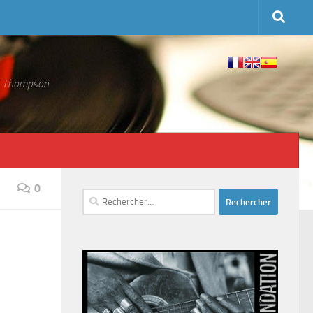
 S. Thompson
0
Rechercher :