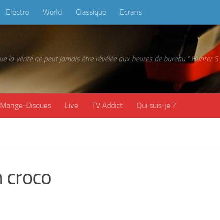
Electro
World
Classique
Ecrans
 que la vérité ne peut jamais être révélée aux heures de bureau." Hunter
Mange-Disques
Live
TV Addict
Qui suis-je ?
n croco