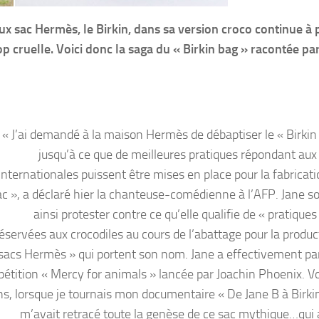
ux sac Hermès, le Birkin, dans sa version croco continue à 
p cruelle. Voici donc la saga du
« Birkin bag » racontée pa
« J’ai demandé à la maison Hermès de débaptiser le « Birkin 
jusqu’à ce que de meilleures pratiques répondant au
internationales puissent être mises en place pour la fabricati
ac », a déclaré hier la chanteuse-comédienne à l’AFP. Jane so
ainsi protester contre ce qu’elle qualifie de « pratiques
éservées aux crocodiles au cours de l’abattage pour la produc
sacs Hermès » qui portent son nom. Jane a effectivement pa
pétition « Mercy for animals » lancée par Joachin Phoenix. Vo
ns, lorsque je tournais mon documentaire « De Jane B à Birkin
m’avait retracé toute la genèse de ce sac mythique…qui a