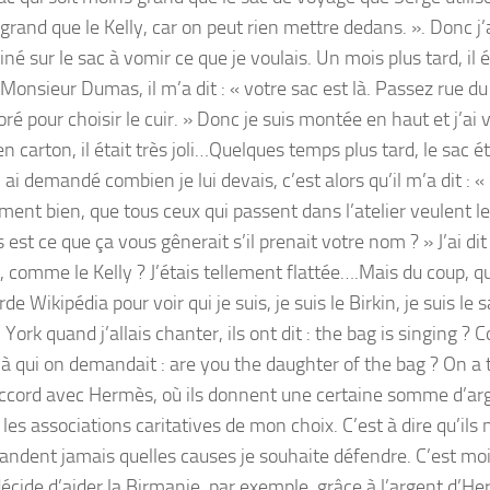
 grand que le Kelly, car on peut rien mettre dedans. ». Donc j’
iné sur le sac à vomir ce que je voulais. Un mois plus tard, il é
 Monsieur Dumas, il m’a dit : « votre sac est là. Passez rue du
ré pour choisir le cuir. » Donc je suis montée en haut et j’ai
en carton, il était très joli…Quelques temps plus tard, le sac ét
i ai demandé combien je lui devais, c’est alors qu’il m’a dit : «
ement bien, que tous ceux qui passent dans l’atelier veulent 
s est ce que ça vous gênerait s’il prenait votre nom ? » J’ai di
 comme le Kelly ? J’étais tellement flattée….Mais du coup, q
de Wikipédia pour voir qui je suis, je suis le Birkin, je suis le
York quand j’allais chanter, ils ont dit : the bag is singing 
 à qui on demandait : are you the daughter of the bag ? On a 
ccord avec Hermès, où ils donnent une certaine somme d’ar
 les associations caritatives de mon choix. C’est à dire qu’ils 
ndent jamais quelles causes je souhaite défendre. C’est moi
décide d’aider la Birmanie, par exemple, grâce à l’argent d’H