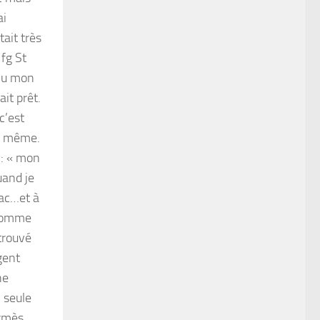
ai
tait très
 fg St
 vu mon
ait prêt.
 c’est
le même.
t : « mon
uand je
 sac…et à
? Comme
trouvé
gent
ne
 seule
ermès.