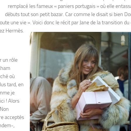
remplacé les fameux « paniers portugais » où elle entassa
débuts tout son petit bazar. Car comme le disait si bien D
ute une vie ». Voici donc le récit par Jane de la transition du
hez Hermès.
r un rôle
raham
rché où
us tard, en
omme je
ci ! Alors
« Non
re acceptés
andem-,