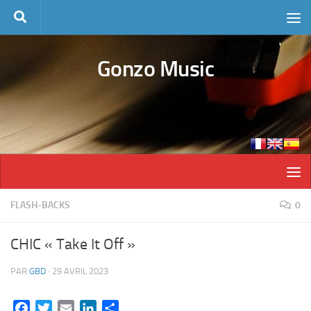
Skip to content
Gonzo Music
FLASH-BACKS
0
CHIC « Take It Off »
PAR
GBD
·
29 AVRIL 2023
Facebook
Twitter
Email
LinkedIn
Partager