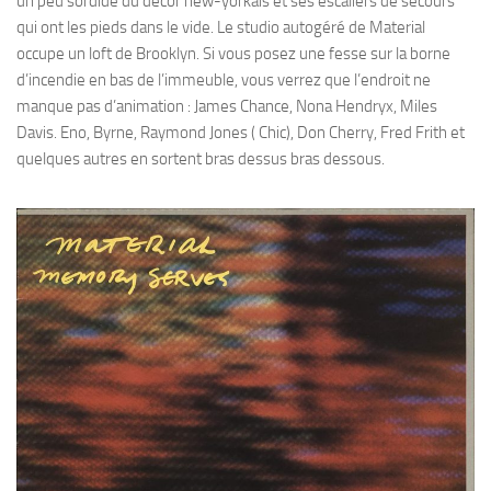
un peu sordide du décor new-yorkais et ses escaliers de secours
qui ont les pieds dans le vide. Le studio autogéré de Material
occupe un loft de Brooklyn. Si vous posez une fesse sur la borne
d’incendie en bas de l’immeuble, vous verrez que l’endroit ne
manque pas d’animation : James Chance, Nona Hendryx, Miles
Davis. Eno, Byrne, Raymond Jones ( Chic), Don Cherry, Fred Frith et
quelques autres en sortent bras dessus bras dessous.