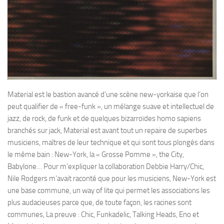
Material est le bastion avancé d’une scène new-yorkaise que l’on
peut qualifier de « free-funk », un mélange suave et intellectuel de
jazz, de rock, de funk et de quelques bizarroïdes homo sapiens
branchés sur jack, Material est avant tout un repaire de superbes
musiciens, maîtres de leur technique et qui sont tous plongés dans
le même bain : New-York, la « Grosse Pomme », the City,
Babylone… Pour m’expliquer la collaboration Debbie Harry/Chic,
Nile Rodgers m’avait raconté que pour les musiciens, New-York est
une base commune, un way of lite qui permet les associations les
plus audacieuses parce que, de toute façon, les racines sont
communes, La preuve : Chic, Funkadelic, Talking Heads, Eno et