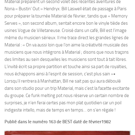
Material préparent un second volet des récentes aventures de
Nona « Bustin’ Out » Hendryx. Bill Laswell était de passage à Paris
pour préparer la tournée Material de février, tandis que « Memory
Serves », son second album, sentait encore bon le vinyle tiède des
usines Vogue de Villetaneuse. Croisé dans un café, Bill est l’image
même du musicien sérieux. Il me trace direct les grandes lignes de
Material : « On va aussi loin que l’on aime la créativité musicale des
musiciens que nous intégrons à Material ; disons que nous traçons
des limites au sein desquelles les musiciens sont tout à tait libres.
L’invité écrit sa propre partition et touche ainsi sa part de royalties,
nous échappons ainsi à l’esprit de session, c’est plus sain »•
Lorsqu’il rentrera à Manhattan, Bill ne sait pas qui aura déboulé
dans son studio pour un trip Material, mais c’est la facette excitante
du groupe. Ce funk melting pot nous réserve un certain nombre de
surprises, je n’en ferai certes pas mon plat quotidien car un poil
indigeste intello, mais de temps en temps… on s’en régale !
Publié dans le numéro 163 de BEST daté de février1982