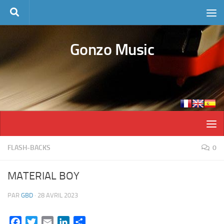
Skip to content
Gonzo Music
FLASH-BACKS
0
MATERIAL BOY
PAR
GBD
·
28 AVRIL 2023
Facebook
Twitter
Email
LinkedIn
Partager