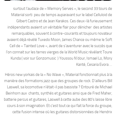
surtout l’audace de « Memory Serves », le second 33 tours de
Material sorti peu de temps auparavant sur le label Celluloid de
Gilbert Castro et de Jean Karakos. Ces deux-là furieusement
indépendants avaient un véritable flair pour dénicher des artistes
remarquables, souvent à contre-courants et toujours novateur
avaient déjà révélé Tuxedo Moon, James Chance ou même le Soft
Cell de « Tainted Love », avant de s’aventurer avec le succés que
l’on connait sur les terres vierges de la World Music révélant Toure
Kunda ( voir sur Gonzomusic ) Youssou N’dour, Ismael Lo, Mory
Kanté, Cesaria Evora …
Héros new yorkais de la « No Wave », Material fonctionnait plus à la
manière des formations jazz que des groupes de rock. D’ailleurs Bill
Laswell, sa locomotive n’était-il pas bassiste ? Entouré de Michael
Beinhorn aux chants, synthés et guitares ainsi que de Fred Maher,
batterie percus et guitares, Laswell à cette aube des 80’s laisse libre
cours à son imagination. Et c’est tout ce qui fait la force du groupe,
cette fusion intense où les guitares distorsionnées de Hendrix