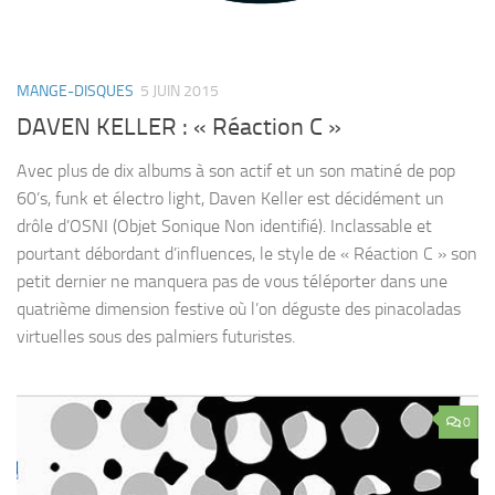
MANGE-DISQUES
5 JUIN 2015
DAVEN KELLER : « Réaction C »
Avec plus de dix albums à son actif et un son matiné de pop
60’s, funk et électro light, Daven Keller est décidément un
drôle d’OSNI (Objet Sonique Non identifié). Inclassable et
pourtant débordant d’influences, le style de « Réaction C » son
petit dernier ne manquera pas de vous téléporter dans une
quatrième dimension festive où l’on déguste des pinacoladas
virtuelles sous des palmiers futuristes.
0