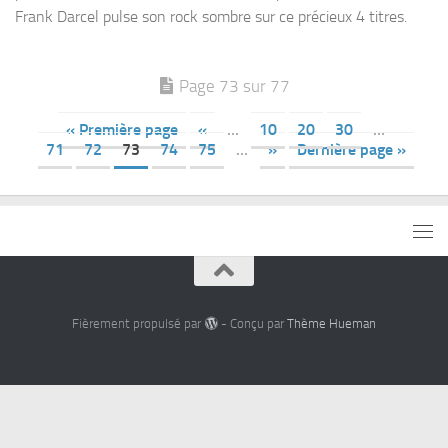
Frank Darcel pulse son rock sombre sur ce précieux 4 titres.
Page 73 sur 77
« Première page
«
…
10
20
30
…
71
72
73
74
75
…
»
Dernière page »
Fièrement propulsé par
- Conçu par
Thème Hueman