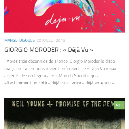
MANGE-DISQUES
20 JUILLET 2015
GIORGIO MORODER : « Déjà Vu »
Après trois décennies de silence, Giorgio Moroder le disco
magicien italien nous revient enfin avec ce « Déjà Vu » aux
accents de son légendaire « Munich Sound » qui a
effectivement un coté « déjà vu »…voire « déjà entendu ».
0