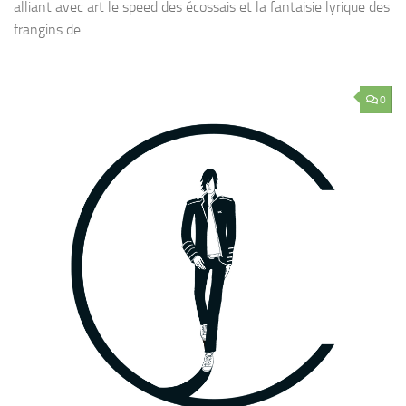
alliant avec art le speed des écossais et la fantaisie lyrique des
frangins de...
0