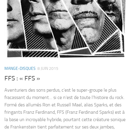
MANGE-DISQUES
8 JUIN 2015
FFS : « FFS »
Aventuriers des sons perdus, c’est le super-groupe le plus
fracassant du moment… si ce n’est de toute l’histoire du rock.
Formé des allumés Ron et Russell Mael, alias Sparks, et des
fringants Franz Ferdinand, FFS (Franz Ferdinand Sparks) est à
la base un incroyable hybride, pourtant cette créature sonique
de Frankenstein tient parfaitement sur ses deux jambes,