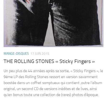
MANGE-DISQUES
17 JUIN 2015
THE ROLLING STONES « Sticky Fingers »
Un peu plus de 44 années après sa sortie, « Sticky Fingers », le
9éme LP des Rolling Stones ressort en version savamment
boostée dans un coffret somptueux qui contient ,outre l’album
original, un second CD de versions inédites et de lives, ainsi
qu’en bonus toute une collection de (rares) photos d’époque.