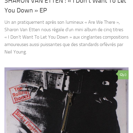
SHARON VAN ETTEN : « I Don’t Want To Let
You Down » EP
Un an pratiquement après son lumineux « Are We There »,
Sharon Van Etten nous régale d’un mini album de cinq titres
« I Don’t Want To Let You Down » aux cinglantes compositions
amoureuses aussi puissantes que des standards orfèvrés par
Neil Young.
0