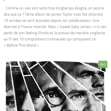
Comme un vieil ami resté trop longtemps éloigné, on pourra
dire que ce 17éme album de James Taylor s’est fait attendre :
13 années se sont écoulées depuis son prédécesseur. Une
éternité à l’heure internet. Mais « Sweet baby James » n’a rien
perdu de son feeling illimité et le prouve de manière cinglante
au fil des 10 compositions lumineuses qui composent ce
« Before This World »
0