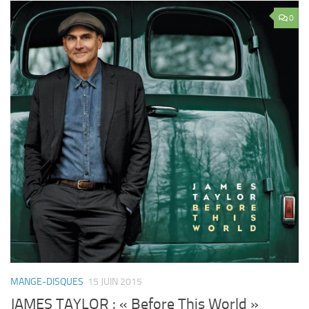
0
MANGE-DISQUES
15 JUIN 2015
JAMES TAYLOR : « Before This World »