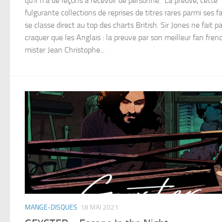
qu’il n’a de leçons à recevoir de personne. La preuve, cette
fulgurante collections de reprises de titres rares parmi ses fa
se classe direct au top des charts British. Sir Jones ne fait p
craquer que les Anglais : la preuve par son meilleur fan frenc
mister Jean Christophe...
MANGE-DISQUES
18 MAI 2021