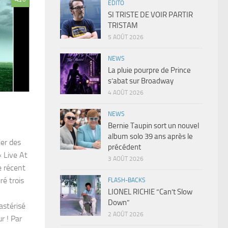
EDITO
SI TRISTE DE VOIR PARTIR
TRISTAM
5 AOÛT 2026
NEWS
La pluie pourpre de Prince
s’abat sur Broadway
4 AOÛT 2026
NEWS
Bernie Taupin sort un nouvel
album solo 39 ans après le
ier des
précédent
 Live At
3 AOÛT 2026
e récent
é trois
FLASH-BACKS
LIONEL RICHIE “Can’t Slow
Down”
astérisé
2 AOÛT 2026
r ! Par