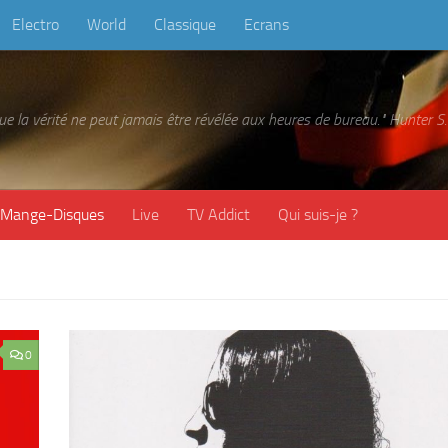
Electro
World
Classique
Ecrans
 que la vérité ne peut jamais être révélée aux heures de bureau." Hunter
Mange-Disques
Live
TV Addict
Qui suis-je ?
0