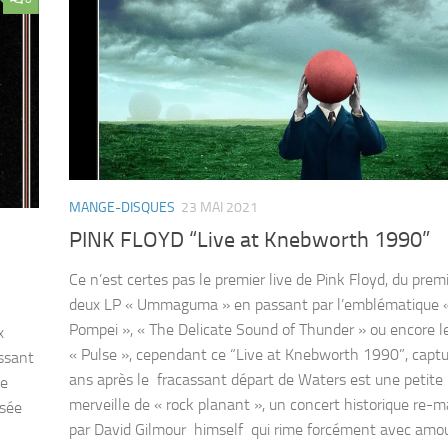
MANGE-DISQUES
23 MAI 2021
PINK FLOYD “Live at Knebworth 1990”
Ce n’est certes pas le premier live de Pink Floyd, du prem
deux LP « Ummaguma » en passant par l’emblématique «
Pompei », « The Delicate Sound of Thunder » ou encore l
x
« Pulse », cependant ce “Live at Knebworth 1990”, captur
issant
ans après le fracassant départ de Waters est une petite
ne
merveille de « rock planant », un concert historique re-m
isée
par David Gilmour himself qui rime forcément avec amou