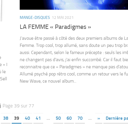
MANGE-DISQUES
12 MAI 2021
LA FEMME « Paradigmes »
J’avoue être passé à côté des deux premiers albums de L
Femme. Trop cool, trop allumé, sans doute un peu trop b
aussi. Cependant, selon le fameux précepte : seuls les im
e
ne changent pas d’avis, j’ai enfin succombé. Car il faut bi
e « I
reconnaitre que ce « Paradigmes » ne manque pas d’atou
 le
Allumé psyché pop rétro cool, comme un retour vers le fu
Sell
New Wave, ce nouvel album...
Page 39 sur 77
38
39
40
41
…
50
60
70
…
»
Dernière p