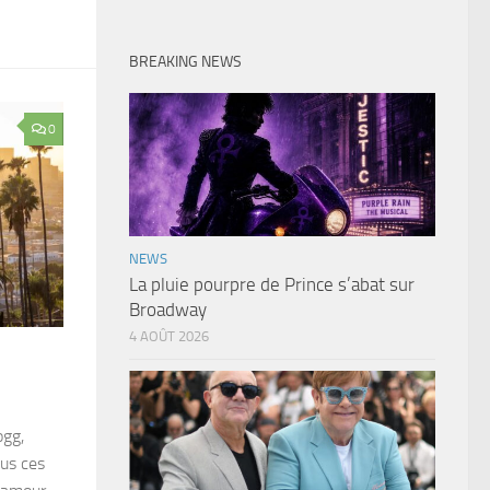
BREAKING NEWS
0
NEWS
La pluie pourpre de Prince s’abat sur
Broadway
4 AOÛT 2026
ogg,
ous ces