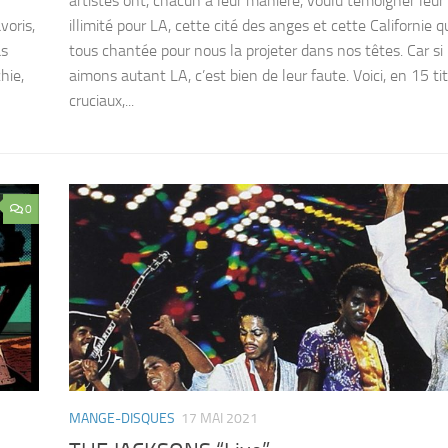
artistes ont, chacun à leur manière, voulu témoigner leu
voris,
illimité pour LA, cette cité des anges et cette Californie qu
as
tous chantée pour nous la projeter dans nos têtes. Car si
hie,
aimons autant LA, c’est bien de leur faute. Voici, en 15 ti
cruciaux,...
0
MANGE-DISQUES
17 MAI 2021