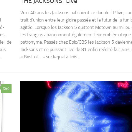
THE JACKSONS “Live”
Voici 40 ans les Jacksons publiaient ce double LP live, 
l
trait d’union entre leur gloire passée et le futur de la fun
ré-
agitée. Lorsque les Jackson 5 quittent Motown au milieu 
es.
les frangins abandonnent également leur emblématique
leil de
patronyme. Passés chez Epic/CBS les Jackson 5 devienn
ous
Jacksons et ce puissant live de 81 enfin réédité fait ainsi 
.
« Best of… » sur lequel a très...
0