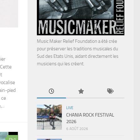
Music Maker Relief Foundation a été crée
pour préserver les traditions musicales du
Sud des Etats Unis, aidant directement les
ier
musiciens qui les créent.
 Cette
et
vocalise
ain-pied
 ce
...
LIVE
CHANIA ROCK FESTIVAL
2026
6 AOÛT 2026
0