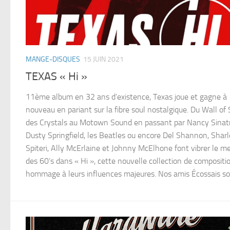
MANGE-DISQUES
15 JUIN 2021
TEXAS « Hi »
11ème album en 32 ans d’existence, Texas joue et gagne à
nouveau en pariant sur la fibre soul nostalgique. Du Wall of
des Crystals au Motown Sound en passant par Nancy Sinatr
Dusty Springfield, les Beatles ou encore Del Shannon, Shar
Spiteri, Ally McErlaine et Johnny McElhone font vibrer le me
des 60’s dans « Hi », cette nouvelle collection de compositi
hommage à leurs influences majeures. Nos amis Écossais son