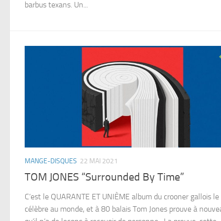
barbus texans. Un...
MANGE-DISQUES
22 MAI 2021
TOM JONES “Surrounded By Time”
C’est le QUARANTE ET UNIÈME album du crooner gallois le 
célèbre au monde, et à 80 balais Tom Jones prouve à nouve