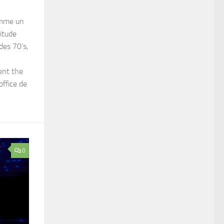
comme un
kitude
des 70’s,
ent the
office de
0