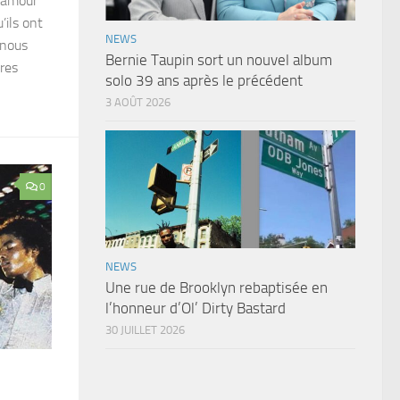
r amour
’ils ont
NEWS
 nous
Bernie Taupin sort un nouvel album
tres
solo 39 ans après le précédent
3 AOÛT 2026
0
NEWS
Une rue de Brooklyn rebaptisée en
l’honneur d’Ol’ Dirty Bastard
30 JUILLET 2026