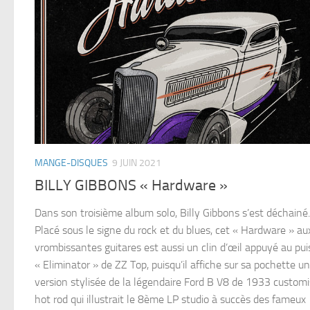
MANGE-DISQUES
9 JUIN 2021
BILLY GIBBONS « Hardware »
Dans son troisième album solo, Billy Gibbons s’est déchainé.
Placé sous le signe du rock et du blues, cet « Hardware » au
vrombissantes guitares est aussi un clin d’œil appuyé au pu
« Eliminator » de ZZ Top, puisqu’il affiche sur sa pochette u
version stylisée de la légendaire Ford B V8 de 1933 custom
hot rod qui illustrait le 8ème LP studio à succès des fameux