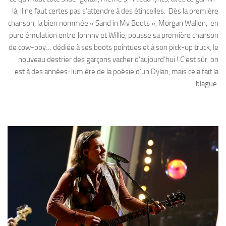
là, il ne faut certes pas s’attendre à des étincelles. Dès la première
chanson, la bien nommée « Sand in My Boots », Morgan Wallen, en
pure émulation entre Johnny et Willie, pousse sa première chanson
de cow-boy… dédiée à ses boots pointues et à son pick-up truck, le
nouveau destrier des garçons vacher d’aujourd’hui ! C’est sûr, on
est à des années-lumière de la poésie d’un Dylan, mais cela fait la
blague.