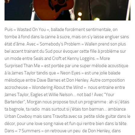
Puis « Wasted On You », ballade forcément sentimentale, on
tombe à fond dans la canne à sucre, mais on s’y laisse engluer sans
état d’âme. Avec « Somebody’s Problem » Wallen prend son plus
bel accent trainant du Sud pour évoquer cette fille à problème sur
un mode entre Seals and Croft et Kenny Loggins. « More
Surprised Than Me » est portée par une super mélodie acoustique
à la James Taylor tandis que « Neon Eyes » est une jolie balade
mélodique entre Dave Barnes et Don Henley. Autre composition
accrocheuse « Wondering About the Wind » nous entraine entre
James Taylor, Eagles et Willie Nelson… not bad ! Avec “Your
Bartender”, Morgan nous propose tout un programme : ah si j’étais
ta bagnole, ta radio mais surtout si j’étais ton barman… ambiance
Urban Cowboy mais sans Travolta avec sa petite slide guitar dans le
décor, pour une love song naïve et fun qui rentre bien dans la tête.
Dans « 7 Summers » on retrouve un peu de Don Henley, dans