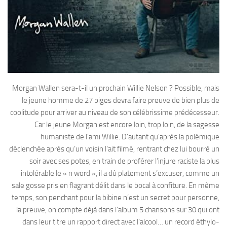
Morgan Wallen sera-t-il un prochain Willie Nelson ? Possible, mais
le jeune homme de 27 piges devra faire preuve de bien plus de
coolitude pour arriver au niveau de son célébrissime prédécesseur.
Car le jeune Morgan est encore loin, trop loin, de la sagesse
humaniste de l’ami Willie. D’autant qu’après la polémique
déclenchée après qu’un voisin l’ait filmé, rentrant chez lui bourré un
soir avec ses potes, en train de proférer l’injure raciste la plus
intolérable le « n word », il a dû platement s’excuser, comme un
sale gosse pris en flagrant délit dans le bocal à confiture. En même
temps, son penchant pour la bibine n’est un secret pour personne,
la preuve, on compte déjà dans l’album 5 chansons sur 30 qui ont
dans leur titre un rapport direct avec l’alcool… un record éthylo-