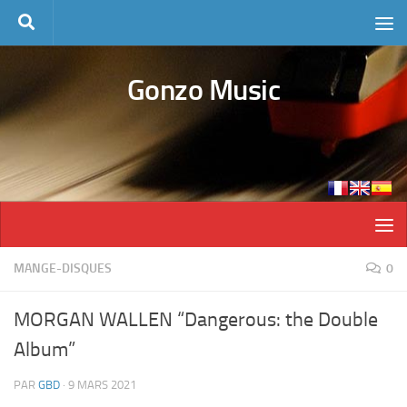
Skip to content
Gonzo Music
MANGE-DISQUES
0
MORGAN WALLEN “Dangerous: the Double
Album”
PAR
GBD
·
9 MARS 2021