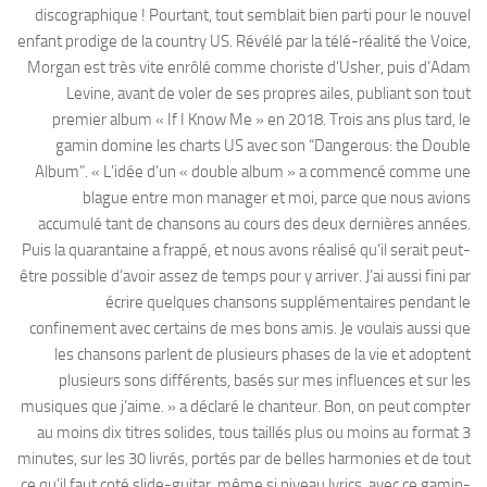
discographique ! Pourtant, tout semblait bien parti pour le nouvel
enfant prodige de la country US. Révélé par la télé-réalité the Voice,
Morgan est très vite enrôlé comme choriste d’Usher, puis d’Adam
Levine, avant de voler de ses propres ailes, publiant son tout
premier album « If I Know Me » en 2018. Trois ans plus tard, le
gamin domine les charts US avec son “Dangerous: the Double
Album”. « L’idée d’un « double album » a commencé comme une
blague entre mon manager et moi, parce que nous avions
accumulé tant de chansons au cours des deux dernières années.
Puis la quarantaine a frappé, et nous avons réalisé qu’il serait peut-
être possible d’avoir assez de temps pour y arriver. J’ai aussi fini par
écrire quelques chansons supplémentaires pendant le
confinement avec certains de mes bons amis. Je voulais aussi que
les chansons parlent de plusieurs phases de la vie et adoptent
plusieurs sons différents, basés sur mes influences et sur les
musiques que j’aime. » a déclaré le chanteur. Bon, on peut compter
au moins dix titres solides, tous taillés plus ou moins au format 3
minutes, sur les 30 livrés, portés par de belles harmonies et de tout
ce qu’il faut coté slide-guitar, même si niveau lyrics, avec ce gamin-