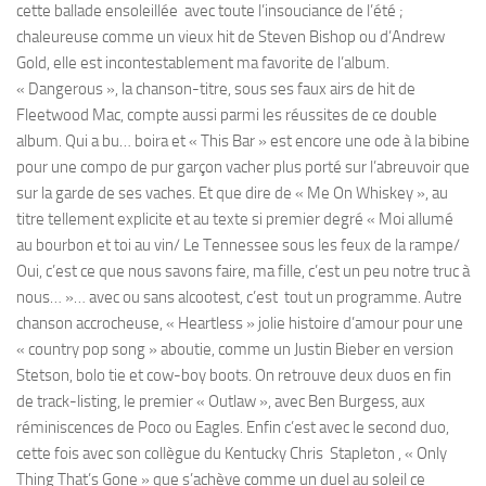
cette ballade ensoleillée avec toute l’insouciance de l’été ;
chaleureuse comme un vieux hit de Steven Bishop ou d’Andrew
Gold, elle est incontestablement ma favorite de l’album.
« Dangerous », la chanson-titre, sous ses faux airs de hit de
Fleetwood Mac, compte aussi parmi les réussites de ce double
album. Qui a bu… boira et « This Bar » est encore une ode à la bibine
pour une compo de pur garçon vacher plus porté sur l’abreuvoir que
sur la garde de ses vaches. Et que dire de « Me On Whiskey », au
titre tellement explicite et au texte si premier degré « Moi allumé
au bourbon et toi au vin/ Le Tennessee sous les feux de la rampe/
Oui, c’est ce que nous savons faire, ma fille, c’est un peu notre truc à
nous… »… avec ou sans alcootest, c’est tout un programme. Autre
chanson accrocheuse, « Heartless » jolie histoire d’amour pour une
« country pop song » aboutie, comme un Justin Bieber en version
Stetson, bolo tie et cow-boy boots. On retrouve deux duos en fin
de track-listing, le premier « Outlaw », avec Ben Burgess, aux
réminiscences de Poco ou Eagles. Enfin c’est avec le second duo,
cette fois avec son collègue du Kentucky Chris Stapleton , « Only
Thing That’s Gone » que s’achève comme un duel au soleil ce