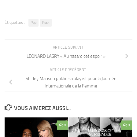
Étiquettes :
Pop
Rock
ARTICLE SUIVANT
LEONARD LASRY « Au hasard cet espoir »
ARTICLE PRÉCÉDENT
Shirley Manson publie sa playlist pour la Journée
Internationale de la Femme
VOUS AIMEREZ AUSSI...
0
0