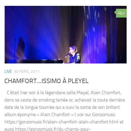
0
LIVE
30 AVRIL 2017
CHAMFORT…ISSIMO À PLEYEL
C’était hier soir à la légendaire salle Pleyel, Alain Chamfort,
dans sa veste de smoking lamée or, achevait la toute dernière
date de la longue tournée qui a suivi la sortie de son brillant
album éponyme « Alain Chamfort » ( voir sur Gonzomusic
https://gonzomusic.fr/alain-chamfort-alain-chamfort.html et
aussi https://gonzomusic.fr/du-champ-pour-