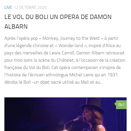
LIVE
12 OCTOBRE 2020
LE VOL DU BOLI UN OPERA DE DAMON
ALBARN
Après l’opéra pop « Monkey, Journey to the West » à partir
d’une légende chinoise et « Wonder.land », inspiré d’Alice au
pays des merveilles de Lewis Carroll, Damon Albarn retrouvait
pour trois soirs la scène du Châtelet, à l’occasion de la création
française du Vol du Boli. Cet opéra contemporain s’inspire de
l’histoire de l’écrivain ethnologue Michel Leiris qui en 1931
déroba le Boli -un objet sacré utilisé au Mali et au...
0