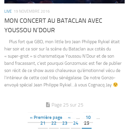
LIVE
19 NOVEMBRE 2016
MON CONCERT AU BATACLAN AVEC
YOUSSOU N’DOUR
Plus fort que GBD, mon little bro Jean Philippe Rykiel était
hier soir et ce soir sur la scéne du Bataclan aux cotés du
« super-griot » si charismatique Youssou N’Dour et de son
band fracassant, c’est pourquoi Gonzomusic est fier de publier
son récit de ce show aussi chaleureux qu’émotionnel vécu de
l’intérieur de cette cool tribu sénégalaise. De notre Gonzo-
envoyé spécial Jean Philippe Rykiel…à vous Cognacq Jay
Page 25 sur 25
« Première page
«
…
10
…
21
22
23
24
25