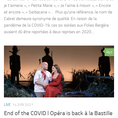
je t’aimerai », « Petite Marie », « Je l’aime à mourir », « Encore
et encore », « Sarbacane »… Plus qu’une référence, le nom de
Cabrel demeure synonyme de qualité. En raison de la
pandémie de la COVID-19, ces six soirées aux Folies Bergère
avaient dû être reportées à deux reprises en 2020....
0
LIVE
14 JUIN 2021
End of the COVID l Opéra is back à la Bastille