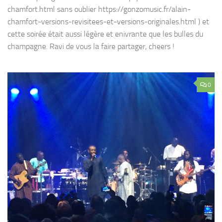
chamfort.html sans oublier https://gonzomusic.fr/alain-
chamfort-versions-revisitees-et-versions-originales.html ) et
cette soirée était aussi légère et enivrante que les bulles du
champagne. Ravi de vous la faire partager, cheers !
0