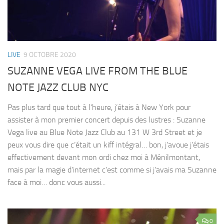
LIVE
9 OCTOBRE 2020
SUZANNE VEGA LIVE FROM THE BLUE
NOTE JAZZ CLUB NYC
Pas plus tard que tout à l’heure, j’étais à New York pour
assister à mon premier concert depuis des lustres : Suzanne
Vega live au Blue Note Jazz Club au 131 W 3rd Street et je
peux vous dire que c’était un kiff intégral… bon, j’avoue j’étais
effectivement devant mon ordi chez moi à Ménilmontant,
mais par la magie d’internet c’est comme si j’avais ma Suzanne
face à moi… donc vous aussi...
0