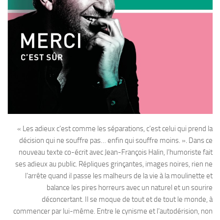
« Les adieux c’est comme les séparations, c’est celui qui prend la
décision qui ne souffre pas… enfin qui souffre moins. ». Dans ce
nouveau texte co-écrit avec Jean-François Halin, l’humoriste fait
ses adieux au public. Répliques grinçantes, images noires, rien ne
l’arrête quand il passe les malheurs de la vie à la moulinette et
balance les pires horreurs avec un naturel et un sourire
déconcertant. Il se moque de tout et de tout le monde, à
commencer par lui-même. Entre le cynisme et l’autodérision, non