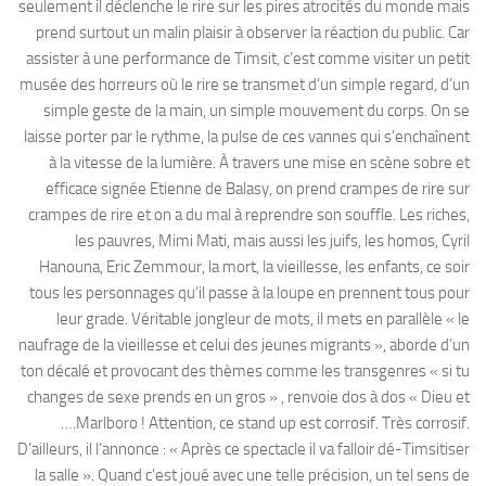
seulement il déclenche le rire sur les pires atrocités du monde mais
prend surtout un malin plaisir à observer la réaction du public. Car
assister à une performance de Timsit, c’est comme visiter un petit
musée des horreurs où le rire se transmet d’un simple regard, d’un
simple geste de la main, un simple mouvement du corps. On se
laisse porter par le rythme, la pulse de ces vannes qui s’enchaînent
à la vitesse de la lumière. À travers une mise en scène sobre et
efficace signée Etienne de Balasy, on prend crampes de rire sur
crampes de rire et on a du mal à reprendre son souffle. Les riches,
les pauvres, Mimi Mati, mais aussi les juifs, les homos, Cyril
Hanouna, Eric Zemmour, la mort, la vieillesse, les enfants, ce soir
tous les personnages qu’il passe à la loupe en prennent tous pour
leur grade. Véritable jongleur de mots, il mets en parallèle « le
naufrage de la vieillesse et celui des jeunes migrants », aborde d’un
ton décalé et provocant des thèmes comme les transgenres « si tu
changes de sexe prends en un gros » , renvoie dos à dos « Dieu et
….Marlboro ! Attention, ce stand up est corrosif. Très corrosif.
D’ailleurs, il l’annonce : « Après ce spectacle il va falloir dé-Timsitiser
la salle ». Quand c’est joué avec une telle précision, un tel sens de