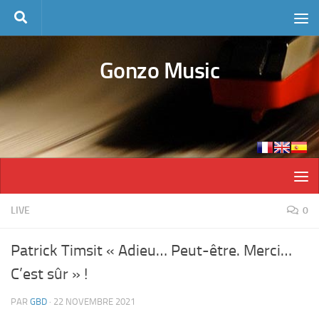
Skip to content
Gonzo Music
LIVE
0
Patrick Timsit « Adieu… Peut-être. Merci…
C’est sûr » !
PAR
GBD
·
22 NOVEMBRE 2021