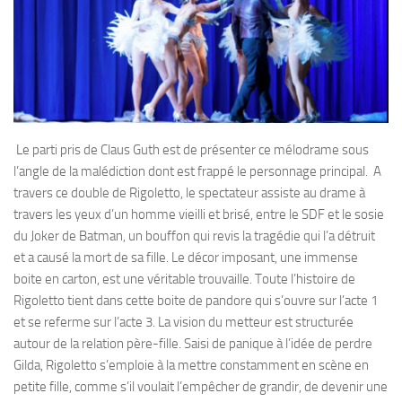
Le parti pris de Claus Guth est de présenter ce mélodrame sous
l’angle de la malédiction dont est frappé le personnage principal. A
travers ce double de Rigoletto, le spectateur assiste au drame à
travers les yeux d’un homme vieilli et brisé, entre le SDF et le sosie
du Joker de Batman, un bouffon qui revis la tragédie qui l’a détruit
et a causé la mort de sa fille. Le décor imposant, une immense
boite en carton, est une véritable trouvaille. Toute l’histoire de
Rigoletto tient dans cette boite de pandore qui s’ouvre sur l’acte 1
et se referme sur l’acte 3. La vision du metteur est structurée
autour de la relation père-fille. Saisi de panique à l’idée de perdre
Gilda, Rigoletto s’emploie à la mettre constamment en scène en
petite fille, comme s’il voulait l’empêcher de grandir, de devenir une