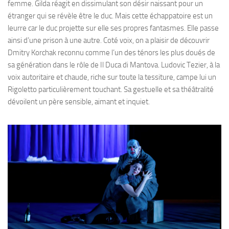
femme. Gilda réagit en dissimulant son désir naissant pour un
étranger qui se révèle être le duc. Mais cette échappatoire est un
leurre car le duc projette sur elle ses propres fantasmes. Elle passe
ainsi d’une prison à une autre. Coté voix, on a plaisir de découvrir
Dmitry Korchak reconnu comme l’un des ténors les plus doués de
sa génération dans le rôle de Il Duca di Mantova. Ludovic Tezier, à la
voix autoritaire et chaude, riche sur toute la tessiture, campe lui un
Rigoletto particulièrement touchant. Sa gestuelle et sa théâtralité
dévoilent un père sensible, aimant et inquiet.