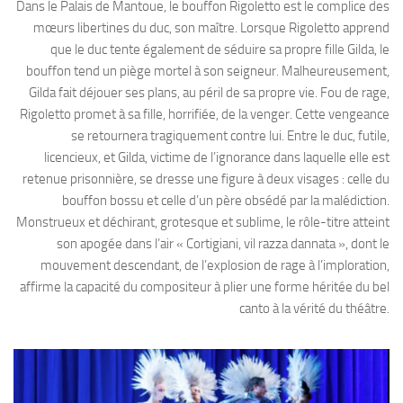
Dans le Palais de Mantoue, le bouffon Rigoletto est le complice des
mœurs libertines du duc, son maître. Lorsque Rigoletto apprend
que le duc tente également de séduire sa propre fille Gilda, le
bouffon tend un piège mortel à son seigneur. Malheureusement,
Gilda fait déjouer ses plans, au péril de sa propre vie. Fou de rage,
Rigoletto promet à sa fille, horrifiée, de la venger. Cette vengeance
se retournera tragiquement contre lui. Entre le duc, futile,
licencieux, et Gilda, victime de l’ignorance dans laquelle elle est
retenue prisonnière, se dresse une figure à deux visages : celle du
bouffon bossu et celle d’un père obsédé par la malédiction.
Monstrueux et déchirant, grotesque et sublime, le rôle-titre atteint
son apogée dans l’air « Cortigiani, vil razza dannata », dont le
mouvement descendant, de l’explosion de rage à l’imploration,
affirme la capacité du compositeur à plier une forme héritée du bel
canto à la vérité du théâtre.