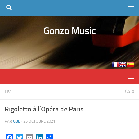
Skip to content
Gonzo Music
LIVE
0
Rigoletto à l’Opéra de Paris
PAR
GBD
·
25 OCTOBRE 2021
Facebook
Twitter
Email
LinkedIn
Partager