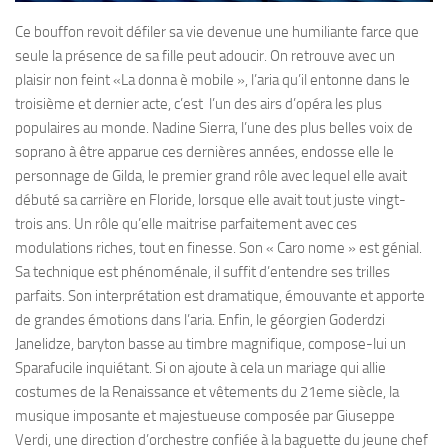
Ce bouffon revoit défiler sa vie devenue une humiliante farce que
seule la présence de sa fille peut adoucir. On retrouve avec un
plaisir non feint «La donna è mobile », l’aria qu’il entonne dans le
troisième et dernier acte, c’est l’un des airs d’opéra les plus
populaires au monde. Nadine Sierra, l’une des plus belles voix de
soprano à être apparue ces dernières années, endosse elle le
personnage de Gilda, le premier grand rôle avec lequel elle avait
débuté sa carrière en Floride, lorsque elle avait tout juste vingt-
trois ans. Un rôle qu’elle maitrise parfaitement avec ces
modulations riches, tout en finesse. Son « Caro nome » est génial.
Sa technique est phénoménale, il suffit d’entendre ses trilles
parfaits. Son interprétation est dramatique, émouvante et apporte
de grandes émotions dans l’aria. Enfin, le géorgien Goderdzi
Janelidze, baryton basse au timbre magnifique, compose-lui un
Sparafucile inquiétant. Si on ajoute à cela un mariage qui allie
costumes de la Renaissance et vêtements du 21eme siècle, la
musique imposante et majestueuse composée par Giuseppe
Verdi, une direction d’orchestre confiée à la baguette du jeune chef