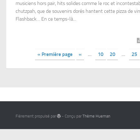
musiciens hors pair, hits solides comme le roc et incontesta
chutzpah, que de souvenirs dorés hantent cette pizza de vin
Flashback… En ce temps-là...
« Première page
«
…
10
20
…
25
Fièrement propulsé par
- Conçu par
Thème Hueman