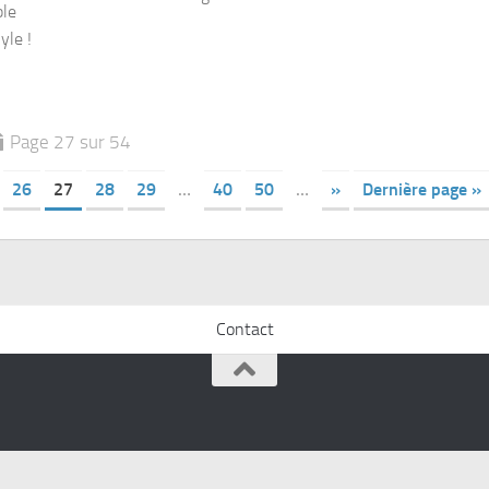
ble
yle !
Page 27 sur 54
26
27
28
29
…
40
50
…
»
Dernière page »
Contact