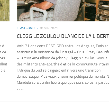
FLASH-BACKS
30 MAI 2021
CLEGG LE ZOULOU BLANC DE LA LIBER
s à
Voici 31 ans dans BEST, GBD entre Los Angeles, Paris et 
s de
assistait à la naissance de l’insurgé « Cruel Crazy Beautif
des
», le troisième album de Johnny Clegg & Savuka. Sous la 
llait
des militants anti-apartheid et de la communauté intern
ible
l’Afrique du Sud se dirigeait enfin vers une transition
démocratique. Plus vieux prisonnier politique du monde, 
Mandela serait enfin libéré quelques jours après la paruti
cet...