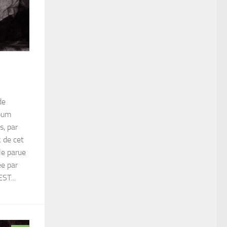
de
lbum
s, par
k de cet
ale parue
ée par
ST...