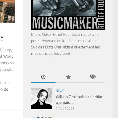
Music Maker Relief Foundation a été crée
TÉ
pour préserver les traditions musicales du
Sud des Etats Unis, aidant directement les
Joburg,
musiciens qui les créent.
ul World
pression
ationale
Nelson
on de
NEWS
William Orbit hélas en orbite
à jamais…
7 AOÛT 2026