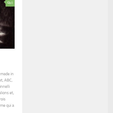
0
 made in
t, ABC,
nnelli
ions et,
rois
âme qui a