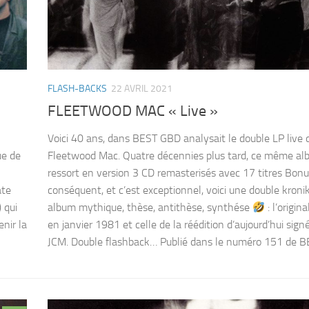
FLASH-BACKS
22 AVRIL 2021
FLEETWOOD MAC « Live »
Voici 40 ans, dans BEST GBD analysait le double LP live 
ue de
Fleetwood Mac. Quatre décennies plus tard, ce même a
ressort en version 3 CD remasterisés avec 17 titres Bonu
ate
conséquent, et c’est exceptionnel, voici une double kroni
 qui
album mythique, thèse, antithèse, synthése
: l’origin
enir la
en janvier 1981 et celle de la réédition d’aujourd’hui sign
JCM. Double flashback… Publié dans le numéro 151 de BE