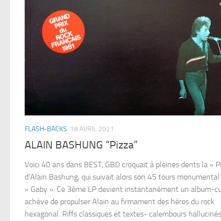
FLASH-BACKS
18 AVRIL 2021
ALAIN BASHUNG “Pizza”
Voici 40 ans dans BEST, GBD croquait à pleines dents la « P
d’Alain Bashung, qui suivait alors son 45 tours monumental
« Gaby ». Ce 3ème LP devient instantanément un album-cu
achève de propulser Alain au firmament des héros du rock
hexagonal. Riffs classiques et textes- calembours hallucinés