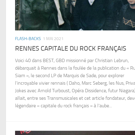
FLASH-BACKS
1 MAI 2021
RENNES CAPITALE DU ROCK FRANÇAIS
Voici 40 dans BEST, GBD missionné par Christian Lebrun,
débarquait à Rennes dans la foulée de la publication du « R
Siam », le second LP de Marquis de Sade, pour explorer
l’incroyable vivier rennais ( Daho, Marc Seberg, les Nus, Priv
Jokes avec Arnold Turboust, Opéra Dissidence, futur Niagara)
allait, entre ses Transmusicales et cet article fondateur, dev
légendaire « capitale du rock français » à l’aube...