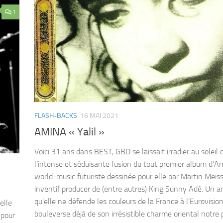
1
FLASH-BACKS
16 MAI 2021
AMINA « Yalil »
Voici 31 ans dans BEST, GBD se laissait irradier au soleil 
l’intense et séduisante fusion du tout premier album d’A
world-music futuriste dessinée pour elle par Martin Meiss
inventif producer de (entre autres) King Sunny Adé. Un a
qu’elle ne défende les couleurs de la France à l’Eurovisio
elle
bouleverse déjà de son irrésistible charme oriental notre
 pour