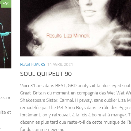
0
FLASH-BACKS
14 AVRIL 2021
SOUL QUI PEUT 90
Voici 31 ans dans BEST, GBD analysait la blue-eyed soul
Great-Britain du moment en compagnie des Wet Wet We
izza »
Shakespears Sister, Carmel, Hipsway, sans oublier Liza Mi
remodelée par the Pet Shop Boys dans le rôle des Pygmal
lte et
forcément, on y retrouvait à la fois à boire et à manger. T
décennies plus tard que reste-t-il de cette musique de l’
,
fondu comme neige au...