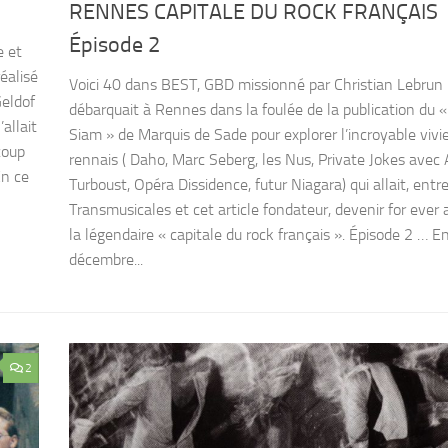
RENNES CAPITALE DU ROCK FRANÇAIS
Épisode 2
e et
éalisé
Voici 40 dans BEST, GBD missionné par Christian Lebrun
Geldof
débarquait à Rennes dans la foulée de la publication du 
allait
Siam » de Marquis de Sade pour explorer l’incroyable vivi
coup
rennais ( Daho, Marc Seberg, les Nus, Private Jokes avec
En ce
Turboust, Opéra Dissidence, futur Niagara) qui allait, entr
Transmusicales et cet article fondateur, devenir for ever
la légendaire « capitale du rock français ». Épisode 2 … E
décembre...
2