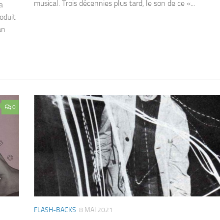
musical. Trois décennies plus tard, le son de ce «...
a
oduit
an
0
FLASH-BACKS
8 MAI 2021