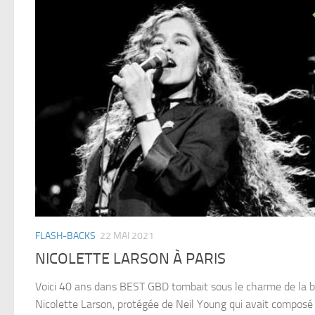
FLASH-BACKS
22 MAI 2021
NICOLETTE LARSON À PARIS
Voici 40 ans dans BEST GBD tombait sous le charme de la b
Nicolette Larson, protégée de Neil Young qui avait composé