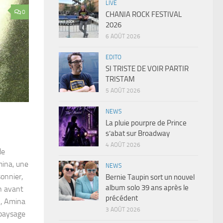
LIVE
0
CHANIA ROCK FESTIVAL
2026
6 AOÛT 2026
EDITO
SI TRISTE DE VOIR PARTIR
TRISTAM
5 AOÛT 2026
NEWS
La pluie pourpre de Prince
s’abat sur Broadway
4 AOÛT 2026
de
mina, une
NEWS
onnier,
Bernie Taupin sort un nouvel
album solo 39 ans après le
n avant
précédent
n, Amina
3 AOÛT 2026
 paysage