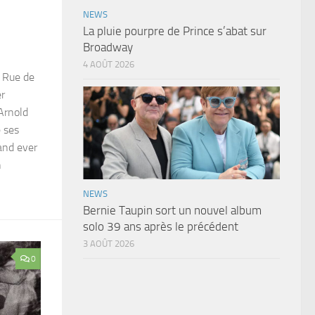
NEWS
La pluie pourpre de Prince s’abat sur
Broadway
4 AOÛT 2026
« Rue de
er
 Arnold
e ses
 and ever
n
NEWS
Bernie Taupin sort un nouvel album
solo 39 ans après le précédent
3 AOÛT 2026
0