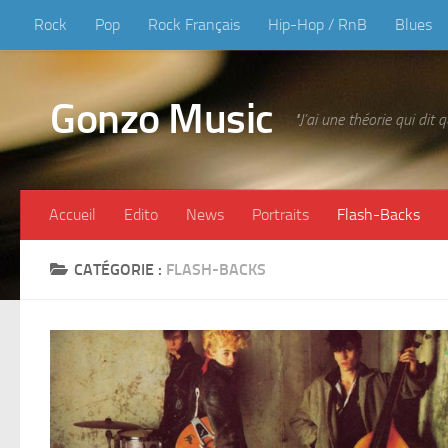
Rock
Pop
Rock Français
Hip-Hop / RnB
Blues
Skip to content
Gonzo Music
"J’ai une théorie qui dit
Accueil
Edito
News
Portraits
Flash-Backs
CATÉGORIE :
FLASH-BACKS