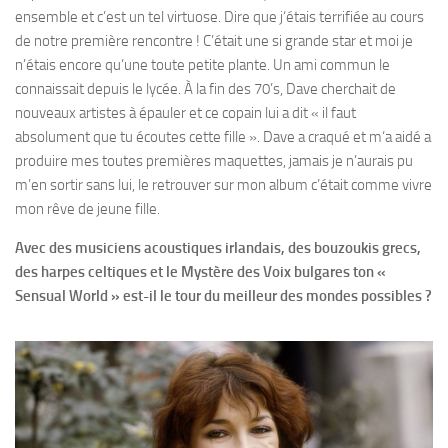
ensemble et c’est un tel virtuose. Dire que j‘étais terrifiée au cours
de notre première rencontre ! C’était une si grande star et moi je
n’étais encore qu’une toute petite plante. Un ami commun le
connaissait depuis le lycée. À la fin des 70’s, Dave cherchait de
nouveaux artistes à épauler et ce copain lui a dit « il faut
absolument que tu écoutes cette fille ». Dave a craqué et m‘a aidé a
produire mes toutes premières maquettes, jamais je n’aurais pu
m’en sortir sans lui, le retrouver sur mon album c’était comme vivre
mon rêve de jeune fille.
Avec des musiciens acoustiques irlandais, des bouzoukis grecs,
des harpes celtiques et le Mystère des Voix bulgares ton «
Sensual World » est-il le tour du meilleur des mondes possibles ?