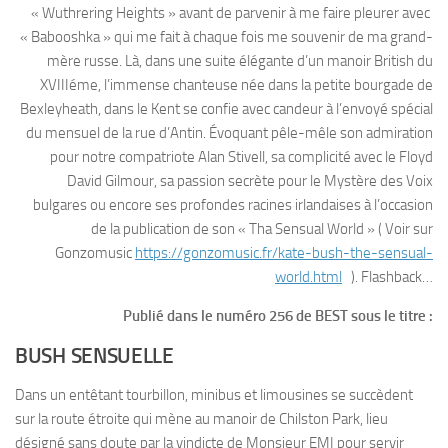
« Wuthrering Heights » avant de parvenir à me faire pleurer avec
« Babooshka » qui me fait à chaque fois me souvenir de ma grand-
mère russe. Là, dans une suite élégante d’un manoir British du
XVIIIéme, l’immense chanteuse née dans la petite bourgade de
Bexleyheath, dans le Kent se confie avec candeur à l’envoyé spécial
du mensuel de la rue d’Antin. Évoquant pêle-mêle son admiration
pour notre compatriote Alan Stivell, sa complicité avec le Floyd
David Gilmour, sa passion secrète pour le Mystère des Voix
bulgares ou encore ses profondes racines irlandaises à l’occasion
de la publication de son « Tha Sensual World » ( Voir sur
Gonzomusic
https://gonzomusic.fr/kate-bush-the-sensual-
world.html
). Flashback…
Publié dans le numéro 256 de BEST sous le titre :
BUSH SENSUELLE
Dans un entêtant tourbillon, minibus et limousines se succèdent
sur la route étroite qui mène au manoir de Chilston Park, lieu
désigné sans doute par la vindicte de Monsieur EMI pour servir