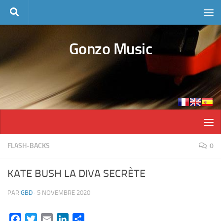
Skip to content
Gonzo Music
FLASH-BACKS
0
KATE BUSH LA DIVA SECRÈTE
PAR
GBD
·
5 NOVEMBRE 2020
Facebook
Twitter
Email
LinkedIn
Partager