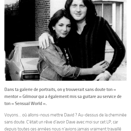
Dans ta galerie de portraits, on y trouverait sans doute ton «
mentor » Gilmour qui a également mis sa guitare au service de
ton « Sensual World ».
Voyons… où allons-nous mettre David ? Au-dessus de la cheminée
sans doute. C’était un rêve d’avoir Dave avec moi sur cet LP, car
depuis toutes ces années nous n‘avions jamais vraiment travaillé