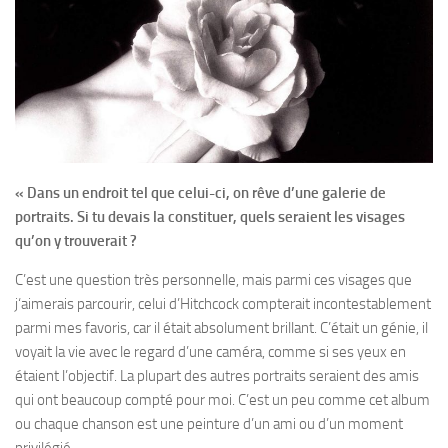
« Dans un endroit tel que celui-ci, on rêve d’une galerie de
portraits. Si tu devais la constituer, quels seraient les visages
qu’on y trouverait ?
C’est une question très personnelle, mais parmi ces visages que
j‘aimerais parcourir, celui d’Hitchcock compterait incontestablement
parmi mes favoris, car il était absolument brillant. C’était un génie, il
voyait la vie avec le regard d’une caméra, comme si ses yeux en
étaient l’objectif. La plupart des autres portraits seraient des amis
qui ont beaucoup compté pour moi. C’est un peu comme cet album
ou chaque chanson est une peinture d’un ami ou d’un moment
privilégié.