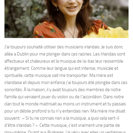
J‘ai toujours souhaité utiliser des musiciens irlandais. Je suis donc
allée a Dublin pour me plonger dans ces racines. Les Irlandais sont
affectueux et chaleureux et la musique de Ia-bas leur ressemble
étrangement. Comme leur langue qui est intense, musicale et
spirituelle, cette musique sait me transporter. Ma mère est
irlandaise et depuis mon enfance j‘ai toujours été plongée dans ces
sonorités. À la maison, il y avait toujours des membres de notre
famille qui venaient jouer du violon ou de I’accordéon. Dans notre
clan tout le monde maitrisait au moins un instrument et tu passais
pour un débile profond si tu n’y entendais rien. Ma mère me disait
souvent : « Si tu ne connais rien a la musique, a quoi cela sert-il
d’être irlandais ? ». Cette musique, c’est vraiment une partie de
moi-même. Quant aux Bulgares, j‘ai vécu avec elles un vertigineux