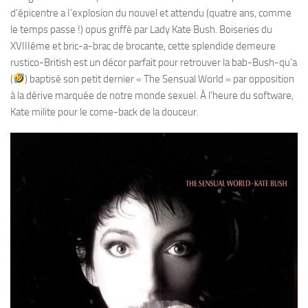
d’épicentre a I’explosion du nouvel et attendu (quatre ans, comme
le temps passe !) opus griffé par Lady Kate Bush. Boiseries du
XVIIIéme et bric-a-brac de brocante, cette splendide demeure
rustico-British est un décor parfait pour retrouver la bab-Bush-qu’a
(
) baptisé son petit dernier « The Sensual World » par opposition
à la dérive marquée de notre monde sexuel. À l’heure du software,
Kate milite pour le come-back de la douceur.