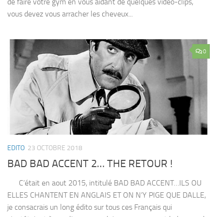
de faire votre gym en vous aidant de quelques vidéo-clips,
vous devez vous arracher les cheveux...
0
EDITO
23 OCTOBRE 2018
BAD BAD ACCENT 2… THE RETOUR !
C’était en aout 2015, intitulé BAD BAD ACCENT…ILS OU
ELLES CHANTENT EN ANGLAIS ET ON N’Y PIGE QUE DALLE,
je consacrais un long édito sur tous ces Français qui