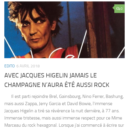
0
EDITO
6 AVRIL 2018
AVEC JACQUES HIGELIN JAMAIS LE
CHAMPAGNE N’AURA ÉTÉ AUSSI ROCK
Il est parti rejoindre Brel, Gainsbourg, Nino Ferrer, Bashung,
mais aussi Zappa, Jerry Garcia et David Bowie, l’immense
Jacques Higelin a tiré sa révérence la nuit dernière, à 77 ans.
Immense tristesse, mais aussi immense respect pour ce Mime
Marceau du rock hexagonal. Lorsque j’ai commencé à écrire sur