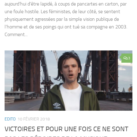
aujourd‘hui d’être lapidé, à coups de pancartes en carton, par
une foule hostile. Les féministes, de leur côté, se sentent
physiquement agressées par la simple vision publique de
l’homme et de ses poings qui ont tué sa compagne en 2003.
Comment...
3
EDITO
10 FÉVRIER 2018
VICTOIRES ET POUR UNE FOIS CE NE SONT