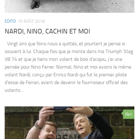
EDITO
15 AOÛT 2018
NARDI, NINO, CACHIN ET MOI
Vingt ans que Nino nous a quittés, et pourtant je pense si
souvent à lui. Chaque fois que je monte dans ma Triumph Stag
V8 74 et que je tiens mon volant de bois d’acajou, j’ai une
pensée pour Nino Ferrer. Normal, Nino et moi avions le même
volant Nardi, conçu par Enrico Nardi qui fut le premier pilote
d’essai de Ferrari, avant de devenir le fournisseur officiel des
volants...
0