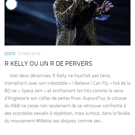
EDITO
12 MAI 2018
R KELLY OU UN R DE PERVERS
Voici deux décennies, R Kelly ne touchait pas terre,
triomphant avec son irrésistible « I Believe I Can Fly » tiré de la
BO se « Space Jam » et enchainant les hits comme la reine
d’Angleterre son collier de perles fines. Aujourd’hui, le colosse
du R&B ne cesse non seulement de se retrouver confronté à
des scandales sexuels à répétition, mais surtout, dans la foulée
du mouvement #Metoo ses disques, comme ses...