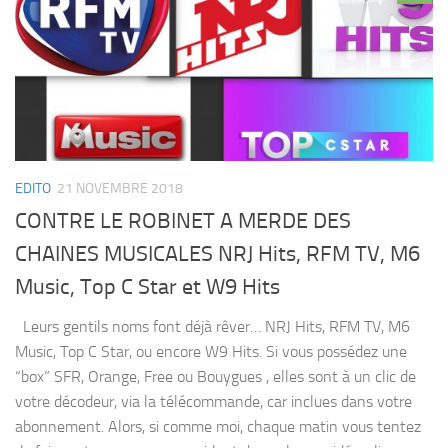
EDITO
21 NOVEMBRE 2018
CONTRE LE ROBINET A MERDE DES
CHAINES MUSICALES NRJ Hits, RFM TV, M6
Music, Top C Star et W9 Hits
Leurs gentils noms font déjà rêver… NRJ Hits, RFM TV, M6
Music, Top C Star, ou encore W9 Hits. Si vous possédez une
“box” SFR, Orange, Free ou Bouygues , elles sont à un clic de
votre décodeur, via la télécommande, car inclues dans votre
abonnement. Alors, si comme moi, chaque matin vous tentez