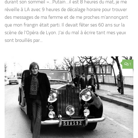
durant son sommeil »…Putain…il est 8 heures du mat, je me
réveille à LA avec 9 heures de décalage horaire pour trouver
des messages de ma femme et de me proches m’annonçant
que mon frangin était parti. Il devait fêter ses 60 ans sur la
scène de l’Opéra de Lyon. J’ai du mal à écrire tant mes yeux
sont brouillés par...
1