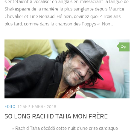
s’entêtaient à vocaliser en anglais en massacrant la langue de
Shakespeare de la manière la plus sanglante depuis Maurice
Chevalier et Line Renaud. Hé bien, devinez quoi ? Trois ans
plus tard, comme dans la chanson des Poppys « Non...
0
EDITO
12 SEPTEMBRE 2018
SO LONG RACHID TAHA MON FRÈRE
« Rachid Taha décédé cette nuit d’une crise cardiaque