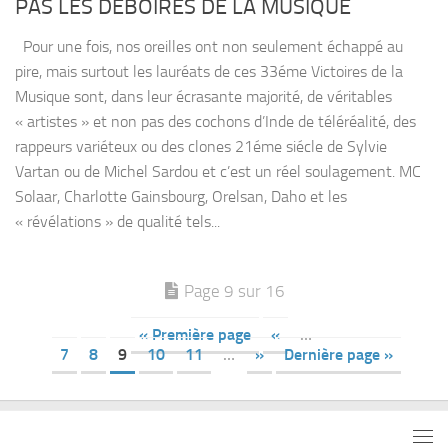
PAS LES DÉBOIRES DE LA MUSIQUE
Pour une fois, nos oreilles ont non seulement échappé au
pire, mais surtout les lauréats de ces 33éme Victoires de la
Musique sont, dans leur écrasante majorité, de véritables
« artistes » et non pas des cochons d’Inde de téléréalité, des
rappeurs variéteux ou des clones 21éme siécle de Sylvie
Vartan ou de Michel Sardou et c’est un réel soulagement. MC
Solaar, Charlotte Gainsbourg, Orelsan, Daho et les
« révélations » de qualité tels...
Page 9 sur 16
« Première page
«
…
7
8
9
10
11
…
»
Dernière page »