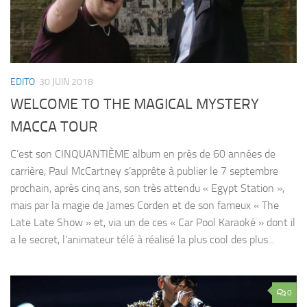
EDITO
30 JUIN 2018
WELCOME TO THE MAGICAL MYSTERY
MACCA TOUR
C’est son CINQUANTIÈME album en près de 60 années de
carrière, Paul McCartney s’apprête à publier le 7 septembre
prochain, après cinq ans, son très attendu « Egypt Station »,
mais par la magie de James Corden et de son fameux « The
Late Late Show » et, via un de ces « Car Pool Karaoké » dont il
a le secret, l’animateur télé à réalisé la plus cool des plus...
0