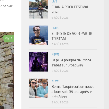
LIVE
r papier
CHANIA ROCK FESTIVAL
2026
6 AOÛT 2026
EDITO
SI TRISTE DE VOIR PARTIR
TRISTAM
17
5 AOÛT 2026
NEWS
La pluie pourpre de Prince
s’abat sur Broadway
4 AOÛT 2026
NEWS
Bernie Taupin sort un nouvel
album solo 39 ans après le
précédent
3 AOÛT 2026