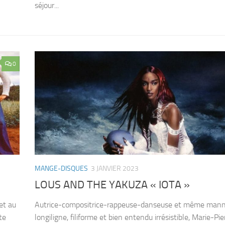
séjour...
0
MANGE-DISQUES
3 JANVIER 2023
LOUS AND THE YAKUZA « IOTA »
et au
Autrice-compositrice-rappeuse-danseuse et même mann
te
longiligne, filiforme et bien entendu irrésistible, Marie-Pie