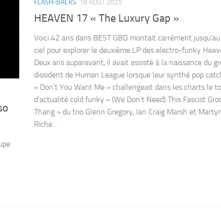
FLASH-BACKS
18 AOÛT 2025
HEAVEN 17 « The Luxury Gap »
Voici 42 ans dans BEST GBD montait carrément jusqu’a
ciel pour explorer le deuxième LP des electro-funky Heav
Deux ans auparavant, il avait assisté à la naissance du g
dissident de Human League lorsque leur synthé pop catc
« Don’t You Want Me » challengeait dans les charts le to
d’actualité cold funky « (We Don’t Need) This Fascist Gr
so
Thang » du trio Glenn Gregory, Ian Craig Marsh et Mart
Riche...
oupe