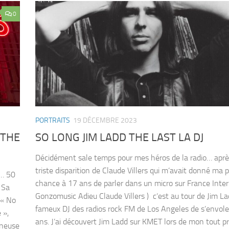
0
PORTRAITS
19 DÉCEMBRE 2023
 THE
SO LONG JIM LADD THE LAST LA DJ
Décidément sale temps pour mes héros de la radio… aprè
triste disparition de Claude Villers qui m’avait donné ma 
”… 50
chance à 17 ans de parler dans un micro sur France Inter 
 Sa
Gonzomusic Adieu Claude Villers ) c‘est au tour de Jim La
 « No
fameux DJ des radios rock FM de Los Angeles de s’envole
 »,
ans. J’ai découvert Jim Ladd sur KMET lors de mon tout p
ineuse