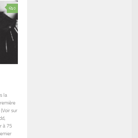
0
s la
première
(Voir sur
dd,
r à 75
remier