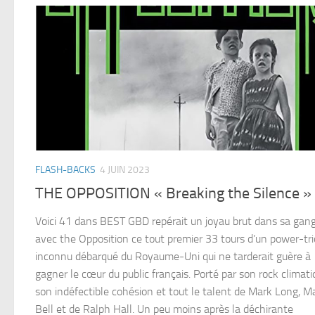
FLASH-BACKS
4 JUIN 2023
THE OPPOSITION « Breaking the Silence »
Voici 41 dans BEST GBD repérait un joyau brut dans sa gan
avec the Opposition ce tout premier 33 tours d’un power-tri
inconnu débarqué du Royaume-Uni qui ne tarderait guère à
gagner le cœur du public français. Porté par son rock climati
son indéfectible cohésion et tout le talent de Mark Long, M
Bell et de Ralph Hall. Un peu moins après la déchirante