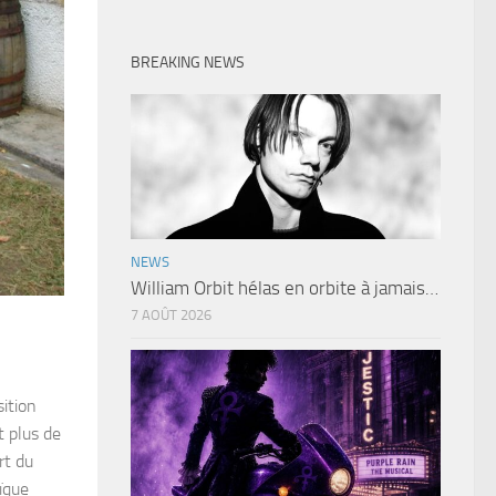
BREAKING NEWS
NEWS
William Orbit hélas en orbite à jamais…
7 AOÛT 2026
ition
t plus de
rt du
ïque