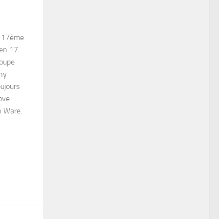
u 17ème
en 17.
roupe
hy
ujours
oove
yn Ware.