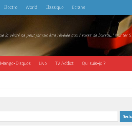
Electro
World
Classique
Ecrans
 que la vérité ne peut jamais être révélée aux heures de bureau." Hunter
Mange-Disques
Live
TV Addict
Qui suis-je ?