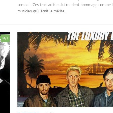
combat . Ces trois articles lui rendent hommage comme l
musicien qu’il était le mérite.
1