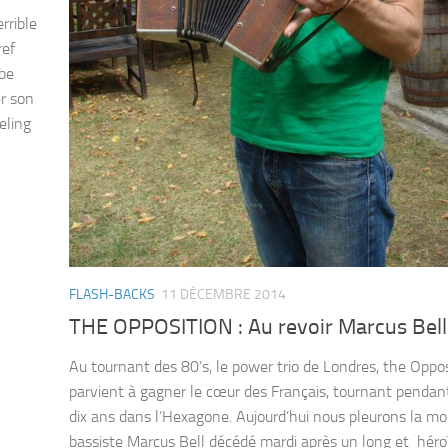
rrible
ref
ube
er son
eling
FLASH-BACKS
11 DÉCEMBRE 2014
THE OPPOSITION : Au revoir Marcus Bell
Au tournant des 80’s, le power trio de Londres, the Oppos
parvient à gagner le cœur des Français, tournant pendan
dix ans dans l’Hexagone. Aujourd’hui nous pleurons la mo
bassiste Marcus Bell décédé mardi après un long et héro