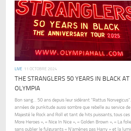
LIVE
11 OCTOBRE 2024
THE STRANGLERS 50 YEARS IN BLACK AT
OLYMPIA
Bon sang… 50 ans depuis leur sidérant “Rattus Norvegicus
années de punkitude aussi sombre que rebelle au service de
Majesté le Rock and Roll et tant de hits puissants, tous ces
More Heroes », « Nice In Nice », « Golden Brown », « La folie
sans oublier le fulgurants « N’amènes pas Harry » et la lum