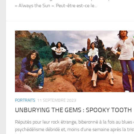
« Always the Sun ». Peut-être est-ce le...
PORTRAITS
11 SEPTEMBRE 2023
UNBURYING THE GEMS : SPOOKY TOOTH
Réputés pour leur rock étrange, biberonné à la fois au blues 
psychédélisme débridé et, moins d’une semaine après la tris