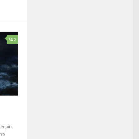
0
equin,
rre