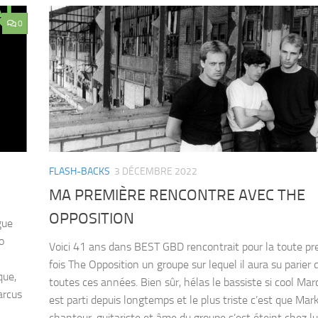
0
FLASH-BACKS
3 DÉCEMBRE 2022
MA PREMIÈRE RENCONTRE AVEC THE
OPPOSITION
gue
o
Voici 41 ans dans BEST GBD rencontrait pour la toute pr
fois The Opposition un groupe sur lequel il aura su parier 
que,
toutes ces années. Bien sûr, hélas le bassiste si cool Mar
arcus
est parti depuis longtemps et le plus triste c’est que Mar
chanteur-guitariste et âme du groupe s’est éteint chez lu