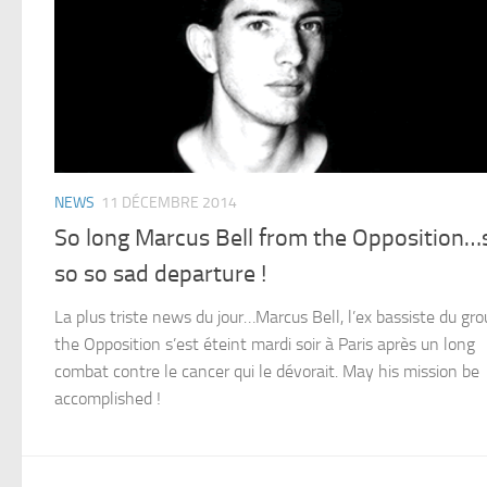
NEWS
11 DÉCEMBRE 2014
So long Marcus Bell from the Opposition…
so so sad departure !
La plus triste news du jour…Marcus Bell, l’ex bassiste du gr
the Opposition s’est éteint mardi soir à Paris après un long
combat contre le cancer qui le dévorait. May his mission be
accomplished !