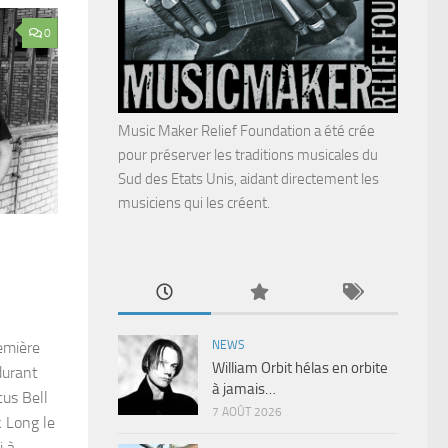
0
Music Maker Relief Foundation a été crée
pour préserver les traditions musicales du
Sud des Etats Unis, aidant directement les
musiciens qui les créent.
NEWS
emière
William Orbit hélas en orbite
durant
à jamais…
cus Bell
7 AOÛT 2026
k Long le
i à