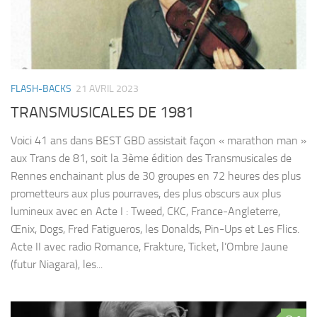
FLASH-BACKS
21 AVRIL 2023
TRANSMUSICALES DE 1981
Voici 41 ans dans BEST GBD assistait façon « marathon man »
aux Trans de 81, soit la 3ème édition des Transmusicales de
Rennes enchainant plus de 30 groupes en 72 heures des plus
prometteurs aux plus pourraves, des plus obscurs aux plus
lumineux avec en Acte I : Tweed, CKC, France-Angleterre,
Œnix, Dogs, Fred Fatigueros, les Donalds, Pin-Ups et Les Flics.
Acte II avec radio Romance, Frakture, Ticket, l’Ombre Jaune
(futur Niagara), les...