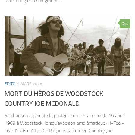
Mark Long et à son groupe...
0
EDITO
9 MARS 2026
MORT DU HÉROS DE WOODSTOCK
COUNTRY JOE MCDONALD
Sa chanson a percuté la postérité un certain soir du 15 aout
1969 à Woodstock, lorsqu’avec son emblématique « I-Feel-
Like-I’m-Fixin’-to-Die Rag » le Californien Country Joe