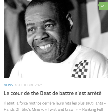
0
NEWS
10 OCTOBRE 2021
Le cœur de the Beat de battre s’est arrêté
Il était la force motrice derrière leurs hits les plus sautillants «
Hands Off She’s Mine », « Twist and Crawl », « Ranking Full