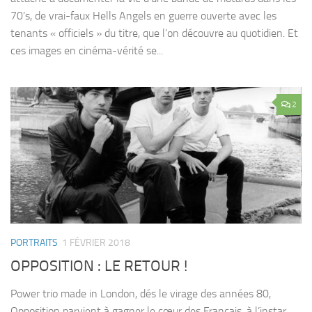
70’s, de vrai-faux Hells Angels en guerre ouverte avec les
tenants « officiels » du titre, que l’on découvre au quotidien. Et
ces images en cinéma-vérité se...
2
PORTRAITS
1 FÉVRIER 2018
OPPOSITION : LE RETOUR !
Power trio made in London, dés le virage des années 80,
Opposition parvient à gagner le cœur des Français, à l’instar