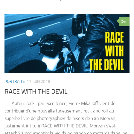
0
PORTRAITS
17 JUIN 2018
RACE WITH THE DEVIL
Auteur rock…par excellence, Pierre Mikailoff vient de
contribuer d’une nouvelle furieusement rock and roll au
superbe livre de photographies de bikers de Yan Morvan,
justement intitulé RACE WITH THE DEVIL. Morvan s’est
attaché à documenter la vie d’une bande de motards dans les