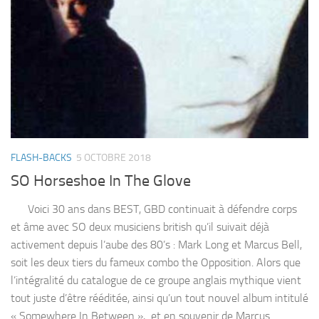
FLASH-BACKS
5 OCTOBRE 2018
SO Horseshoe In The Glove
Voici 30 ans dans BEST, GBD continuait à défendre corps
et âme avec SO deux musiciens british qu’il suivait déjà
activement depuis l’aube des 80’s : Mark Long et Marcus Bell,
soit les deux tiers du fameux combo the Opposition. Alors que
l’intégralité du catalogue de ce groupe anglais mythique vient
tout juste d’être rééditée, ainsi qu’un tout nouvel album intitulé
« Somewhere In Between », et en souvenir de Marcus...