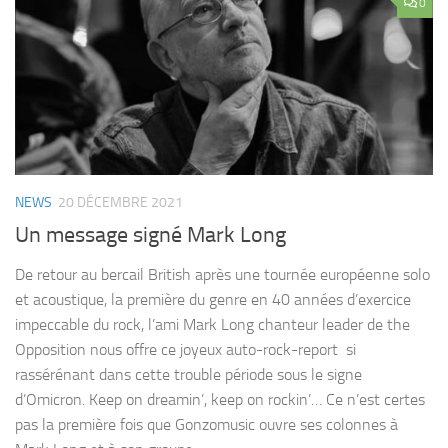
0
NEWS
20 DÉCEMBRE 2021
Un message signé Mark Long
De retour au bercail British après une tournée européenne solo
et acoustique, la première du genre en 40 années d’exercice
impeccable du rock, l’ami Mark Long chanteur leader de the
Opposition nous offre ce joyeux auto-rock-report si
rassérénant dans cette trouble période sous le signe
d’Omicron. Keep on dreamin’, keep on rockin’… Ce n’est certes
pas la première fois que Gonzomusic ouvre ses colonnes à