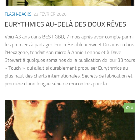
FLASH-BACKS
23 FÉVRIER 2026
EURYTHMICS AU-DELÀ DES DOUX RÊVES
Voici 43 ans dans BEST GBD, 7 mois après avoir compté parmi
les premiers à partager leur irrésistible « Sweet Dreams » dans
l’Hexagone, tendait son micro à Annie Lennox et à Dave
Stewart à quelques semaines de la publication de leur 33 tours
« Touch », qui allait si durablement propulser Eurythmics au
plus haut des charts internationales. Secrets de fabrication et
première d’une longue série de rencontres pour la...
0