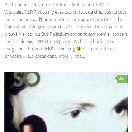
Gilets jaunes ? Insoumis ? Ruffin ? Mélenchon ? RN ?
Wauquiez ? LR ? Vous n’y êtes pas du tout de chez pas du tout
car encore aujourd’hui, la meilleure des oppositions c’est…the
Opposition. Et le groupe Anglais l’a à nouveau très largement
prouvé hier soir au Bus Palladium donnant son premier concert
parisien depuis…VINGT CINQ ANS ! Welcome back mister
Long… but that was MUCH too long
Au tournant des
années 80, aux cotés des Simple Minds,...
0