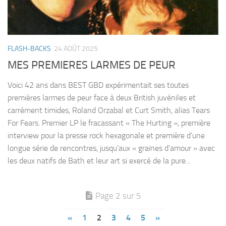
FLASH-BACKS
24 AOÛT 2025
MES PREMIERES LARMES DE PEUR
Voici 42 ans dans BEST GBD expérimentait ses toutes
premières larmes de peur face à deux British juvéniles et
carrément timides, Roland Orzabal et Curt Smith, alias Tears
For Fears. Premier LP le fracassant « The Hurting », première
interview pour la presse rock hexagonale et première d’une
longue série de rencontres, jusqu’aux « graines d’amour » avec
les deux natifs de Bath et leur art si exercé de la pure...
Page 2 sur 5
«
1
2
3
4
5
»