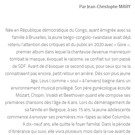
Par Jean-Christophe MARY
Née en République démocratique du Congo, ayant émigrée avec sa
famille à Bruxelles, la jeune belgo-congolo-rwandaise avait déjà
retenu l’attention des critiques et du public en 2020 avec « Gore »,
premier album dans lequel la chanteuse devenue mannequin
tombait le masque, évoquait le racisme, se confiait sur son passé
de SDF. Avant de d’évoquer ce second opus, pour ceux qui ne la
connaitraient pas encore, petit retour en arrière. Dès son plus jeune
âge, Lous ( comme « soul » à l’envers) baigne dans un
environnement musical privilégié. Son père gynécologue écoute
Mozart, Chopin, Vivaldi et Beethoven quand elle compose ses
premières chansons dès l’âge de 6 ans. Lors du déménagement de
sa famille en Belgique, à ses 15 ans, la jeune adolescente
commence à envoyer ses premières mix-tapes au label Columbia.
A dix-neuf ans, elle quitte le foyer familial. Dans la période
d’itinérance qui suivi, elle vivra plusieurs mois dans la rue avant de