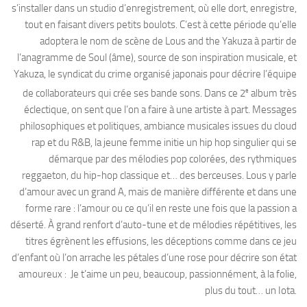
s’installer dans un studio d’enregistrement, où elle dort, enregistre,
tout en faisant divers petits boulots. C’est à cette période qu’elle
adoptera le nom de scène de Lous and the Yakuza à partir de
l’anagramme de Soul (âme), source de son inspiration musicale, et
Yakuza, le syndicat du crime organisé japonais pour décrire l’équipe
e
de collaborateurs qui crée ses bande sons. Dans ce 2
album très
éclectique, on sent que l’on a faire à une artiste à part. Messages
philosophiques et politiques, ambiance musicales issues du cloud
rap et du R&B, la jeune femme initie un hip hop singulier qui se
démarque par des mélodies pop colorées, des rythmiques
reggaeton, du hip-hop classique et… des berceuses. Lous y parle
d’amour avec un grand A, mais de manière différente et dans une
forme rare : l’amour ou ce qu’il en reste une fois que la passion a
déserté. À grand renfort d’auto-tune et de mélodies répétitives, les
titres égrènent les effusions, les déceptions comme dans ce jeu
d’enfant où l’on arrache les pétales d’une rose pour décrire son état
amoureux : Je t’aime un peu, beaucoup, passionnément, à la folie,
plus du tout… un Iota.