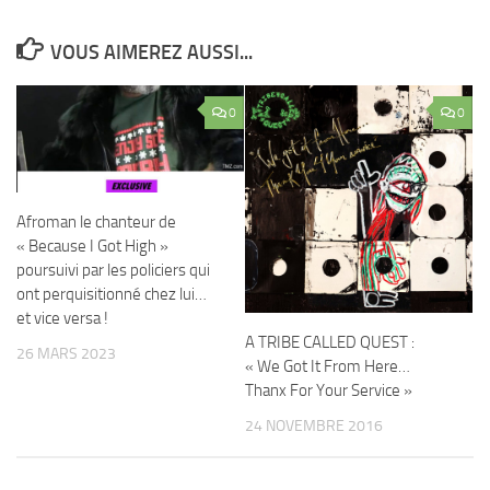
VOUS AIMEREZ AUSSI...
0
0
Afroman le chanteur de
« Because I Got High »
poursuivi par les policiers qui
ont perquisitionné chez lui…
et vice versa !
A TRIBE CALLED QUEST :
26 MARS 2023
« We Got It From Here…
Thanx For Your Service »
24 NOVEMBRE 2016