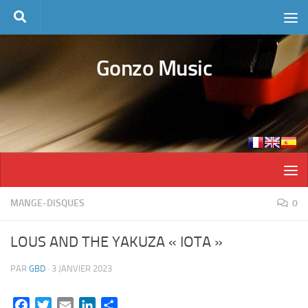
Skip to content
Gonzo Music
MANGE-DISQUES
0
LOUS AND THE YAKUZA « IOTA »
PAR
GBD
·
3 JANVIER 2023
Facebook
Twitter
Email
LinkedIn
Partager