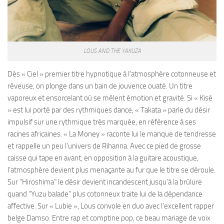
LOUS AND THE YAKUZA
Dès « Ciel » premier titre hypnotique à l’atmosphère cotonneuse et
rêveuse, on plonge dans un bain de jouvence ouaté. Un titre
vaporeux et ensorcelant où se mêlent émotion et gravité. Si « Kisé
» est lui porté par des rythmiques dance, « Takata » parle du désir
impulsif sur une rythmique très marquée, en référence à ses
racines africaines. « La Money » raconte lui le manque de tendresse
et rappelle un peu l’univers de Rihanna. Avec ce pied de grosse
caisse qui tape en avant, en opposition à la guitare acoustique,
l’atmosphère devient plus menaçante au fur que le titre se déroule.
Sur “Hiroshima” le désir devient incandescent jusqu’à la brûlure
quand “Yuzu balade” plus cotonneux traite lui de la dépendance
affective. Sur « Lubie », Lous convole en duo avec l’excellent rapper
belge Damso. Entre rap et comptine pop, ce beau mariage de voix