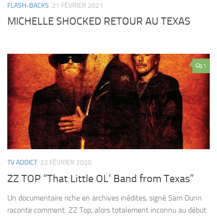
FLASH-BACKS
21 FÉVRIER 2021
MICHELLE SHOCKED RETOUR AU TEXAS
1
TV ADDICT
22 FÉVRIER 2020
ZZ TOP “That Little OL’ Band from Texas”
Un documentaire riche en archives inédites, signé Sam Dunn
raconte comment ZZ Top, alors totalement inconnu au début