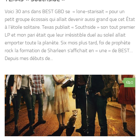
Voici 30 ans dans BEST GBD se « lone-starisait » pour un
petit groupe écossais qui allait devenir aussi grand que cet État
à l’étoile solitaire. Texas publiait « Southside » son tout premier
LP et mon pari était que leur irrésistible duel au soleil allait
emporter toute la planète. Six mois plus tard, foi de prophète
rock la formation de Sharleen s’affichait en « une » de BEST…
Depuis mes débuts de...
0