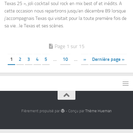
Texas 25 », joli cocktail soul rock en mix best of et inédits. A
cette occasion nous repartirons jusqu’en décembre 89 lorsque
j’accompagnais Texas qui visitait pour la toute première fois de
sa vie…le Texas et ses scènes.
Page 1 sur 15
1
2
3
4
5
…
10
…
»
Dernière page »
Fièrement propulsé par
- Conçu par
Thème Hueman