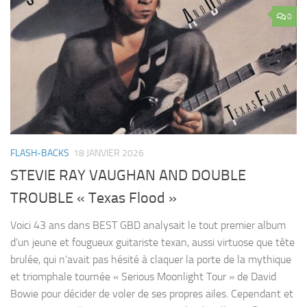
0
FLASH-BACKS
18 JANVIER 2026
STEVIE RAY VAUGHAN AND DOUBLE
TROUBLE « Texas Flood »
Voici 43 ans dans BEST GBD analysait le tout premier album
d’un jeune et fougueux guitariste texan, aussi virtuose que tête
brulée, qui n’avait pas hésité à claquer la porte de la mythique
et triomphale tournée « Serious Moonlight Tour » de David
Bowie pour décider de voler de ses propres ailes. Cependant et