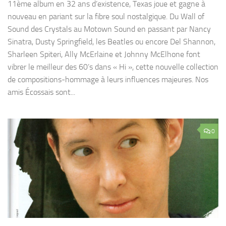
11ème album en 32 ans d’existence, Texas joue et gagne à
nouveau en pariant sur la fibre soul nostalgique. Du Wall of
Sound des Crystals au Motown Sound en passant par Nancy
Sinatra, Dusty Springfield, les Beatles ou encore Del Shannon,
Sharleen Spiteri, Ally McErlaine et Johnny McElhone font
vibrer le meilleur des 60’s dans « Hi », cette nouvelle collection
de compositions-hommage à leurs influences majeures. Nos
amis Écossais sont...
0