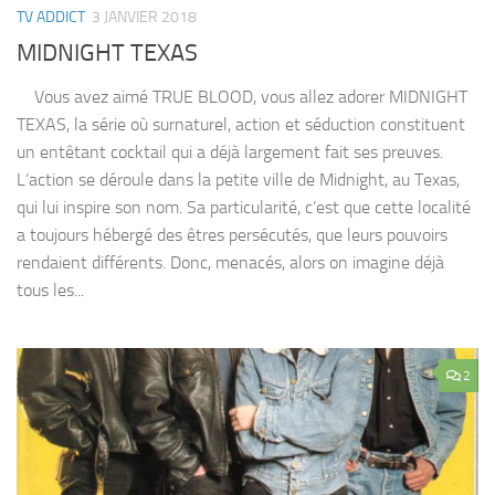
TV ADDICT
3 JANVIER 2018
MIDNIGHT TEXAS
Vous avez aimé TRUE BLOOD, vous allez adorer MIDNIGHT
TEXAS, la série où surnaturel, action et séduction constituent
un entêtant cocktail qui a déjà largement fait ses preuves.
L’action se déroule dans la petite ville de Midnight, au Texas,
qui lui inspire son nom. Sa particularité, c’est que cette localité
a toujours hébergé des êtres persécutés, que leurs pouvoirs
rendaient différents. Donc, menacés, alors on imagine déjà
tous les...
2