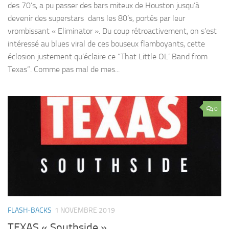
des 70’s, a pu passer des bars miteux de Houston jusqu’à
devenir des superstars dans les 80’s, portés par leur
vrombissant « Eliminator ». Du coup rétroactivement, on s’est
intéressé au blues viral de ces bouseux flamboyants, cette
éclosion justement qu’éclaire ce “That Little OL’ Band from
Texas”. Comme pas mal de mes...
0
FLASH-BACKS
1 NOVEMBRE 2019
TEXAS « Southside »