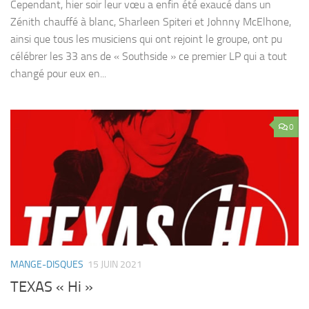
Cependant, hier soir leur vœu a enfin été exaucé dans un
Zénith chauffé à blanc, Sharleen Spiteri et Johnny McElhone,
ainsi que tous les musiciens qui ont rejoint le groupe, ont pu
célébrer les 33 ans de « Southside » ce premier LP qui a tout
changé pour eux en...
0
MANGE-DISQUES
15 JUIN 2021
TEXAS « Hi »