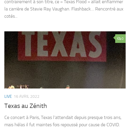
contrairement à son titre, ce « Texas Flood » allait enflammer
la carrière de Stevie Ray Vaughan. Flashback… Rencontré aux
cotés...
0
LIVE
16 AVRIL 2022
Texas au Zénith
Ce concert à Paris, Texas l’attendait depuis presque trois ans,
mais hélas il fut maintes fois repoussé pour cause de COVID.