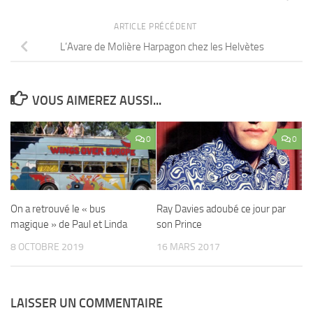
ARTICLE PRÉCÉDENT
L’Avare de Molière Harpagon chez les Helvètes
VOUS AIMEREZ AUSSI...
0
0
On a retrouvé le « bus
Ray Davies adoubé ce jour par
magique » de Paul et Linda
son Prince
8 OCTOBRE 2019
16 MARS 2017
LAISSER UN COMMENTAIRE