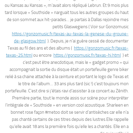
ou Kansas au Kansas », m’avait alors répliqué Lebrun. Et 9 mois plus
tard lorsque « Southside » narguait tous les autres groupes du haut
de son sommet aux hit-parades… je partais à Dallas rejoindre mes
petits Glaswegiens ( Voir sur Gonzomusic
https://gonzomusic.fr/texas-au-texas-la-genese-du-groupe-
de-glasgow.html
). Depuis, je n’ai guère cessé de documenter
Texas au fil des ans et des albums (
https://gonzomusic.fr/texas-
texas-25.html
ou encore
https://gonzomusic.fr/texas-hi.html
) et
c’est peut être anecdotique, mais le « gadget promo » qui
accompagnait la sortie du disque était un portefeuille genre biker
relié à sa chaine attachée à la ceinture et portant le logo de Texas et
le titre de l’album… 33 ans plus tard (sic !) c’est toujours mon
portefeuille. C’est dire si j’étais ravi d’assister à ce concert au Zénith.
Première partie, tout le monde assis sur scène pour interpréter
l’intégrale de « Southside » en version cool acoustique. Sharleen en
bonnet rose façon #metoo doit se servir d’antisèches car elle n’a
pas chanté certains de ces titres depuis des lustres.Elle rappelle
qu’elle avait 18 ans la première fois qu’elle les a chantés. Elle en a