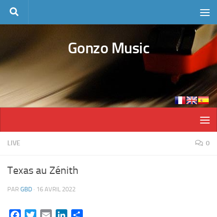
Skip to content
Gonzo Music
LIVE
0
Texas au Zénith
PAR
GBD
·
16 AVRIL 2022
Facebook
Twitter
Email
LinkedIn
Partager