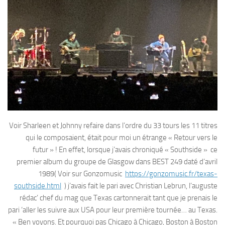
Voir Sharleen et Johnny refaire dans l’ordre du 33 tours les 11 titres
qui le composaient, était pour moi un étrange « Retour vers le
futur » ! En effet, lorsque j’avais chroniqué « Southside » ce
premier album du groupe de Glasgow dans BEST 249 daté d’avril
1989( Voir sur Gonzomusic
https://gonzomusic.fr/texas-
southside.html
) j’avais fait le pari avec Christian Lebrun, l’auguste
rédac’ chef du mag que Texas cartonnerait tant que je prenais le
pari ‘aller les suivre aux USA pour leur première tournée… au Texas.
« Ben voyons. Et pourquoi pas Chicago à Chicago, Boston à Boston