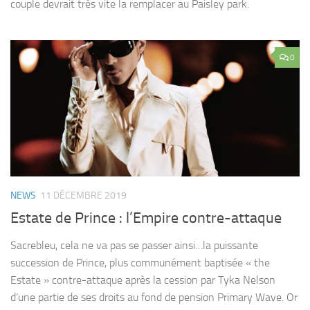
couple devrait très vite la remplacer au Paisley park.
0
NEWS
11 DÉCEMBRE 2019
Estate de Prince : l’Empire contre-attaque
Sacrebleu, cela ne va pas se passer ainsi…la puissante
succession de Prince, plus communément baptisée « the
Estate » contre-attaque après la cession par Tyka Nelson
d’une partie de ses droits au fond de pension Primary Wave. Or