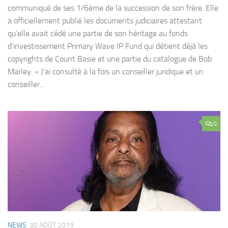
communiqué de ses 1/6éme de la succession de son frère. Elle
a officiellement publié les documents judiciaires attestant
qu’elle avait cédé une partie de son héritage au fonds
d’investissement Primary Wave IP Fund qui détient déjà les
copyrights de Count Basie et une partie du catalogue de Bob
Marley. « J’ai consulté à la fois un conseiller juridique et un
conseiller...
0
NEWS
30 AOÛT 2019