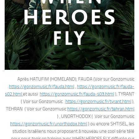
Après HATUFIM (HOMELAND), FAUDA (Voir sur Gonzomusic
https://gonzomusic.fr/fauda.html
,
https://gonzomusic.fr/fauda-
s02.html
et aussi
https://gonzomusic.fr/fauda-s03.html
), TYRANT
( Voir sur Gonzomusic
https://gonzomusic.fr/tyrant.html
),
TEHRAN ( Voir sur Gonzomusic
https://gonzomusic.fr/tehran.html
) , UNORTHODOX ( Voir sur Gonzomusic
https://gonzomusic.fr/unorthodox.html
) ou encore SHTISEL, les
studios israéliens nous proposent à nouveau une cool série télé
pour nous tenir en haleine avec WHEN HEROES FLY diffusée sur