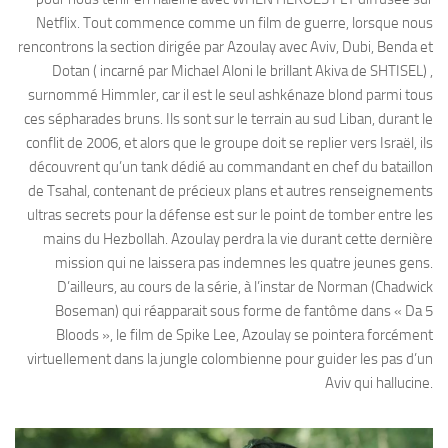
Netflix. Tout commence comme un film de guerre, lorsque nous
rencontrons la section dirigée par Azoulay avec Aviv, Dubi, Benda et
Dotan ( incarné par Michael Aloni le brillant Akiva de SHTISEL) ,
surnommé Himmler, car il est le seul ashkénaze blond parmi tous
ces sépharades bruns. Ils sont sur le terrain au sud Liban, durant le
conflit de 2006, et alors que le groupe doit se replier vers Israël, ils
découvrent qu’un tank dédié au commandant en chef du bataillon
de Tsahal, contenant de précieux plans et autres renseignements
ultras secrets pour la défense est sur le point de tomber entre les
mains du Hezbollah. Azoulay perdra la vie durant cette dernière
mission qui ne laissera pas indemnes les quatre jeunes gens.
D’ailleurs, au cours de la série, à l’instar de Norman (Chadwick
Boseman) qui réapparait sous forme de fantôme dans « Da 5
Bloods », le film de Spike Lee, Azoulay se pointera forcément
virtuellement dans la jungle colombienne pour guider les pas d’un
Aviv qui hallucine.