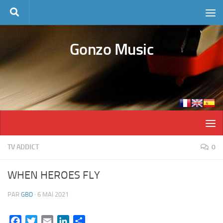
Skip to content
Gonzo Music
TV ADDICT
0
WHEN HEROES FLY
PAR
GBD
·
6 MAI 2021
Facebook
Twitter
Email
LinkedIn
Partager