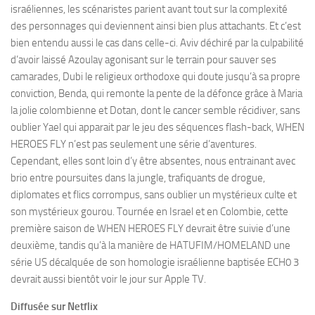
israéliennes, les scénaristes parient avant tout sur la complexité
des personnages qui deviennent ainsi bien plus attachants. Et c’est
bien entendu aussi le cas dans celle-ci. Aviv déchiré par la culpabilité
d’avoir laissé Azoulay agonisant sur le terrain pour sauver ses
camarades, Dubi le religieux orthodoxe qui doute jusqu’à sa propre
conviction, Benda, qui remonte la pente de la défonce grâce à Maria
la jolie colombienne et Dotan, dont le cancer semble récidiver, sans
oublier Yael qui apparait par le jeu des séquences flash-back, WHEN
HEROES FLY n’est pas seulement une série d’aventures.
Cependant, elles sont loin d’y être absentes, nous entrainant avec
brio entre poursuites dans la jungle, trafiquants de drogue,
diplomates et flics corrompus, sans oublier un mystérieux culte et
son mystérieux gourou. Tournée en Israel et en Colombie, cette
première saison de WHEN HEROES FLY devrait être suivie d’une
deuxième, tandis qu’à la manière de HATUFIM/HOMELAND une
série US décalquée de son homologie israélienne baptisée ECH0 3
devrait aussi bientôt voir le jour sur Apple TV.
Diffusée sur Netflix