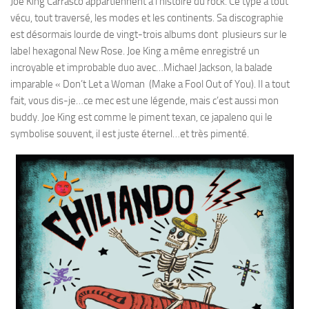
Joe King Carrasco appartiennent à l’histoire du rock. Ce type a tout
vécu, tout traversé, les modes et les continents. Sa discographie
est désormais lourde de vingt-trois albums dont plusieurs sur le
label hexagonal New Rose. Joe King a même enregistré un
incroyable et improbable duo avec…Michael Jackson, la balade
imparable « Don’t Let a Woman (Make a Fool Out of You). Il a tout
fait, vous dis-je…ce mec est une légende, mais c’est aussi mon
buddy. Joe King est comme le piment texan, ce japaleno qui le
symbolise souvent, il est juste éternel…et très pimenté.