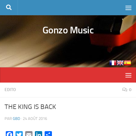
Skip to content
Gonzo Music
EDITO
0
THE KING IS BACK
PAR
GBD
·
24 AOÛT 2016
Facebook
Twitter
Email
LinkedIn
Partager