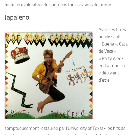
reste un explorateur du son, dans tous les sens du terme.
Japaleno
Avec ses titres
bondissants
« Buena », Caca
de Vaca »,
« Party Week
end »- dont la
vidéo vient
d’être
somptueusement restaurée par l’University of Texas- les hits de