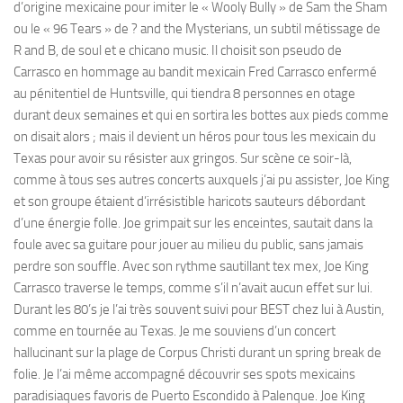
d’origine mexicaine pour imiter le « Wooly Bully » de Sam the Sham
ou le « 96 Tears » de ? and the Mysterians, un subtil métissage de
R and B, de soul et e chicano music. Il choisit son pseudo de
Carrasco en hommage au bandit mexicain Fred Carrasco enfermé
au pénitentiel de Huntsville, qui tiendra 8 personnes en otage
durant deux semaines et qui en sortira les bottes aux pieds comme
on disait alors ; mais il devient un héros pour tous les mexicain du
Texas pour avoir su résister aux gringos. Sur scène ce soir-là,
comme à tous ses autres concerts auxquels j’ai pu assister, Joe King
et son groupe étaient d’irrésistible haricots sauteurs débordant
d’une énergie folle. Joe grimpait sur les enceintes, sautait dans la
foule avec sa guitare pour jouer au milieu du public, sans jamais
perdre son souffle. Avec son rythme sautillant tex mex, Joe King
Carrasco traverse le temps, comme s’il n’avait aucun effet sur lui.
Durant les 80’s je l’ai très souvent suivi pour BEST chez lui à Austin,
comme en tournée au Texas. Je me souviens d’un concert
hallucinant sur la plage de Corpus Christi durant un spring break de
folie. Je l’ai même accompagné découvrir ses spots mexicains
paradisiaques favoris de Puerto Escondido à Palenque. Joe King