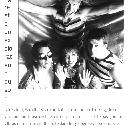
re
st
e
un
ex
plo
rat
eu
r
du
so
n
Après tout, Sam the Sham portait bien un turban. Joe King, de son
vrai nom Joe Teusch est né à Dumas- cela ne s’invente pas-, petite
ville au nord du Texas. Il répète dans les garages avec ses copains