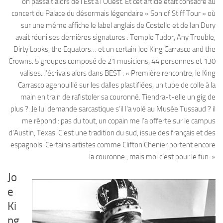
on passait alors de l’Est à l’Ouest. Et cet article était consacré au
concert du Palace du désormais légendaire « Son of Stiff Tour » où
sur une même affiche le label anglais de Costello et de Ian Dury
avait réuni ses dernières signatures : Temple Tudor, Any Trouble,
Dirty Looks, the Equators… et un certain Joe King Carrasco and the
Crowns. 5 groupes composé de 21 musiciens, 44 personnes et 130
valises. J’écrivais alors dans BEST : « Première rencontre, le King
Carrasco agenouillé sur les dalles plastifiées, un tube de colle à la
main en train de rafistoler sa couronné. Tiendra-t-elle un gig de
plus ?. Je lui demande sarcastique s’il l’a volé au Musée Tussaud ? il
me répond : pas du tout, un copain me l’a offerte sur le campus
d’Austin, Texas. C’est une tradition du sud, issue des français et des
espagnols. Certains artistes comme Clifton Chenier portent encore
la couronne., mais moi c’est pour le fun. »
Jo
e
Ki
ng