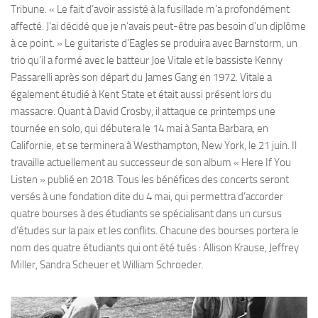
Tribune. « Le fait d’avoir assisté à la fusillade m’a profondément
affecté. J’ai décidé que je n’avais peut-être pas besoin d’un diplôme
à ce point. » Le guitariste d’Eagles se produira avec Barnstorm, un
trio qu’il a formé avec le batteur Joe Vitale et le bassiste Kenny
Passarelli après son départ du James Gang en 1972. Vitale a
également étudié à Kent State et était aussi présent lors du
massacre. Quant à David Crosby, il attaque ce printemps une
tournée en solo, qui débutera le 14 mai à Santa Barbara, en
Californie, et se terminera à Westhampton, New York, le 21 juin. Il
travaille actuellement au successeur de son album « Here If You
Listen » publié en 2018. Tous les bénéfices des concerts seront
versés à une fondation dite du 4 mai, qui permettra d’accorder
quatre bourses à des étudiants se spécialisant dans un cursus
d’études sur la paix et les conflits. Chacune des bourses portera le
nom des quatre étudiants qui ont été tués : Allison Krause, Jeffrey
Miller, Sandra Scheuer et William Schroeder.