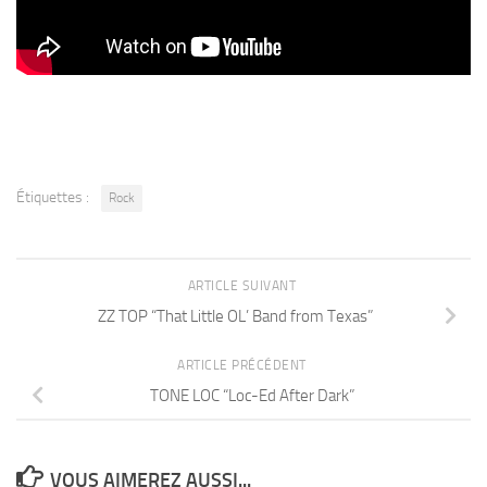
Étiquettes :
Rock
ARTICLE SUIVANT
ZZ TOP “That Little OL’ Band from Texas”
ARTICLE PRÉCÉDENT
TONE LOC “Loc-Ed After Dark”
VOUS AIMEREZ AUSSI...