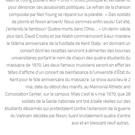
pour dénoncer ces assassinats politiques. Le refrain de la chanson
composée par Neil Young se répand sur la planète : « Des soldats
de plomb et Nixon arrivent/ Nous sommes enfin seuls/ Cet été,
j’entends le tambour/ Quatre morts dans l’Ohio… » Un demi-siècle
plus tard, David Crosby et Joe Walsh commémorent à leur manière
le 50ème anniversaire de la fusillade de Kent State : en donnant un
concert dont les recettes serviront à alimenter des bourses
universitaires portant le nom de chacun des quatre étudiants du
massacre de 1970. Les deux fameux musiciens seront en effet les
têtes d’affiche d’un concert de bienfaisance à l’université d’État du
Kent pour le 50e anniversaire du massacre. Le show aura lieu le 2
mai, date du début des manifs, au Memorial Athletic and
Convocation Center, sur le campus. Mais c’est le 4 mai 1970, que 28
soldats de la Garde nationale ont tiré à balle réelles sur des
étudiants désarmés qui protestaient contre l’extension de la guerre
du Vietnam décidée par Nixon, tuant brutalement quatre d’entre
eux et en blessant neuf autres.