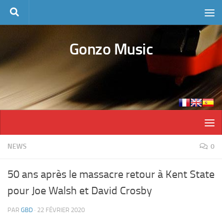
Skip to content
Gonzo Music
NEWS
0
50 ans après le massacre retour à Kent State
pour Joe Walsh et David Crosby
PAR
GBD
·
22 FÉVRIER 2020