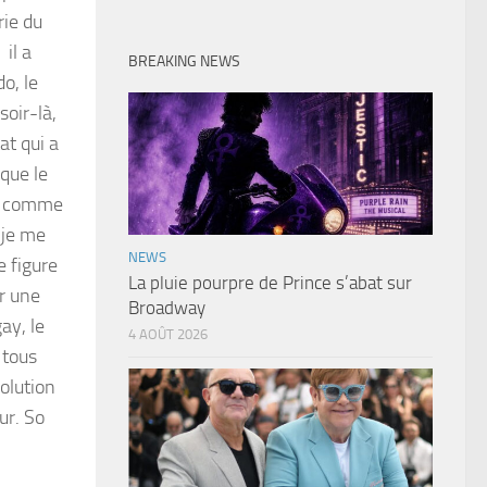
rie du
 il a
BREAKING NEWS
o, le
soir-là,
at qui a
 que le
é, comme
s je me
NEWS
e figure
La pluie pourpre de Prince s’abat sur
r une
Broadway
ay, le
4 AOÛT 2026
 tous
volution
ur. So