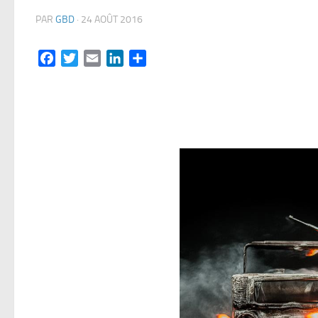
PAR
GBD
·
24 AOÛT 2016
Facebook
Twitter
Email
LinkedIn
Partager