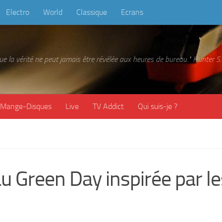
Electro
World
Classique
Ecrans
 que la vérité ne peut jamais être révélée aux heures de bureau." Hunter
Mange-Disques
Live
TV Addict
Qui suis-je ?
 Green Day inspirée par le