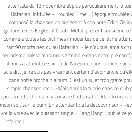
attentats du 13 novembre et plus particulièrement la tue
Bataclan. Intitulée « Troubled Time » ( époque troublée),
composé la chanson en songeant à son pote Eden Galind
guitariste des Eagles of Death Metal, présent sur scène ce 
comme à toutes les victimes innocentes de ce lâche attent
fait 90 morts rien qu’au Bataclan. « Je n’aurais jamais cru
terrorisme puisse ainsi nous atteindre dans notre pré carr
il nous a atteint ce soir-là. Je l’ai écrite dans la foulée pui
suis dit : je ne suis pas vraiment certain d’avoir envie qu’ell
dans notre prochain album. C’est un sujet trop grave pou
simple chanson rock. » Mais après la tuerie dans ce club g
apport à cette chanson. « Lorsque l’attentat d’Orlando nous a
chanson soit sur l’album. En attendant de la découvrir sur « Re
vre la voie avec le puissant single « Bang Bang » publié ce jo
let’s rock…