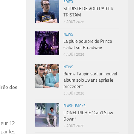
EDITO
SI TRISTE DE VOIR PARTIR
TRISTAM
5 AOÛT 2026
NEWS
La pluie pourpre de Prince
s’abat sur Broadway
4 AOÛT 2026
NEWS
Bernie Taupin sort un nouvel
album solo 39 ans après le
précédent
irée des
3 AOÛT 2026
FLASH-BACKS
LIONEL RICHIE “Can’t Slow
Down”
leur 12
2 AOÛT 2026
par les