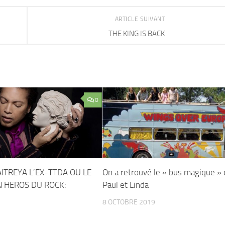
ARTICLE SUIVANT
THE KING IS BACK
0
TREYA L’EX-TTDA OU LE
On a retrouvé le « bus magique »
 HEROS DU ROCK:
Paul et Linda
8 OCTOBRE 2019