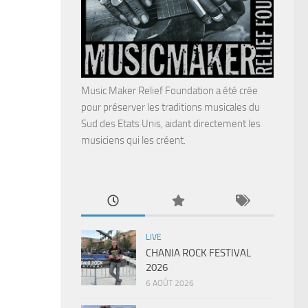
Music Maker Relief Foundation a été crée
pour préserver les traditions musicales du
Sud des Etats Unis, aidant directement les
musiciens qui les créent.
LIVE
CHANIA ROCK FESTIVAL
2026
6 AOÛT 2026