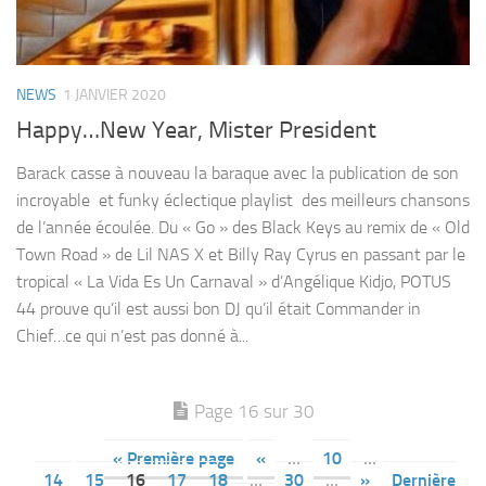
NEWS
1 JANVIER 2020
Happy…New Year, Mister President
Barack casse à nouveau la baraque avec la publication de son
incroyable et funky éclectique playlist des meilleurs chansons
de l’année écoulée. Du « Go » des Black Keys au remix de « Old
Town Road » de Lil NAS X et Billy Ray Cyrus en passant par le
tropical « La Vida Es Un Carnaval » d’Angélique Kidjo, POTUS
44 prouve qu’il est aussi bon DJ qu’il était Commander in
Chief…ce qui n’est pas donné à...
Page 16 sur 30
« Première page
«
…
10
…
14
15
16
17
18
…
30
…
»
Dernière