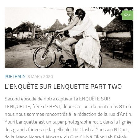
0
PORTRAITS
8 MARS 2020
L’ENQUÊTE SUR LENQUETTE PART TWO
Second épisode de notre captivante ENQUÊTE SUR
LENQUETTE, frère de BEST, depuis ce jour du printemps 81 où
nous nous sommes rencontrés à la rédaction de la rue d’Antin.
Youri Lenquette est un super photographe rock, dans la lignée
des grands fauves de la pellicule. Du Clash à Youssou N’Dour,
de la Mano Negra à Nirvana, du Gun Club à Tiken Jah Fakoly