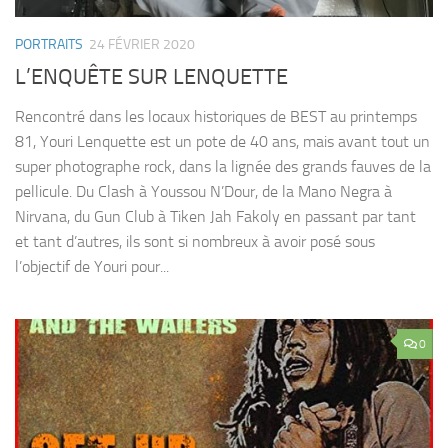
PORTRAITS
24 FÉVRIER 2020
L’ENQUÊTE SUR LENQUETTE
Rencontré dans les locaux historiques de BEST au printemps
81, Youri Lenquette est un pote de 40 ans, mais avant tout un
super photographe rock, dans la lignée des grands fauves de la
pellicule. Du Clash à Youssou N’Dour, de la Mano Negra à
Nirvana, du Gun Club à Tiken Jah Fakoly en passant par tant
et tant d’autres, ils sont si nombreux à avoir posé sous
l’objectif de Youri pour...
0