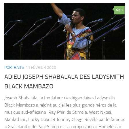
0
PORTRAITS
11 FÉVRIER 2020
ADIEU JOSEPH SHABALALA DES LADYSMITH
BLACK MAMBAZO
Joseph Shabalala, le fondateur des légendaires Ladysmith
Black Mambazo a rejoint au ciel les plus grands héros de la
musique sud-africaine Ray Phiri de Stimela, West Nkosi,
Mahlathini , Lucky Dube et Johnny Clegg. Révélé par le fameux
« Graceland » de Paul Simon et sa composition « Homeless »