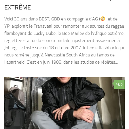
EXTRÊME
Voici 30 ans dans BEST, GBD en compagnie d’AG (
) et de
YP, explorait le Transvaal pour remonter aux sources du reggae
flamboyant de Lucky Dube, le Bob Marley de l’Afrique extrême,
regrettée star de la sono mondiale injustement assassinée à
Joburg, ce triste soir du 18 octobre 2007. Intense flashback qui
nous ramène jusqu’à Newcastle South Africa au temps de
l’apartheid. C’est en juin 1988, dans les studios de répètes...
0